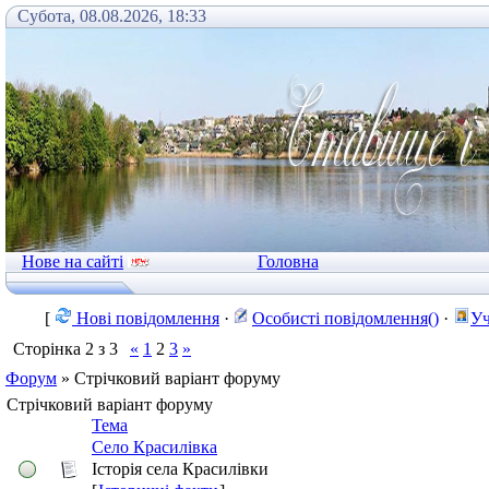
Субота, 08.08.2026, 18:33
Нове на сайті
Головна
[
Нові повідомлення
·
Особисті повідомлення()
·
Уч
Сторінка
2
з
3
«
1
2
3
»
Форум
»
Стрічковий варіант форуму
Стрічковий варіант форуму
Тема
Село Красилівка
Історія села Красилівки