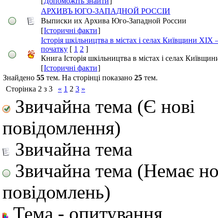
[
Допоможіть знайти
]
АРХИВЪ ЮГО-ЗАПАДНОЙ РОССIИ
Выписки их Архива Юго-Западной России
[
Історичні факти
]
Історія шкільництва в містах і селах Київщини XIX 
початку
[
1
2
]
Книга Історія шкільництва в містах і селах Київщин
[
Історичні факти
]
Знайдено
55
тем. На сторінці показано
25
тем.
Сторінка
2
з
3
«
1
2
3
»
Звичайна тема (Є нові
повідомлення)
Звичайна тема
Звичайна тема (Немає н
повідомлень)
Тема - опитування