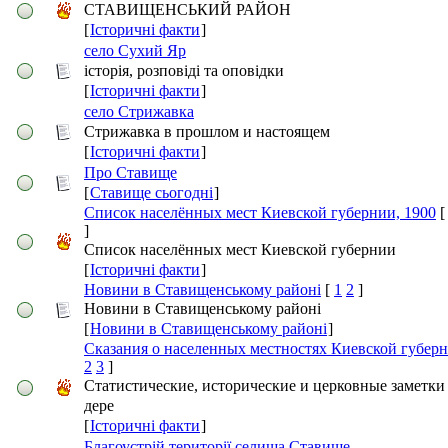
СТАВИЩЕНСЬКИЙ РАЙОН
[
Історичні факти
]
село Сухий Яр
історія, розповіді та оповідки
[
Історичні факти
]
село Стрижавка
Стрижавка в прошлом и настоящем
[
Історичні факти
]
Про Ставище
[
Ставище сьогодні
]
Список населённых мест Киевской губернии, 1900
]
Список населённых мест Киевской губернии
[
Історичні факти
]
Новини в Ставищенському районі
[
1
2
]
Новини в Ставищенському районі
[
Новини в Ставищенському районі
]
Сказания о населенных местностях Киевской губер
2
3
]
Статистические, исторические и церковные заметки 
дере
[
Історичні факти
]
Благоустрій території селища Ставище