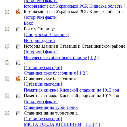
[
Історичні факти
]
Історія міст і сіл Української РСР. Київська область
[
Історія міст і сіл Української РСР. Київська область
[
Історичні факти
]
Бокс
Бокс у Ставище
[
Спорт в смт Ставище
]
История зданий
История зданий в Ставище и Ставищенском районе
[
Історичні факти
]
Интересные события в Ставище
[
1
2
]
.
[
Ставище сьогодні
]
Ставищенське благочиння
[
1
2
]
Ставищенське благочиння
[
Ставище сьогодні
]
Памятная книжка Киевской епархии на 1913 год
Памятная книжка Киевской епархии на 1913 год
[
Історичні факти
]
Ставищенщина туристична
Ставищенщина туристична
[
Ставище сьогодні
]
МІСТА І СЕЛА КИЇВЩИНИ
[
1
2
3
4
]