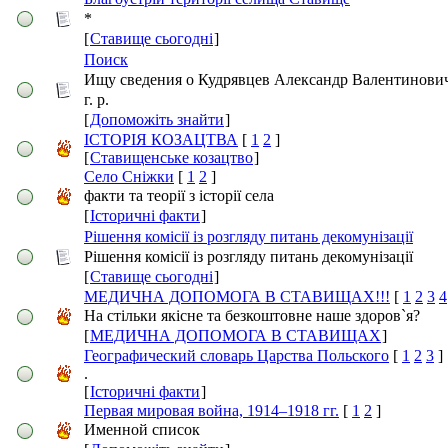
*
[
Ставище сьогодні
]
Поиск
Ищу сведения о Кудрявцев Александр Валентинови
г. р.
[
Допоможіть знайти
]
ІСТОРІЯ КОЗАЦТВА
[
1
2
]
[
Ставищенське козацтво
]
Село Сніжки
[
1
2
]
факти та теорії з історії села
[
Історичні факти
]
Рішення комісії із розгляду питань декомунізації
Рішення комісії із розгляду питань декомунізації
[
Ставище сьогодні
]
МЕДИЧНА ДОПОМОГА В СТАВИЩАХ!!!
[
1
2
3
4
На стільки якісне та безкоштовне наше здоров`я?
[
МЕДИЧНА ДОПОМОГА В СТАВИЩАХ
]
Географический словарь Царства Польского
[
1
2
3
]
.
[
Історичні факти
]
Первая мировая война, 1914–1918 гг.
[
1
2
]
Именной список