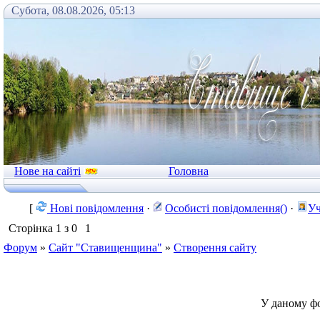
Субота, 08.08.2026, 05:13
Нове на сайті
Головна
[
Нові повідомлення
·
Особисті повідомлення()
·
Уч
Сторінка
1
з
0
1
Форум
»
Сайт "Ставищенщина"
»
Створення сайту
У даному ф