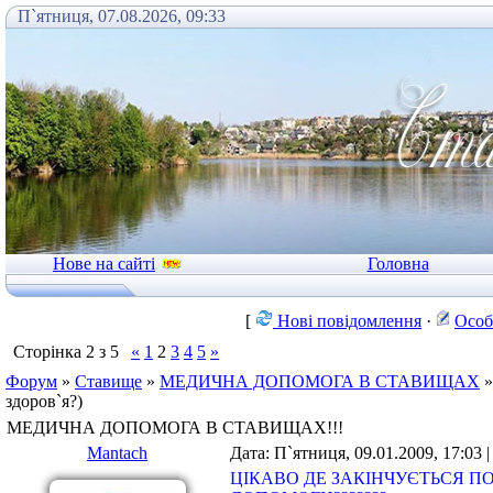
П`ятниця, 07.08.2026, 09:33
Нове на сайті
Головна
[
Нові повідомлення
·
Особ
Сторінка
2
з
5
«
1
2
3
4
5
»
Форум
»
Ставище
»
МЕДИЧНА ДОПОМОГА В СТАВИЩАХ
»
здоров`я?)
МЕДИЧНА ДОПОМОГА В СТАВИЩАХ!!!
Mantach
Дата: П`ятниця, 09.01.2009, 17:03
ЦІКАВО ДЕ ЗАКІНЧУЄТЬСЯ П