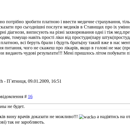
потрібно зробити платною і ввести медичне страхування, тільки
 сказати про сьгоднішні послуги медиків в Ставищах про іх уміння
ірні діагнози, виписують на різні захворювання одні і тіж мед.пр
ям, томущо навіть прості ліки від простуди(пару штук(простуда,
латною, всі беруть брали і будуть брать(ну такий вже в нас мента
питання, чого не скажеш про лікарів, якщо в голові не має (проб
вони видають чудові результати!!! Мені пришлось літом побувати п
ch
-
П`ятниця, 09.01.2009, 16:51
Повідомлення #
16
ны не будет.
дків вину врачів доказати не можливо!!!
а надіятись на о
ві) так не заробляють.