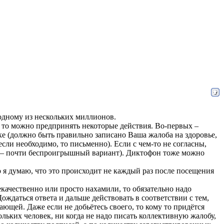
 одному из нескольких миллионов.
), то можно предпринять некоторые действия. Во-первых –
е (должно быть правильно записано Ваша жалоба на здоровье,
(если необходимо, то письменно). Если с чем-то не согласны,
ля – почти беспроигрышный вариант). Диктофон тоже можно
о я думаю, что это происходит не каждый раз после посещения
екачественно или просто нахамили, то обязательно надо
ждаться ответа и дальше действовать в соответствии с тем,
ающей. Даже если не добьётесь своего, то кому то придётся
ольких человек, ни когда не надо писать коллективную жалобу,