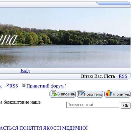
Вхід
Вітаю Вас
,
Гість
·
RSS
к
·
RSS
·
Приватний форум
]
 та безкоштовне наше
АЄТЬСЯ ПОНЯТТЯ ЯКОСТІ МЕДИЧНОЇ