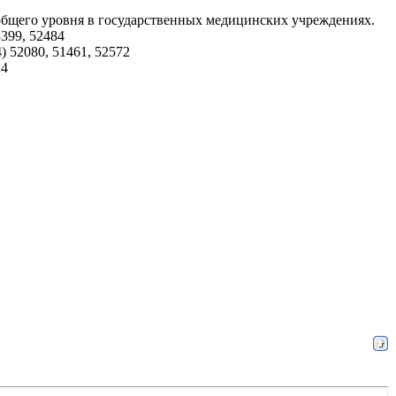
общего уровня в государственных медицинских учреждениях.
399, 52484
 52080, 51461, 52572
24