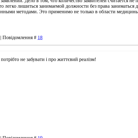
аявлений. Дело в том, что количество заявителей считается не 
 то легко лишиться занимаемой должности без права заниматься 
конными методами. Это применимо не только в области медицины
8 | Повідомлення #
18
потрібто не забувати і про життєвий реалізм!
0 | Повідомлення #
19