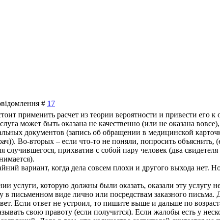
Повідомлення #
17
стоит применить расчет из теории вероятности и привести его к
услуга может быть оказана не качественно (или не оказана вовсе
льных документов (запись об обращении в медицинской карточк
врач)). Во-вторых – если что-то не поняли, попросить объяснить, 
ия случившегося, прихватив с собой пару человек (два свидете
нимается).
йний вариант, когда дела совсем плохи и другого выхода нет. Н
нии услуги, которую должны были оказать, оказали эту услугу н
 в письменном виде лично или посредствам заказного письма. До
вет. Если ответ не устроил, то пишите выше и дальше по возраст
зывать свою правоту (если получится). Если жалобы есть у неск