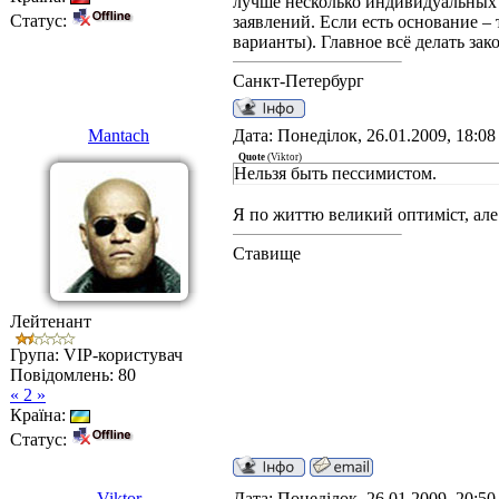
лучше несколько индивидуальных з
Статус:
заявлений. Если есть основание –
варианты). Главное всё делать за
Санкт-Петербург
Mantach
Дата: Понеділок, 26.01.2009, 18:0
Quote
(
Viktor
)
Нельзя быть пессимистом.
Я по життю великий оптиміст, але 
Ставище
Лейтенант
Група: VIP-користувач
Повідомлень:
80
« 2 »
Країна:
Статус:
Viktor
Дата: Понеділок, 26.01.2009, 20:5