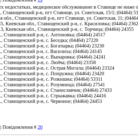
ех недостатках, медицинское обслуживание в Ставище не ниже 
Ставищенский р-н, пгт Ставище, ул. Советская, 15/1; (04464) 53
., Ставищенский р-н, пгт Ставище, ул. Советская, 11; (04464)
евская обл., Ставищенский р-н, с. Красиловка; (04464) 236
евская обл., Ставищенский р-н, с. Торчица; (04464) 24355
 Ставищенский р-н, с. Антоновка; (04464) 24517
Ставищенский р-н, с. Беседка; (04464) 27220
 Ставищенский р-н, с. Богатырка; (04464) 23230
 Ставищенский р-н, с. Василиха; (04464) 24145
 Ставищенский р-н, с. Вынаровка; (04464) 24241
 Ставищенский р-н, с. Любча; (04464) 23358
 Ставищенский р-н, с. Острая Могила; (04464) 23324
 Ставищенский р-н, с. Попружна; (04464) 23420
 Ставищенский р-н, с. Розкишна; (04464) 53311
 Ставищенский р-н, с. Розумница; (04464) 27541
 Ставищенский р-н, с. Станиславчик; (04464) 27433
 Ставищенский р-н, с. Стрыжавка; (04464) 24416
 Ставищенский р-н, с. Червоное; (04464) 24453
5 | Повідомлення #
20