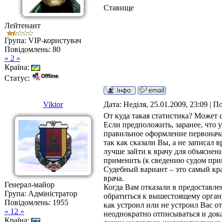
Ставище
Лейтенант
Група: VIP-користувач
Повідомлень:
80
« 2 »
Країна:
Статус:
Viktor
Дата: Неділя, 25.01.2009, 23:09 | 
От куда такая статистика? Может 
Если предположить, заранее, что 
правильное оформление первонача
так как сказали Вы, а не записал 
лучше зайти к врачу для объяснен
применить (к сведению судом при
Судебный вариант – это самый кра
врача.
Генерал-майор
Когда Вам отказали в предоставле
Група: Адміністратор
обратиться к вышестоящему органу
Повідомлень:
1955
как устроил или не устроил Вас от
« 12 »
неоднократно отписываться и дока
Країна: