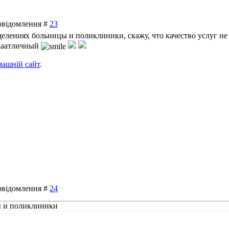
Повідомлення #
23
елениях больницы и поликлиники, скажу, что качество услуг не 
аааатличный
машній сайт
.
Повідомлення #
24
ы и поликлиники