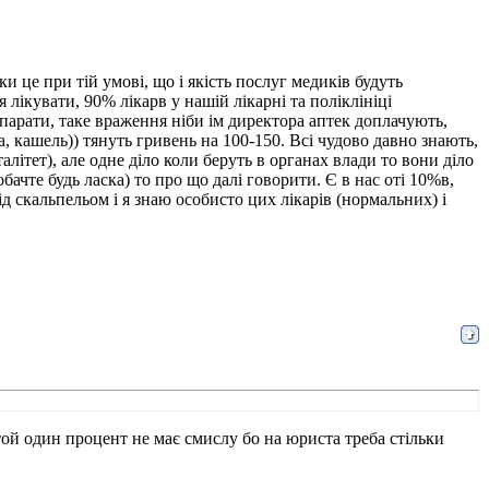
 це при тій умові, що і якість послуг медиків будуть
 лікувати, 90% лікарв у нашій лікарні та поліклініці
епарати, таке враження ніби ім директора аптек доплачують,
 кашель)) тянуть гривень на 100-150. Всі чудово давно знають,
літет), але одне діло коли беруть в органах влади то вони діло
ачте будь ласка) то про що далі говорити. Є в нас оті 10%в,
ід скальпельом і я знаю особисто цих лікарів (нормальних) і
той один процент не має смислу бо на юриста треба стільки