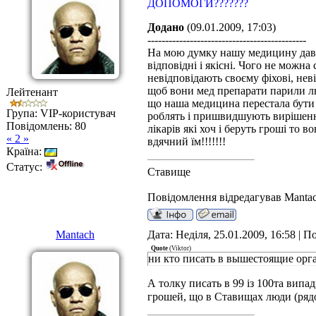
ДОПОМОГИ???????
Додано
(09.01.2009, 17:03)
---------------------------------------------
На мою думку нашу медицину давно 
відповідні і якісні. Чого не можна
невідповідають своєму фіхові, нев
щоб вони мед препарати парили люд
Лейтенант
що наша медицина перестала бути п
Група: VIP-користувач
роблять і пришвидшують вирішення 
Повідомлень:
80
лікарів які хоч і беруть гроші то 
« 2 »
вдячний їм!!!!!!!
Країна:
Статус:
Ставище
Повідомлення відредагував
Manta
Mantach
Дата: Неділя, 25.01.2009, 16:58 | 
Quote
(
Viktor
)
ни кто писать в вышестоящие орга
А толку писать в 99 із 100та випа
грошей, що в Ставищах люди (рядо