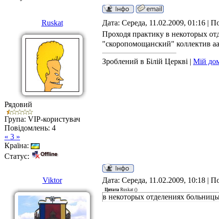
Ruskat
Дата: Середа, 11.02.2009, 01:16 | 
Проходя практику в некоторых отд
"скоропомощанский" коллектив 
Зроблений в Білій Церкві |
Мій до
Рядовий
Група: VIP-користувач
Повідомлень:
4
« 3 »
Країна:
Статус:
Viktor
Дата: Середа, 11.02.2009, 10:18 | 
Цитата
Ruskat
(
)
в некоторых отделениях больниц