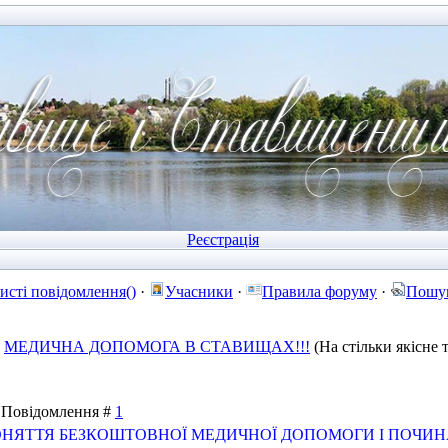
Реєстрація
исті повідомлення()
·
Учасники
·
Правила форуму
·
Пошу
МЕДИЧНА ДОПОМОГА В СТАВИЩАХ!!!
(На стільки якісне
 | Повідомлення #
1
ОНЯТТЯ БЕЗКОШТОВНОЇ МЕДИЧНОЇ ДОПОМОГИ І ПОЧИН