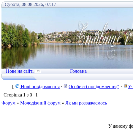
Субота, 08.08.2026, 07:17
Нове на сайті
Головна
[
Нові повідомлення
·
Особисті повідомлення()
·
Уч
Сторінка
1
з
0
1
Форум
»
Молодіжний форум
»
Як ми розважаємось
У даному ф