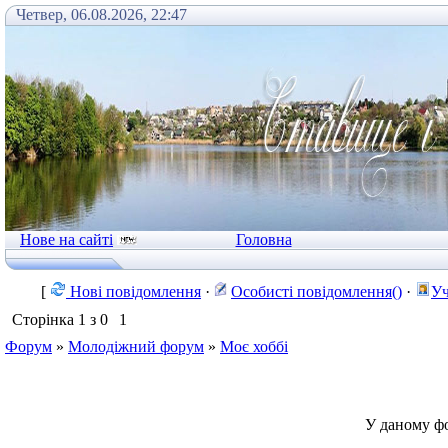
Четвер, 06.08.2026, 22:47
Нове на сайті
Головна
[
Нові повідомлення
·
Особисті повідомлення()
·
Уч
Сторінка
1
з
0
1
Форум
»
Молодіжний форум
»
Моє хоббі
У даному ф