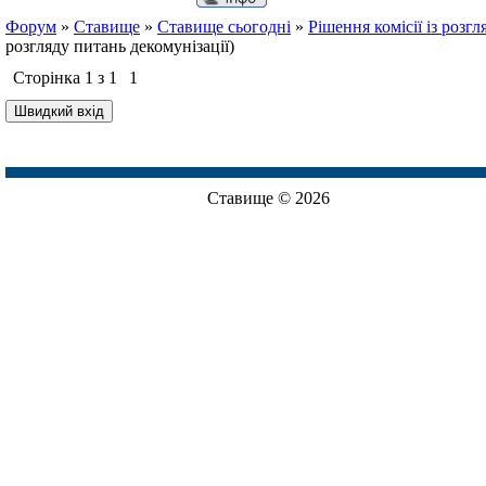
Форум
»
Ставище
»
Ставище сьогодні
»
Рішення комісії із розг
розгляду питань декомунізації)
Сторінка
1
з
1
1
Ставище © 2026