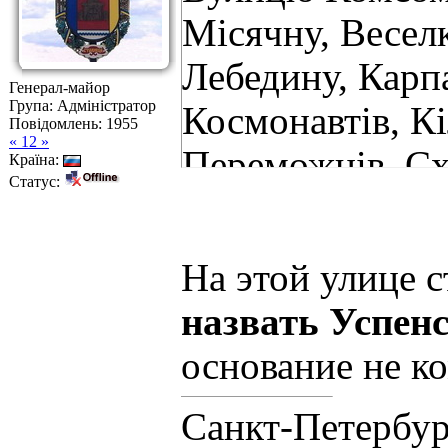
Місячну, Веселк
Лебедину, Карпа
Генерал-майор
Група: Адміністратор
Космонавтів, Кі
Повідомлень:
1955
« 12 »
Переможців, Схі
Країна:
Статус:
На этой улице с
назвать Успенс
основание не к
Санкт-Петербур