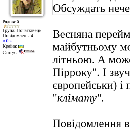
Обсуждать нече
Рядовий
Група: Початківець
Весняна перейм
Повідомлень:
4
« 0 »
майбутньому мо
Країна:
Статус:
літньою. А може
Пірроку". І зву
європейськи) і 
"
клімату"
.
Повідомлення в