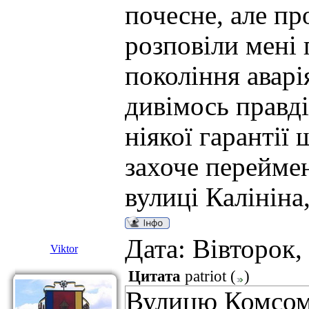
почесне, але пр
розповіли мені
покоління аварі
дивімось правді 
ніякої гарантії
захоче переймен
вулиці Калініна,
Дата: Вівторок,
Viktor
Цитата
patriot
(
)
Вулицю Комсомо