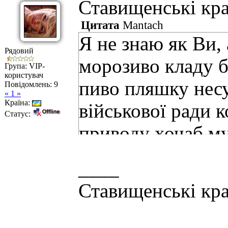
Ставищенські кр
Цитата
Mantach
Я не знаю як Ви, 
Рядовий
морозиво кладу б
Група: VIP-
користувач
пиво пляшку несу
Повідомлень:
9
« 1 »
Країна:
військової ради к
Статус:
приводу хочаб му
підприємців!
__
__
Ставищенські кра