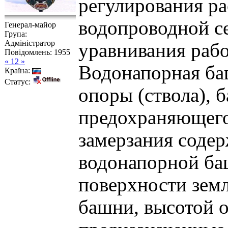
регулирования ра
водопроводной се
Генерал-майор
Група:
Адміністратор
уравнивания раб
Повідомлень:
1955
« 12 »
Водонапорная баш
Країна:
Статус:
опоры (ствола), б
предохраняющего
замерзания соде
водонапорной ба
поверхности земл
башни, высотой о