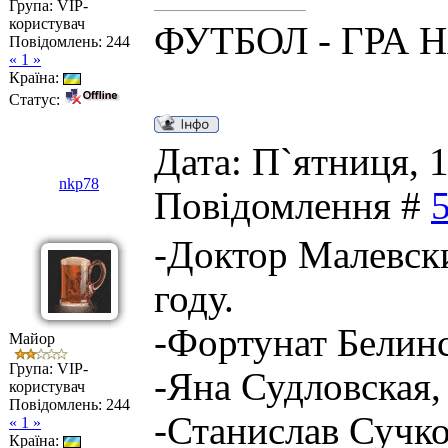
Група: VIP-
користувач
ФУТБОЛ - ГРА 
Повідомлень:
244
« 1 »
Країна:
Статус:
Дата: П`ятниця, 1
nkp78
Повідомлення #
-Доктор Малевски
году.
-Фортунат Белинск
Майор
Група: VIP-
-Яна Судловская,
користувач
Повідомлень:
244
-Станислав Сучко
« 1 »
Країна: