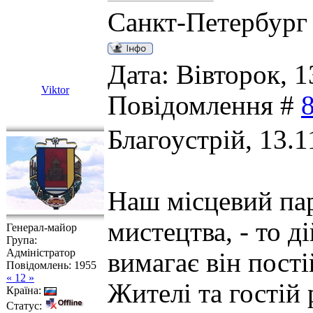
Санкт-Петербург
Дата: Вівторок, 1
Viktor
Повідомлення #
Благоустрій, 13.1
Наш місцевий пар
мистецтва, - то д
Генерал-майор
Група:
Адміністратор
вимагає він пості
Повідомлень:
1955
« 12 »
Жителі та гостій
Країна:
Статус: