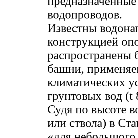
предназначенные
водопроводов.
Известны водона
конструкцией опо
распространены 
башни, применяе
климатических у
грунтовых вод (t
Судя по высоте 
или ствола) в Ст
«для небольшого 