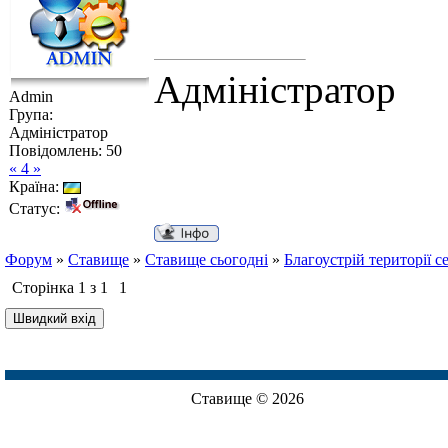
Адміністратор
Admin
Група:
Адміністратор
Повідомлень:
50
« 4 »
Країна:
Статус:
Форум
»
Ставище
»
Ставище сьогодні
»
Благоустрій території 
Сторінка
1
з
1
1
Ставище © 2026