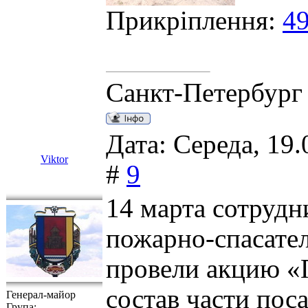
Прикріплення:
49
Санкт-Петербург
Дата: Середа, 19.
Viktor
#
9
14 марта сотрудн
пожарно-спасате
провели акцию «
состав части пос
Генерал-майор
Група: