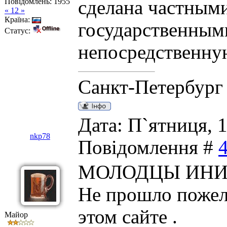
Повідомлень:
1955
сделана частными
« 12 »
Країна:
государственным
Статус:
непосредственну
Санкт-Петербург
Дата: П`ятниця, 1
nkp78
Повідомлення #
МОЛОДЦЫ ИНИ
Не прошло пожел
этом сайте .
Майор