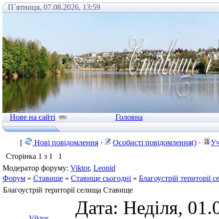
П`ятниця, 07.08.2026, 13:59
Нове на сайті
Головна
[
Нові повідомлення
·
Особисті повідомлення()
·
Уч
Сторінка
1
з
1
1
Модератор форуму:
Viktor
,
Leonid
Форум
»
Ставище
»
Ставище сьогодні
»
Благоустрій території 
Благоустрій території селища Ставище
Дата: Неділя, 01.
Viktor