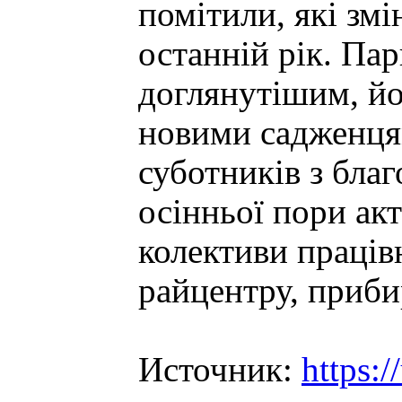
помітили, які змі
останній рік. Пар
доглянутішим, йо
новими садженцям
суботників з бла
осінньої пори ак
колективи працівн
райцентру, приби
Источник:
https: