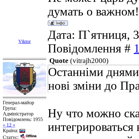
думать о важном!
Дата: П`ятниця, 3
Viktor
Повідомлення #
Quote
(
vitrajh2000
)
Останніми днями
нові зміни до Пр
Генерал-майор
Група:
Ну что можно ска
Адміністратор
Повідомлень:
1955
интегрироваться 
« 12 »
Країна:
Статус: