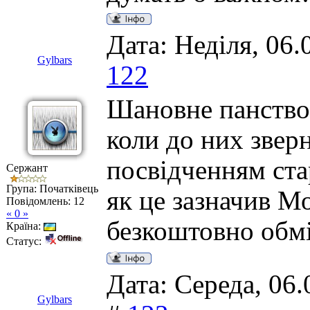
Дата: Неділя, 06.
Gylbars
122
Шановне панство
коли до них звер
посвідченням стар
Сержант
Група: Початківець
як це зазначив М
Повідомлень:
12
« 0 »
безкоштовно обмі
Країна:
Статус:
Дата: Середа, 06.
Gylbars