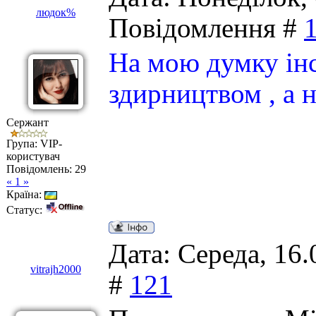
людок%
Повідомлення #
На мою думку ін
здирництвом , а 
Сержант
Група: VIP-
користувач
Повідомлень:
29
« 1 »
Країна:
Статус:
Дата: Середа, 16.
vitrajh2000
#
121