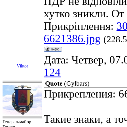
ПДР не відповіли
хутко зникли. От
Прикріплення:
30
6621386.jpg
(228.
Дата: Четвер, 07.
Viktor
124
Quote
(
Gylbars
)
Прикрепления: 6
Такие знаки, а т
Генерал-майор
Група: