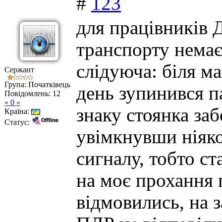
#
123
для працівників 
транспорту немає
слідуюча: біля м
Сержант
Група: Початківець
день зупинився п
Повідомлень:
12
« 0 »
знаку стоянка за
Країна:
Статус:
увімкнувши ніяко
сигналу, тобто с
на моє прохання 
відмовились, на