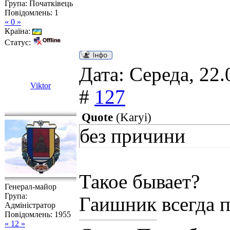
Група: Початківець
Повідомлень:
1
« 0 »
Країна:
Статус:
Дата: Середа, 22.
Viktor
#
127
Quote
(
Karyi
)
без причини
Такое бывает?
Генерал-майор
Група:
Гаишник всегда п
Адміністратор
Повідомлень:
1955
« 12 »