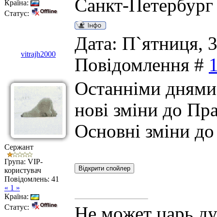
Санкт-Петербург
Країна:
Статус:
Дата: П`ятниця, 3
vitrajh2000
Повідомлення #
Останніми днями
нові зміни до Пр
Основні зміни до
Сержант
Група: VIP-
користувач
Повідомлень:
41
« 1 »
Країна:
Статус:
Не может царь ду