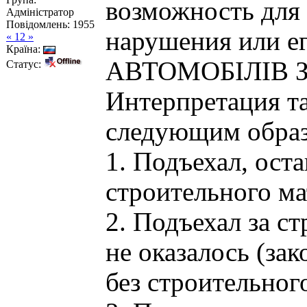
возможность для
Адміністратор
Повідомлень:
1955
нарушения или ег
« 12 »
Країна:
АВТОМОБIЛIВ 
Статус:
Интерпретация та
следующим обра
1. Подъехал, оста
строительного ма
2. Подъехал за с
не оказалось (за
без строительног