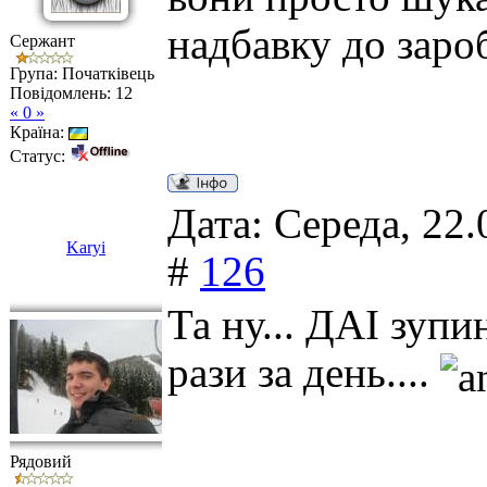
надбавку до заро
Сержант
Група: Початківець
Повідомлень:
12
« 0 »
Країна:
Статус:
Дата: Середа, 22.
Karyi
#
126
Та ну... ДАІ зупи
рази за день....
Рядовий