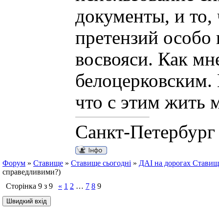
документы, и то,
претензий особо 
восвояси. Как мн
белоцерковским. 
что с этим жить 
Санкт-Петербург
Форум
»
Ставище
»
Ставище сьогодні
»
ДАІ на дорогах Ставищ
справедливими?)
Сторінка
9
з
9
«
1
2
…
7
8
9