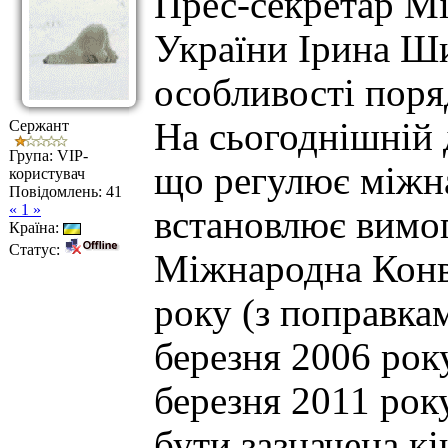
Прес-секретар Мі
України Ірина Ш
особливості поря
На сьогоднішній
Сержант
Група: VIP-
що регулює міжн
користувач
Повідомлень:
41
« 1 »
встановлює вимог
Країна:
Статус:
Міжнародна Конв
року (з поправкам
березня 2006 року
березня 2011 рок
бути зазначена кі