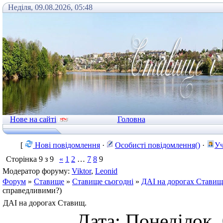
Неділя, 09.08.2026, 05:48
Нове на сайті
Головна
[
Нові повідомлення
·
Особисті повідомлення()
·
Уч
Сторінка
9
з
9
«
1
2
…
7
8
9
Модератор форуму:
Viktor
,
Leonid
Форум
»
Ставище
»
Ставище сьогодні
»
ДАІ на дорогах Ставищ
справедливими?)
ДАІ на дорогах Ставищ.
Дата: Понеділок, 