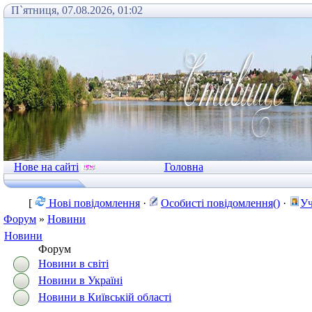
П`ятниця, 07.08.2026, 01:02
Нове на сайті
Головна
[
Нові повідомлення
·
Особисті повідомлення()
·
Уч
Форум
»
Новини
Новини
Форум
Новини в світі
Новини в Україні
Новини в Київській області