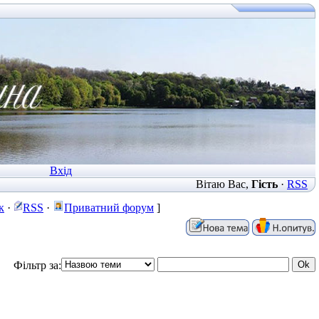
Вхід
Вітаю Вас
,
Гість
·
RSS
к
·
RSS
·
Приватний форум
]
Фільтр за: