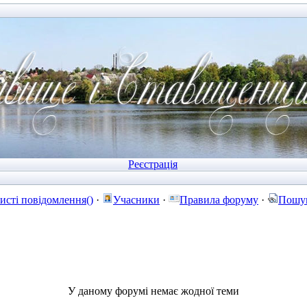
Реєстрація
исті повідомлення()
·
Учасники
·
Правила форуму
·
Пошу
У даному форумі немає жодної теми