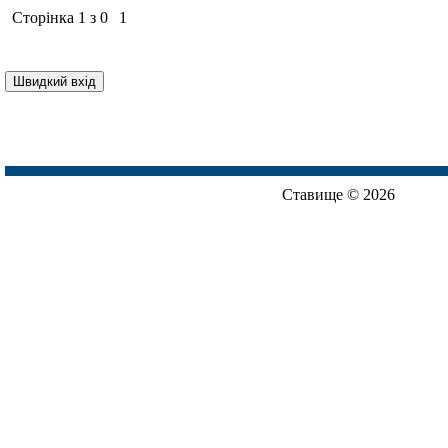
Сторінка
1
з
0
1
Ставище © 2026