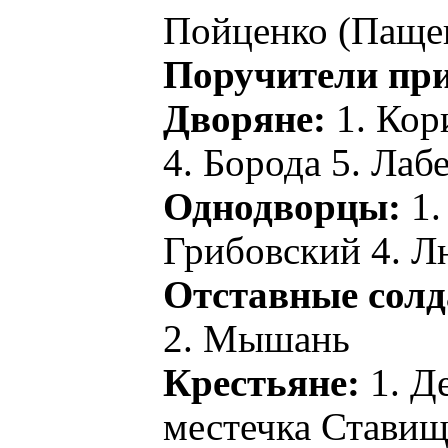
Пойценко (Пащен
Поручители при
Дворяне:
1. Кор
4. Борода 5. Лаб
Однодворцы:
1.
Грибовский 4. Л
Отставные сол
2. Мышань
Крестьяне:
1. Д
местечка Ставищ