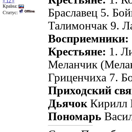
« 12 »
Країна:
Браславец 5. Бой
Статус:
Талимончак 9. 
Восприемники:
Крестьяне:
1. Л
Меланчик (Мелан
Гриценчиха 7. Б
Приходский св
Дьячок
Кирилл 
Пономарь
Васил