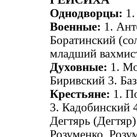
Однодворцы:
1.
Военные:
1. Ант
Боратинский (сол
младший вахмис
Духовные:
1. Мо
Биривский 3. Ба
Крестьяне:
1. П
3. Кадобинский 
Дегтярь (Дегтяр)
Розуменко, Розу