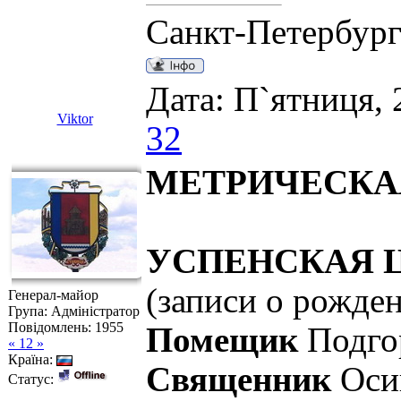
Санкт-Петербур
Дата: П`ятниця, 
Viktor
32
МЕТРИЧЕСКАЯ 
УСПЕНСКАЯ Ц
(записи о рожден
Генерал-майор
Група: Адміністратор
Повідомлень:
1955
Помещик
Подгор
« 12 »
Країна:
Священник
Оси
Статус: