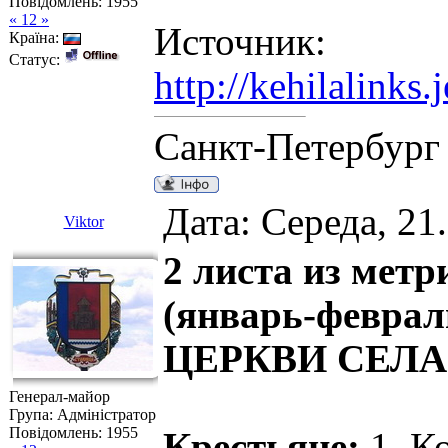
Повідомлень:
1955
« 12 »
Источник:
Країна:
Статус:
http://kehilalinks
Санкт-Петербург
Дата: Середа, 21
Viktor
2 листа из метр
(январь-февра
ЦЕРКВИ СЕЛА
Генерал-майор
Група: Адміністратор
Повідомлень:
1955
Крестьяне:
1. Ко