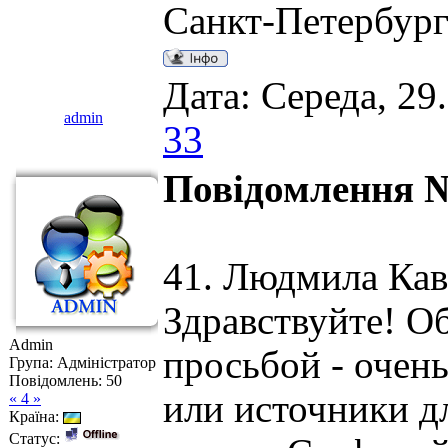
Санкт-Петербур
Дата: Середа, 29
admin
33
Повідомлення №
41. Людмила Кав
Здравствуйте! О
Admin
просьбой - очен
Група: Адміністратор
Повідомлень:
50
или источники д
« 4 »
Країна:
Статус: