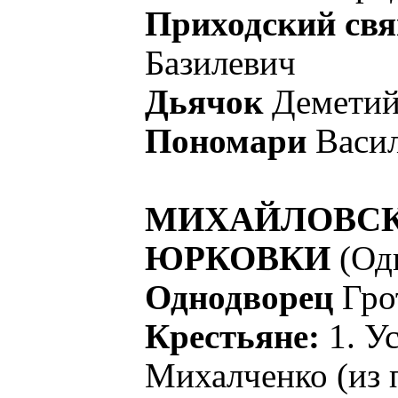
Приходский св
Базилевич
Дьячок
Деметий
Пономари
Васи
МИХАЙЛОВСК
ЮРКОВКИ
(Од
Однодворец
Гро
Крестьяне:
1. Ус
Михалченко (из 