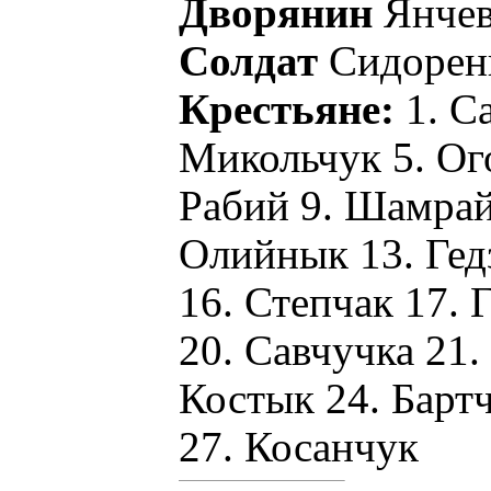
Дворянин
Янчев
Солдат
Сидорен
Крестьяне:
1. Са
Микольчук 5. Ог
Рабий 9. Шамрай
Олийнык 13. Гед
16. Степчак 17.
20. Савчучка 21.
Костык 24. Барт
27. Косанчук