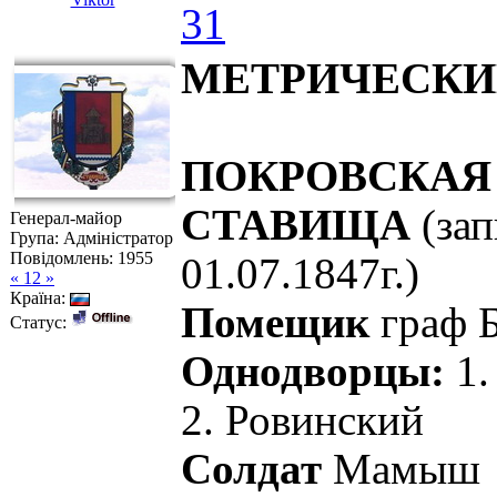
31
МЕТРИЧЕСКИЕ
ПОКРОВСКАЯ
СТАВИЩА
(за
Генерал-майор
Група: Адміністратор
Повідомлень:
1955
01.07.1847г.)
« 12 »
Країна:
Помещик
граф 
Статус:
Однодворцы:
1.
2. Ровинский
Солдат
Мамыш