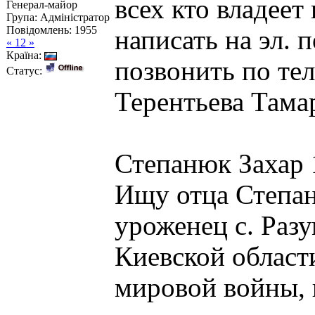
всех кто владее
Генерал-майор
Група: Адміністратор
Повідомлень:
1955
написать на эл. 
« 12 »
Країна:
позвонить по те
Статус:
Терентьева Тама
Степанюк Захар 1
Ищу отца Степан
уроженец с. Раз
Киевской област
мировой войны, 