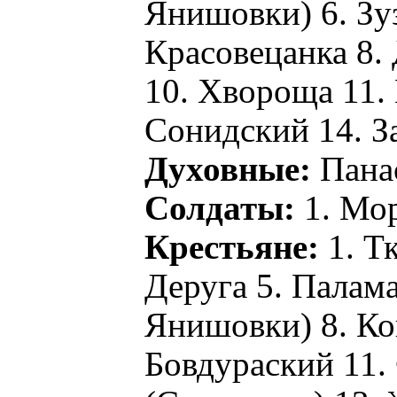
Янишовки) 6. Зу
Красовецанка 8.
10. Хвороща 11. 
Сонидский 14. З
Духовные:
Пана
Солдаты:
1. Мор
Крестьяне:
1. Тк
Деруга 5. Палама
Янишовки) 8. Ко
Бовдураский 11.