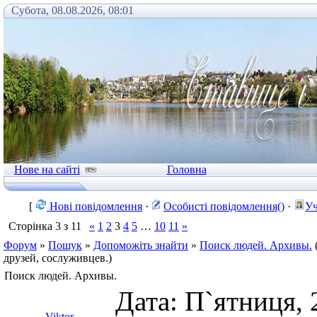
Субота, 08.08.2026, 08:01
Нове на сайті
Головна
[
Нові повідомлення
·
Особисті повідомлення()
·
Уч
Сторінка
3
з
11
«
1
2
3
4
5
…
10
11
»
Форум
»
Пошук
»
Допоможіть знайти
»
Поиск людей. Архивы.
друзей, сослуживцев.)
Поиск людей. Архивы.
Дата: П`ятниця, 
Viktor