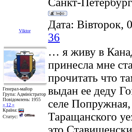
Санкт-Петербур
Дата: Вівторок, 
Viktor
36
… я живу в Кана
принесла мне ст
прочитать что та
выдан ее деду Г
Генерал-майор
Група: Адміністратор
Повідомлень:
1955
селе Попружная,
« 12 »
Країна:
Таращанского уез
Статус:
это Ставищенский