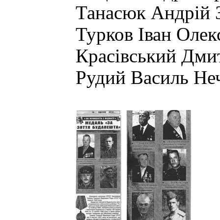
Танасюк Андрій З
Турков Іван Олек
Красівський Дмит
Рудий Василь Неч