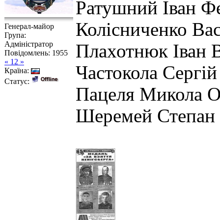
Ратушний Іван Ф
Колісниченко Ва
Генерал-майор
Група:
Адміністратор
Плахотнюк Іван 
Повідомлень:
1955
« 12 »
Частокола Сергій
Країна:
Статус:
Пацеля Микола О
Шеремей Степан І