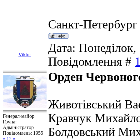
Санкт-Петербург
Дата: Понеділок, 
Viktor
Повідомлення #
Орден Червоног
Животівський Ва
Кравчук Михайло
Генерал-майор
Група:
Адміністратор
Болдовський Мих
Повідомлень:
1955
« 12 »