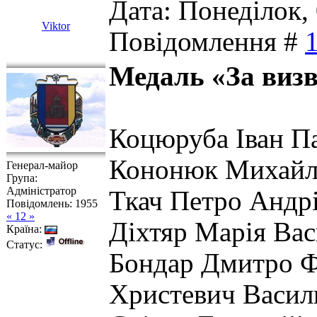
Дата: Понеділок, 
Viktor
Повідомлення #
Медаль «За виз
Коцюруба Іван Па
Кононюк Михайл
Генерал-майор
Група:
Адміністратор
Ткач Петро Андрі
Повідомлень:
1955
« 12 »
Діхтяр Марія Вас
Країна:
Статус:
Бондар Дмитро Ф
Христевич Васил