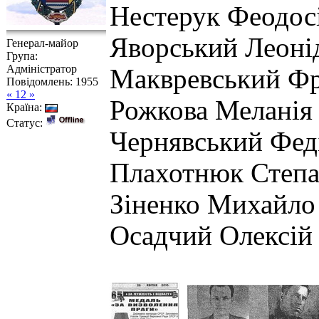
Нестерук Феодос
Яворський Леоні
Генерал-майор
Група:
Адміністратор
Маквревський Фр
Повідомлень:
1955
« 12 »
Рожкова Меланія
Країна:
Статус:
Чернявський Феді
Плахотнюк Степа
Зіненко Михайло
Осадчий Олексій