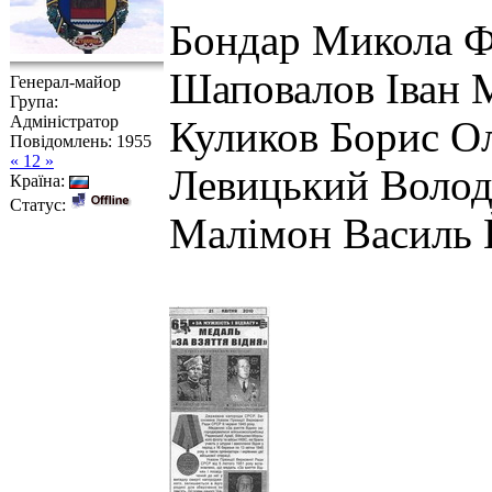
Бондар Микола Ф
Шаповалов Іван 
Генерал-майор
Група:
Адміністратор
Куликов Борис О
Повідомлень:
1955
« 12 »
Левицький Волод
Країна:
Статус:
Малімон Василь 