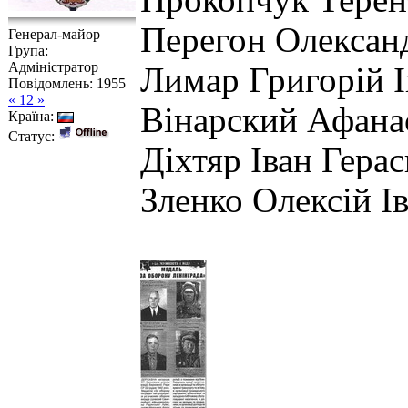
Прокопчук Терен
Перегон Олексан
Генерал-майор
Група:
Адміністратор
Лимар Григорій І
Повідомлень:
1955
« 12 »
Вінарский Афана
Країна:
Статус:
Діхтяр Іван Гера
Зленко Олексій І