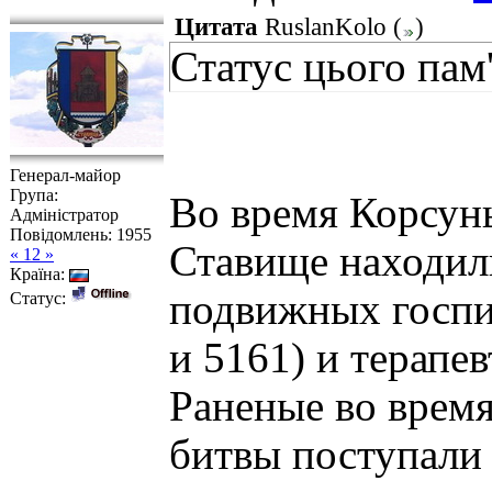
Цитата
RuslanKolo
(
)
Статус цього пам
Генерал-майор
Група:
Во время Корсун
Адміністратор
Повідомлень:
1955
Ставище находил
« 12 »
Країна:
подвижных госпит
Статус:
и 5161) и терапев
Раненые во врем
битвы поступали 