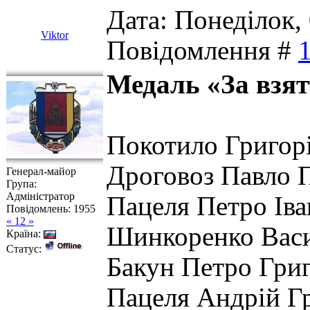
Дата: Понеділок, 
Viktor
Повідомлення #
Медаль «За взя
Покотило Григор
Дроговоз Павло П
Генерал-майор
Група:
Адміністратор
Пацеля Петро Ів
Повідомлень:
1955
« 12 »
Шинкоренко Васи
Країна:
Статус:
Бакун Петро Григ
Пацеля Андрій Г