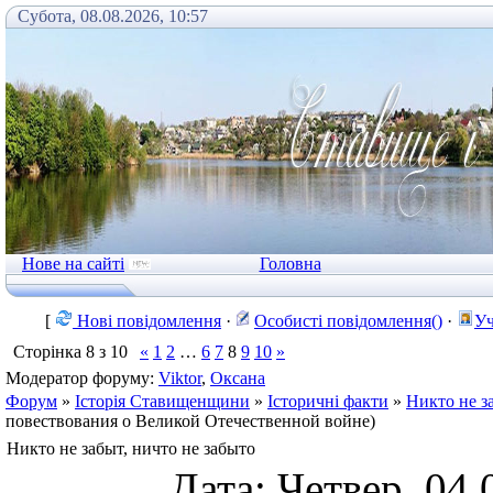
Субота, 08.08.2026, 10:57
Нове на сайті
Головна
[
Нові повідомлення
·
Особисті повідомлення()
·
Уч
Сторінка
8
з
10
«
1
2
…
6
7
8
9
10
»
Модератор форуму:
Viktor
,
Оксана
Форум
»
Історія Ставищенщини
»
Історичні факти
»
Никто не з
повествования о Великой Отечественной войне)
Никто не забыт, ничто не забыто
Дата: Четвер, 04.