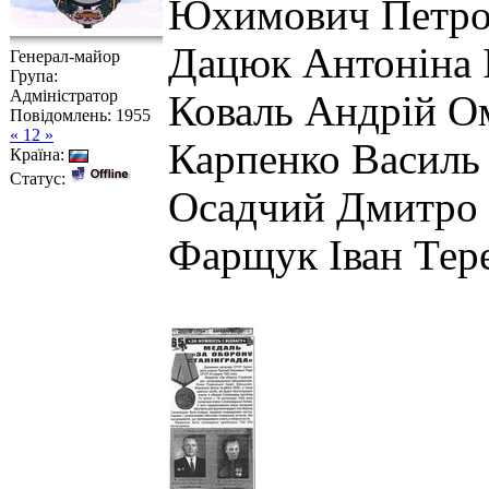
Юхимович Петро
Дацюк Антоніна І
Генерал-майор
Група:
Адміністратор
Коваль Андрій О
Повідомлень:
1955
« 12 »
Карпенко Василь 
Країна:
Статус:
Осадчий Дмитро 
Фарщук Іван Тер