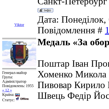
Санкт-Петербург
Дата: Понеділок, 
Viktor
Повідомлення #
Медаль «За обо
Поштар Іван Про
Хоменко Микола 
Генерал-майор
Група:
Адміністратор
Пивовар Кирило 
Повідомлень:
1955
« 12 »
Швець Федір Йос
Країна:
Статус: