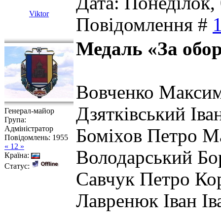
Дата: Понеділок, 
Viktor
Повідомлення #
Медаль «За обо
Вовченко Максим
Дзятківський Іван
Генерал-майор
Група:
Адміністратор
Боміхов Петро М
Повідомлень:
1955
« 12 »
Володарський Бо
Країна:
Статус:
Савчук Петро Ко
Лавренюк Іван І