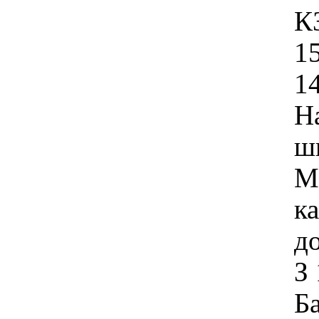
К
1
14
Н
ш
М
ка
до
З 
Ба