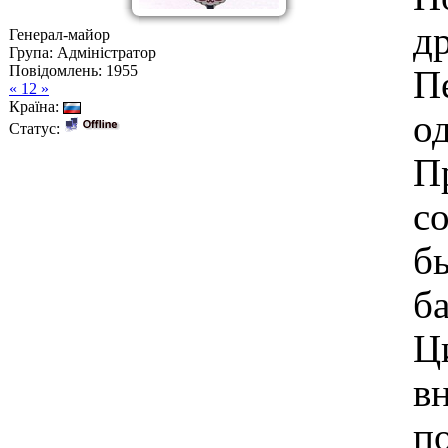
д
Генерал-майор
Група: Адміністратор
Повідомлень:
1955
П
« 12 »
Країна:
о
Статус:
П
с
б
б
Ц
в
по