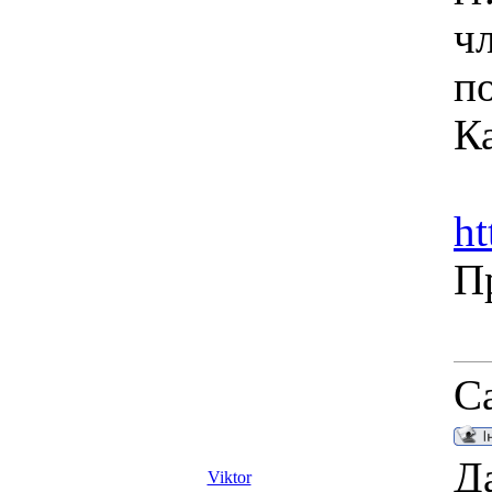
чл
п
Ка
ht
П
С
Да
Viktor