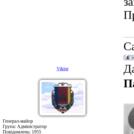
з
П
С
Да
Viktor
П
Генерал-майор
Група: Адміністратор
Повідомлень:
1955