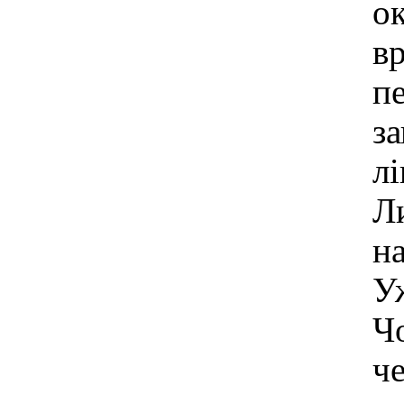
о
вр
пе
за
лі
Ли
н
Уж
Ч
че