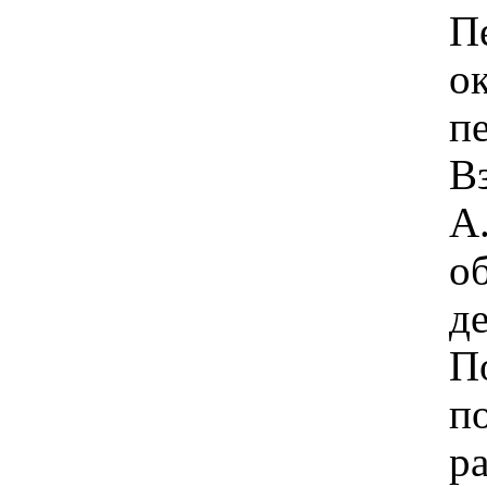
П
о
п
В
А
о
д
П
п
р