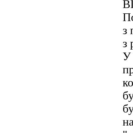
ВП
По
з
з 
У
пр
к
б
бу
на