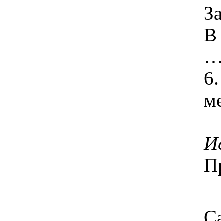
З
В
6
м
И
П
С