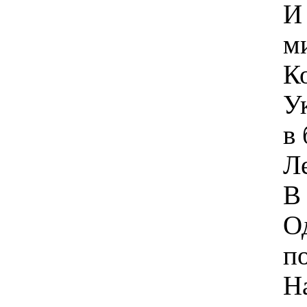
И
м
К
У
в
Л
В
О
п
Н