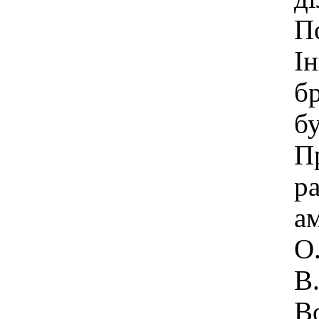
По
І
бр
бу
П
р
а
О.
В.
В