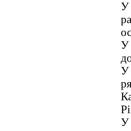
У
ра
о
У
до
У 
р
Ка
Р
У 