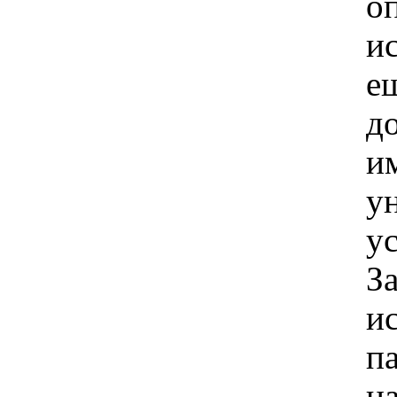
о
и
е
д
и
у
у
З
и
п
н