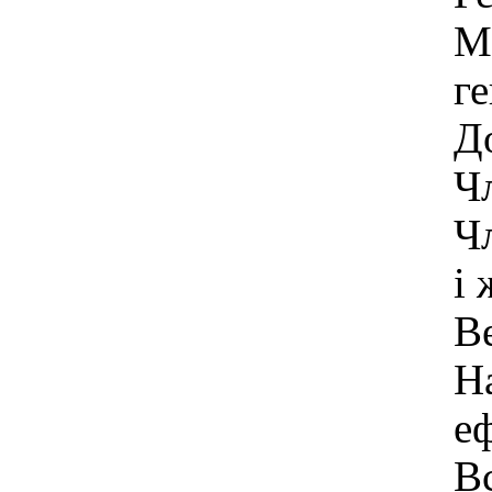
М
ге
Д
Ч
Ч
і 
Ве
Н
е
В