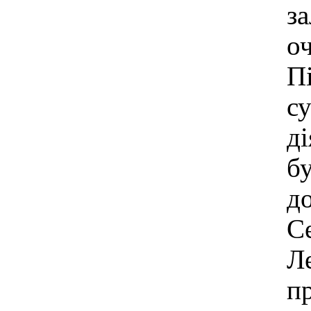
за
оч
Пі
су
ді
бу
до
Се
Ле
пр