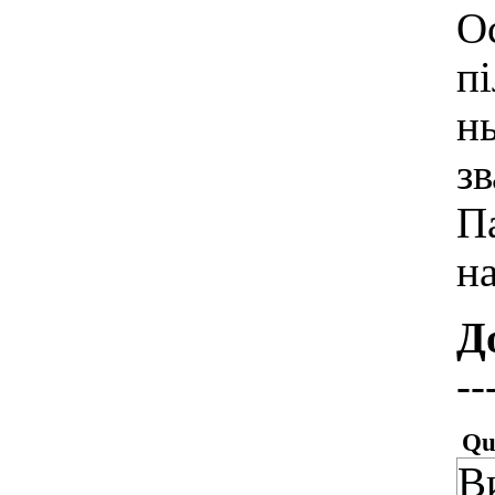
О
п
н
з
П
на
Д
--
Qu
В