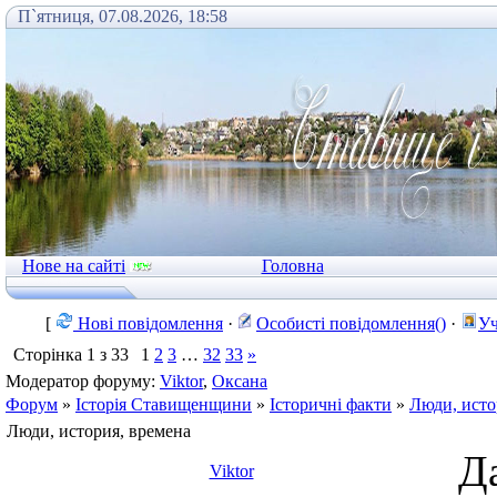
П`ятниця, 07.08.2026, 18:58
Нове на сайті
Головна
[
Нові повідомлення
·
Особисті повідомлення()
·
Уч
Сторінка
1
з
33
1
2
3
…
32
33
»
Модератор форуму:
Viktor
,
Оксана
Форум
»
Історія Ставищенщини
»
Історичні факти
»
Люди, исто
Люди, история, времена
Да
Viktor