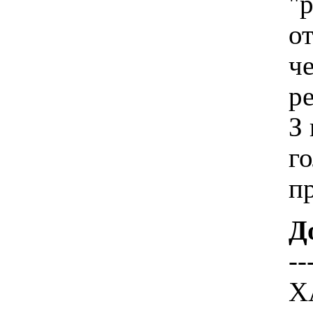
"р
от
ч
ре
З 
го
п
Д
--
Х