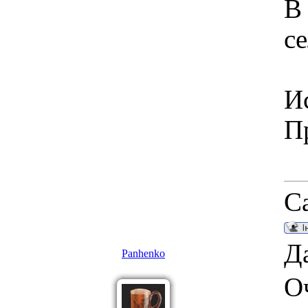
В
се
И
П
С
Да
Panhenko
О