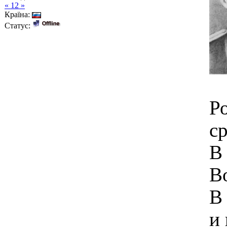
« 12 »
Країна:
Статус:
Р
с
В
В
В
и