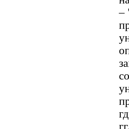
–
п
ун
о
з
с
ун
п
г
гг