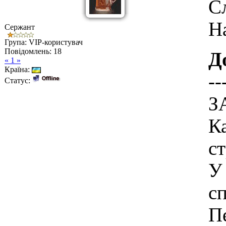
С
Н
Сержант
Група: VIP-користувач
Повідомлень:
18
Д
« 1 »
Країна:
--
Статус:
З
К
с
У 
сп
П