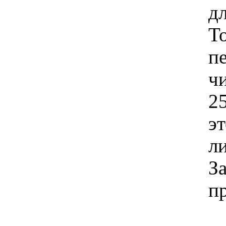
д
Т
п
чи
2
эт
л
З
п