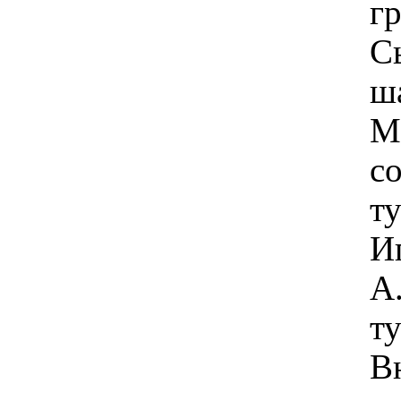
гр
С
ш
М
с
т
И
А
ту
В