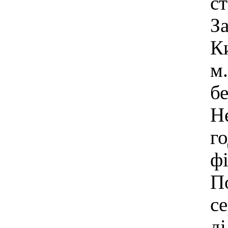
ст
З
К
м.
бе
Н
г
фі
П
се
ді