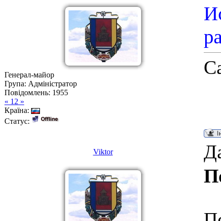
И
р
С
Генерал-майор
Група: Адміністратор
Повідомлень:
1955
« 12 »
Країна:
Статус:
Да
Viktor
П
П