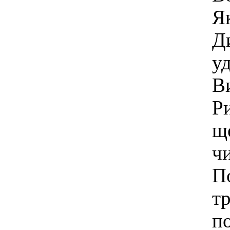
Як
Д
у
В
Р
ще
ч
П
тр
по