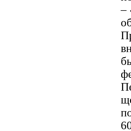
–
об
П
в
б
ф
П
щ
п
6