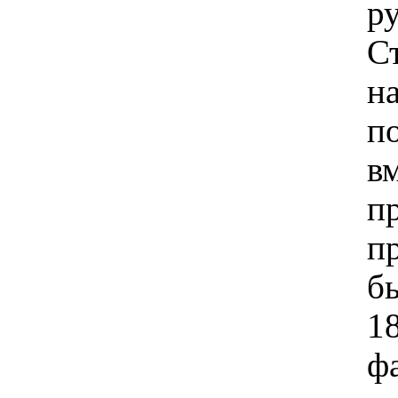
р
С
н
по
в
п
п
б
1
фа