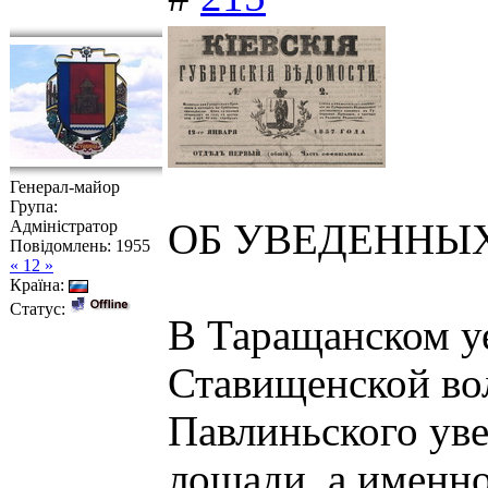
Генерал-майор
Група:
Адміністратор
ОБ УВЕДЕННЫ
Повідомлень:
1955
« 12 »
Країна:
Статус:
В Таращанском уе
Ставищенской во
Павлиньского ув
лошади, а именно