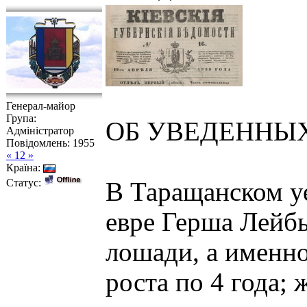
Генерал-майор
Група:
ОБ УВЕДЕННЫ
Адміністратор
Повідомлень:
1955
« 12 »
Країна:
Статус:
В Таращанском уе
евре Герша Лейб
лошади, а именно
роста по 4 года; 