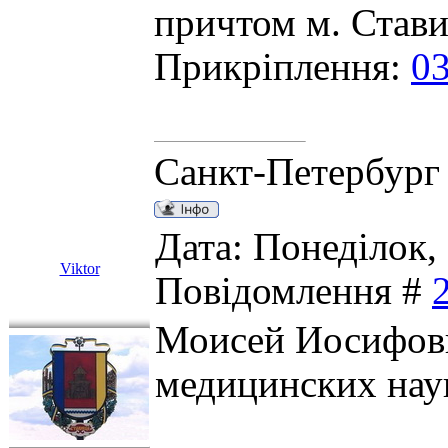
причтом м. Став
Прикріплення:
03
Санкт-Петербург
Дата: Понеділок, 
Viktor
Повідомлення #
Моисей Иосифови
медицинских наук