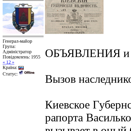
Генерал-майор
Група:
ОБЪЯВЛЕНИЯ 
Адміністратор
Повідомлень:
1955
« 12 »
Країна:
Статус:
Вызов наследник
Киевское Губернс
рапорта Василько
вызывает в оный 