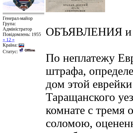
Генерал-майор
Група:
ОБЪЯВЛЕНИЯ 
Адміністратор
Повідомлень:
1955
« 12 »
Країна:
Статус:
По неплатежу Е
штрафа, определе
дом этой еврейк
Таращанского уез
комнате с тремя 
соломою, оцененн