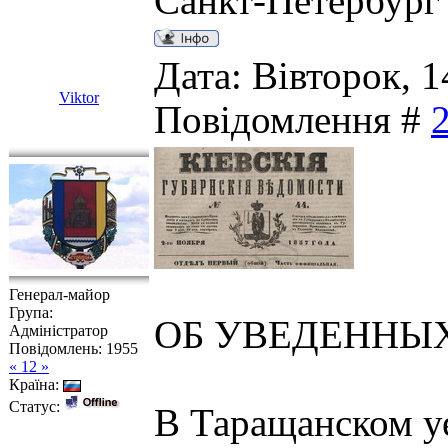
Санкт-Петербург
Дата: Вівторок, 1
Viktor
Повідомлення #
Генерал-майор
Група:
ОБ УВЕДЕННЫ
Адміністратор
Повідомлень:
1955
« 12 »
Країна:
Статус:
В Таращанском уе