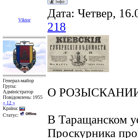
Дата: Четвер, 16.
Viktor
218
Генерал-майор
Група:
О РОЗЫСКАНИ
Адміністратор
Повідомлень:
1955
« 12 »
Країна:
Статус:
В Таращанском уе
Проскурника про