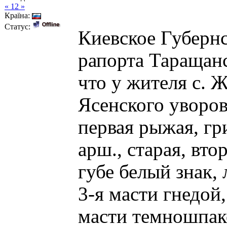
« 12 »
Країна:
Статус:
Киевское Губернс
рапорта Таращанс
что у жителя с.
Ясенского уворов
первая рыжая, гр
арш., старая, вто
губе белый знак, 
3-я масти гнедой,
масти темношпако