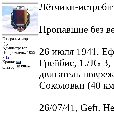
Лётчики-истреб
Пропавшие без в
Генерал-майор
Група:
Адміністратор
26 июля 1941, Е
Повідомлень:
1955
« 12 »
Грейбис, 1./JG 3,
Країна:
Статус:
двигатель повреж
Соколовки (40 км
26/07/41, Gefr. He