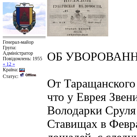
Генерал-майор
Група:
ОБ УВОРОВАН
Адміністратор
Повідомлень:
1955
« 12 »
Країна:
Статус:
От Таращанского 
что у Еврея Звен
Володарки Сруля
Ставищах в Февра