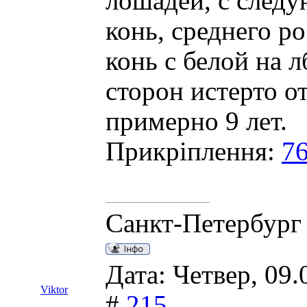
лошадей, с след
конь, среднего р
конь с белой на 
сторон истерто от
примерно 9 лет.
Прикріплення:
76
Санкт-Петербург
Дата: Четвер, 09.
Viktor
#
215