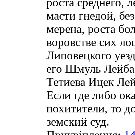
роста среднего, л
масти гнедой, бе
мерена, роста бол
воровстве сих л
Липовецкого уезд
его Шмуль Лейба 
Тетиева Ицек Ле
Если где либо ок
похитители, то д
земский суд.