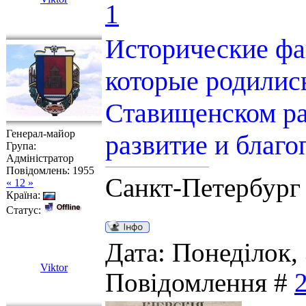
1
Исторические фа
которые родилис
Ставищенском ра
Генерал-майор
развитие и благо
Група:
Адміністратор
Повідомлень:
1955
Санкт-Петербург
« 12 »
Країна:
Статус:
Дата: Понеділок, 
Viktor
Повідомлення #