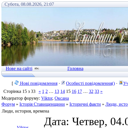
Субота, 08.08.2026, 21:07
Нове на сайті
Головна
[
Нові повідомлення
·
Особисті повідомлення()
·
Уч
Сторінка
15
з
33
«
1
2
…
13
14
15
16
17
…
32
33
»
Модератор форуму:
Viktor
,
Оксана
Форум
»
Історія Ставищенщини
»
Історичні факти
»
Люди, исто
Люди, история, времена
Дата: Четвер, 04.
Viktor