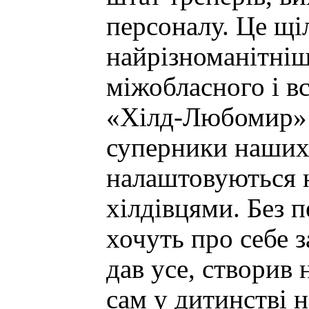
персоналу. Це щі
найрізноманітніш
міжобласного і вс
«Хілд-Любомир» в
суперники наших
налаштовуються н
хілдівцями. Без п
хочуть про себе 
дав усе, створив
сам у дитинстві н