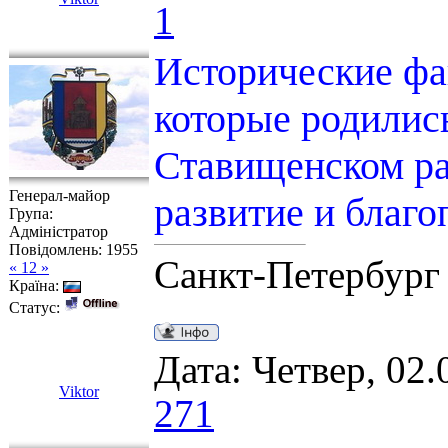
1
Исторические фа
которые родилис
Ставищенском ра
Генерал-майор
развитие и благо
Група:
Адміністратор
Повідомлень:
1955
Санкт-Петербург
« 12 »
Країна:
Статус:
Дата: Четвер, 02.
Viktor
271