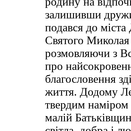
родину на відпоч
залишивши дружин
подався до міста
Святого Миколая
розмовляючи з В
про найсокровенн
благословення зд
життя. Додому Л
твердим наміром 
малій Батьківщині
світла, добра і л