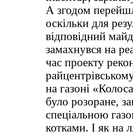
А згодом перейшл
оскільки для рез
відповідний май
замахнувся на ре
час проекту реко
райцентрівському
на газоні «Колоса
було розоране, за
спеціальною газ
котками. І як на