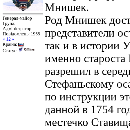
Мнишек.
Род Мнишек дост
Генерал-майор
Група:
Адміністратор
представители ос
Повідомлень:
1955
« 12 »
так и в истории 
Країна:
Статус:
именно староста 
разрешил в серед
Стефаньскому ос
по инструкции эт
данной в 1754 год
местечко Ставищ