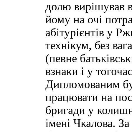
долю вирішував в
йому на очі потр
абітурієнтів у Р
технікум, без ваг
(певне батьківсь
взнаки і у тогоч
Дипломованим бу
працювати на пос
бригади у колиш
імені Чкалова. За