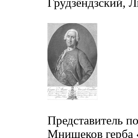
Грудзёндзский, 
Представитель по
Мнишеков герба