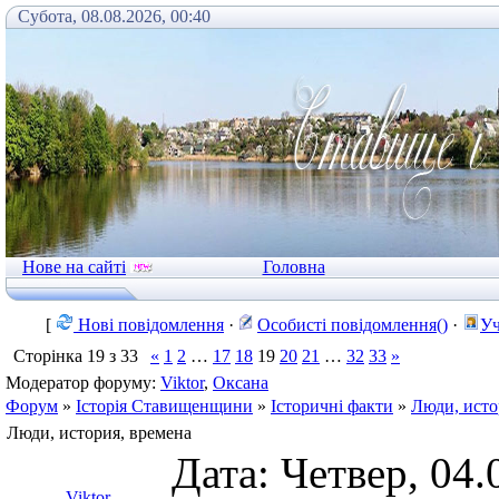
Субота, 08.08.2026, 00:40
Нове на сайті
Головна
[
Нові повідомлення
·
Особисті повідомлення()
·
Уч
Сторінка
19
з
33
«
1
2
…
17
18
19
20
21
…
32
33
»
Модератор форуму:
Viktor
,
Оксана
Форум
»
Історія Ставищенщини
»
Історичні факти
»
Люди, исто
Люди, история, времена
Дата: Четвер, 04.
Viktor