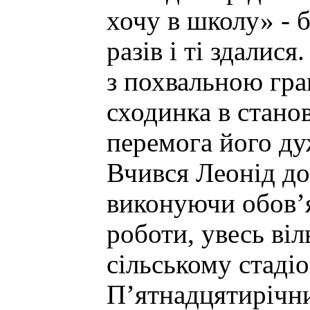
хочу в школу» - 
разів і ті здалис
з похвальною гра
сходинка в стано
перемога його ду
Вчився Леонід доб
виконуючи обов’
роботи, увесь ві
сільському стадіо
П’ятнадцятирічн