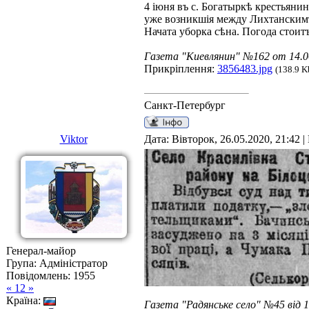
4 іюня въ с. Богатыркѣ крестьяни
уже возникшія между Лихтанскимъ 
Начата уборка сѣна. Погода стои
Газета "Киевлянин" №162 от 14.0
Прикріплення:
3856483.jpg
(138.9 K
Санкт-Петербург
Viktor
Дата: Вівторок, 26.05.2020, 21:42 
Генерал-майор
Група: Адміністратор
Повідомлень:
1955
« 12 »
Країна:
Газета "Радянське село" №45 від 1