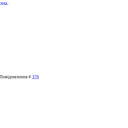
она.
| Повідомлення #
376