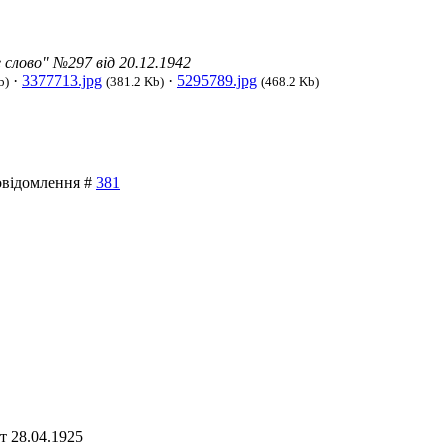
 слово" №297 від 20.12.1942
·
3377713.jpg
·
5295789.jpg
b)
(381.2 Kb)
(468.2 Kb)
Повідомлення #
381
т 28.04.1925