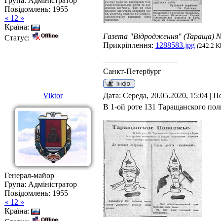
Група: Адміністратор
Повідомлень:
1955
« 12 »
Країна:
Газета "Відродження" (Тараща) №1
Статус:
Прикріплення:
1288583.jpg
(242.2 K
Санкт-Петербург
Viktor
Дата: Середа, 20.05.2020, 15:04 | 
В 1-ой роте 131 Таращанского пол
Генерал-майор
Група: Адміністратор
Повідомлень:
1955
« 12 »
Країна: