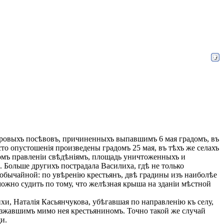
яровыхъ посѣвовъ, причиненныхъ выпавшимъ 6 мая градомъ, въ
то опустошенія произведены градомъ 25 мая, въ тѣхъ же селахъ
омъ правленіи свѣдѣніямъ, площадь уничтоженныхъ и
. Больше другихъ пострадала Василиха, гдѣ не только
обычайной: по увѣренію крестьянъ, двѣ градины изъ наиболѣе
ожно судить по тому, что желѣзная крыша на зданіи мѣстной
ихи, Наталія Касьянчукова, убѣгавшая по направленію къ селу,
оѣзжавшимъ мимо нея крестьяниномъ. Точно такой же случай
и.