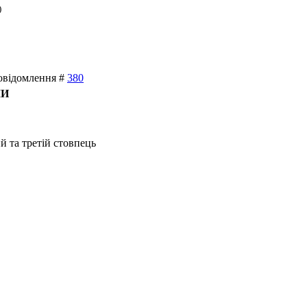
)
Повідомлення #
380
МИ
й та третій стовпець