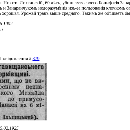
нъ Никита Лихтанскій, 60 лѣтъ, убилъ зятя своего Бонифатія Зан
и Занараичукомъ недоразумѣнія изъ-за пользованія клочкомъ ог
тъ хорошая. Урожай травъ выше средняго. Такимъ же обѣщаетъ б
6.1902
b)
| Повідомлення #
379
5.02.1925