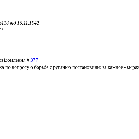
18 від 15.11.1942
b)
Повідомлення #
377
ка по вопросу о борьбе с руганью постановили: за каждое «выр