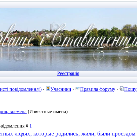
Реєстрація
исті повідомлення()
·
Учасники
·
Правила форуму
·
Пошу
рия, времена
(Известные имена)
Повідомлення #
1
стных людях, которые родились, жили, были проездом 