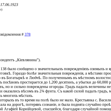
17.06.1923
b)
 Повідомлення #
378
ондентъ „Кіевлянина”).
 138 было сообщено о значительныхъ поврежденіяхъ озимыхъ и 
овкѣ. Гораздо болѣе значительныя поврежденія, а мѣстами прос
о въ Богатыркѣ и Любчѣ. По полученнымъ въ мѣстномъ волостн
посѣвовъ простирается до 1,200 десятинъ, а убытки до 60,000 р
въ, но и сильно повреждены огороды. Градъ падалъ величины не
оказались вѣсомъ въ 2¾ фунта. Съ какой силой падалъ градъ, м
ь многихъ мѣстахъ.
оторыхъ въ то время на полѣ было не мало. Крестьянка с. Васил
пала на дорогѣ, потерявъ сознаніе, и была поднята случайно пр
ой Агафіей Корнійцевой, спасшейся, благодаря случайной помощ