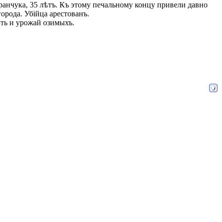
аранчука, 35 лѣтъ. Къ этому печальному концу привели давно
орода. Убійца арестованъ.
ыть и урожай озимыхъ.