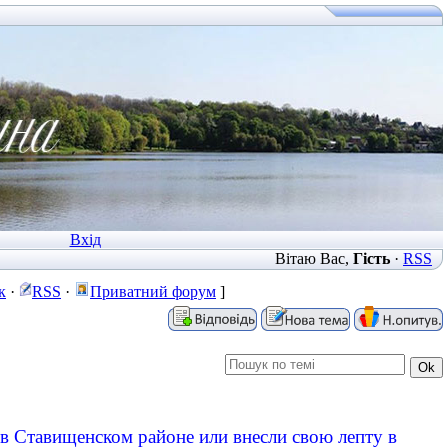
Вхід
Вітаю Вас
,
Гість
·
RSS
к
·
RSS
·
Приватний форум
]
в Ставищенском районе или внесли свою лепту в