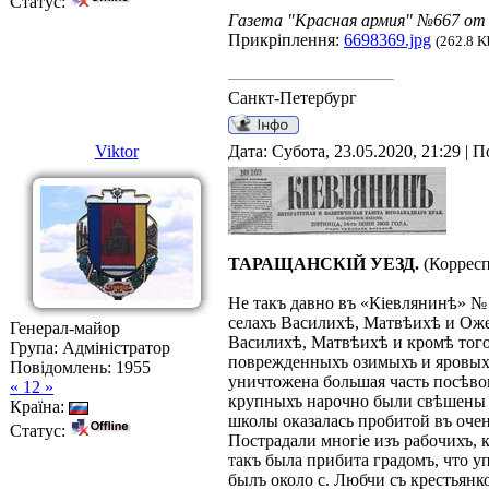
Статус:
Газета "Красная армия" №667 от 
Прикріплення:
6698369.jpg
(262.8 K
Санкт-Петербург
Viktor
Дата: Субота, 23.05.2020, 21:29 |
ТАРАЩАНСКІЙ УЕЗД.
(Корресп
Не такъ давно въ «Кіевлянинѣ» №
селахъ Василихѣ, Матвѣихѣ и Ожег
Генерал-майор
Василихѣ, Матвѣихѣ и кромѣ тог
Група: Адміністратор
поврежденныхъ озимыхъ и яровыхъ 
Повідомлень:
1955
уничтожена большая часть посѣво
« 12 »
крупныхъ нарочно были свѣшены и 
Країна:
школы оказалась пробитой въ очен
Статус:
Пострадали многіе изъ рабочихъ, к
такъ была прибита градомъ, что у
былъ около с. Любчи съ крестьянк