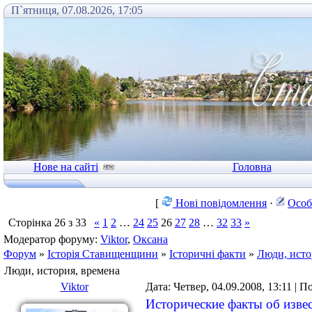
П`ятниця, 07.08.2026, 17:05
Нове на сайті
Головна
[
Нові повідомлення
·
Особ
Сторінка
26
з
33
«
1
2
…
24
25
26
27
28
…
32
33
»
Модератор форуму:
Viktor
,
Оксана
Форум
»
Історія Ставищенщини
»
Історичні факти
»
Люди, исто
Люди, история, времена
Viktor
Дата: Четвер, 04.09.2008, 13:11 | 
Исторические факты об изве