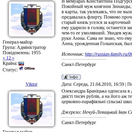
В мемуарах Константина Подгурск
Покойный муж княгини Зинаиды, к
в карты, так увлекаясь, что не вы
предавалась флирту. Помимо проч
старый князь уселся за карточный
ему ударило в голову, останется з
чем-то ее умолявший. Увидев мужа,
руки Анны. Сама не знаю, что ему
Генерал-майор
Анна, урожденная Голынская, была
Група: Адміністратор
Повідомлень:
1955
Источник:
http://russian-family.ru/0
« 12 »
Країна:
Санкт-Петербург
Статус:
Viktor
Дата: Середа, 21.04.2010, 16:59 | 
Олександра Браніцька одписала в д
двісті тисяч рублів, а на його аж 
церковно-парафіяльні сільські шко
Джерело: Нечуй-Левицький Іван С
Санкт-Петербург
Генерал-майор