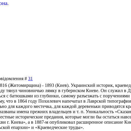
она.
Повідомлення #
31
1816 (Житомирщина) - 1893 (Киев). Украинский историк, краевед
ду тянул чиновничью лямку в губернском Киеве. Он служил в 
ься с батюшками из глубинки, самому разъезжать с поручениями п
му, что в 1864 году Похилевич напечатал в Лаврской типографи
ьно для каждого местечка, для каждой деревеньки приводятся к
названы имена прежних владельцев и т. п. Уникальность «Сказан
естные исторические предания, которые могли бы остаться навс
ви г. Киева», а в 1887-м опубликовал расширенное описание Ки
ской епархии» и «Краеведческие труды».