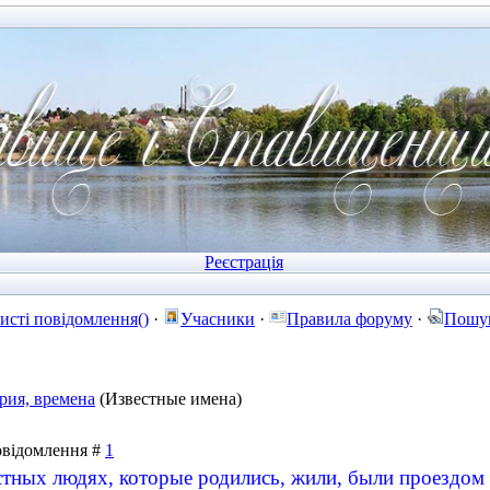
Реєстрація
исті повідомлення()
·
Учасники
·
Правила форуму
·
Пошу
рия, времена
(Известные имена)
Повідомлення #
1
стных людях, которые родились, жили, были проездом 