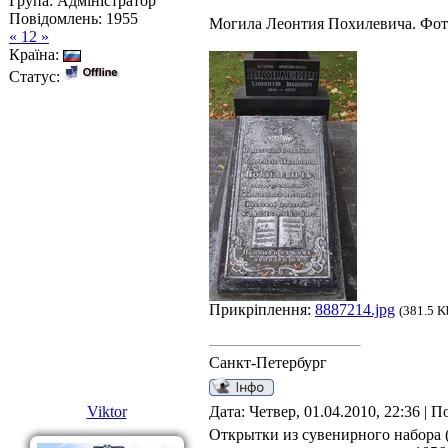
Група: Адміністратор
Повідомлень:
1955
Могила Леонтия Похилевича. Фот
« 12 »
Країна:
Статус:
Прикріплення:
8887214.jpg
(381.5 K
Санкт-Петербург
Viktor
Дата: Четвер, 01.04.2010, 22:36 | 
Открытки из сувенирного набора 