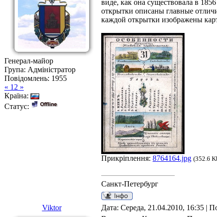
виде, как она существовала в 185
открытки описаны главные отличи
каждой открытки изображены карт
Генерал-майор
Група: Адміністратор
Повідомлень:
1955
« 12 »
Країна:
Статус:
Прикріплення:
8764164.jpg
(352.6 K
Санкт-Петербург
Viktor
Дата: Середа, 21.04.2010, 16:35 | 