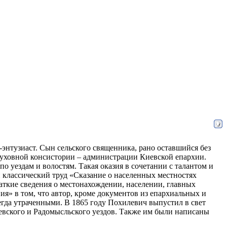
-энтузиаст. Сын сельского священника, рано оставшийся без
Духовной консистории – администрации Киевской епархии.
о уездам и волостям. Такая оказия в сочетании с талантом и
и классический труд «Сказание о населенных местностях
раткие сведения о местонахождении, населении, главных
ия» в том, что автор, кроме документов из епархиальных и
егда утраченными. В 1865 году Похилевич выпустил в свет
евского и Радомысльского уездов. Также им были написаны