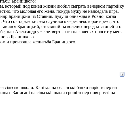
итьбы Браницкого:
, который под конец жизни любил сыграть вечерком партейку
вестно, что молодая его жена, покуда мужу не надоедала игра,
андр Браницкий из Ставищ. Будучи однажды в Ровно, когда
 Что со старым князем случилось через некоторое время, что
едставился Браницкий, стоявший на коленях перед княгиней и о
ебе, пан Александр уже четверть часа на коленях просит у меня
нного Браницкого.
азом и произошла женитьба Браницкого.
а сільські школи. Капітал на селянські банки наріс тепер на
авишах. Записані на сільські школи гроші тепер повернуті на