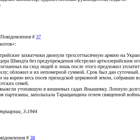
)
 | Повідомлення #
37
иотов»:
встрийские захватчики двинули трехсоттысячную армию на Укр
ера Шмидта без предупреждения обстрелял артиллерийским огне
согнанных на сход людей и лишь после этого предложил уплатит
лу; обложил и их непомерной суммой. Срок был дан суточный.
 на корню весь посев приходской церковной земли, собравши все
отских семей.
 выжгли утопавшую в вишневых садах Янышевку. Лопнуло долго
ов партизаны, заполыхала Таращанщина огнем священной войны 
триархии, 3-1944
Повідомлення #
38