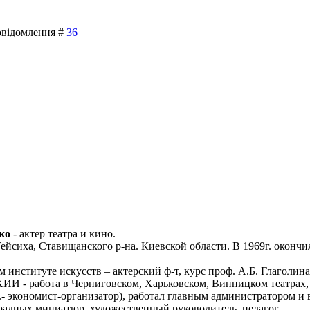
Повідомлення #
36
ко
- актер театра и кино.
. Гейсиха, Ставищанского р-на. Киевской области. В 1969г. окон
ом институте искусств – актерский ф-т, курс проф. А.Б. Глаголина
И - работа в Черниговском, Харьковском, Винницком театрах, а 
.- экономист-организатор), работал главным администратором 
традных миниатюр, художественный руководитель, педагог.