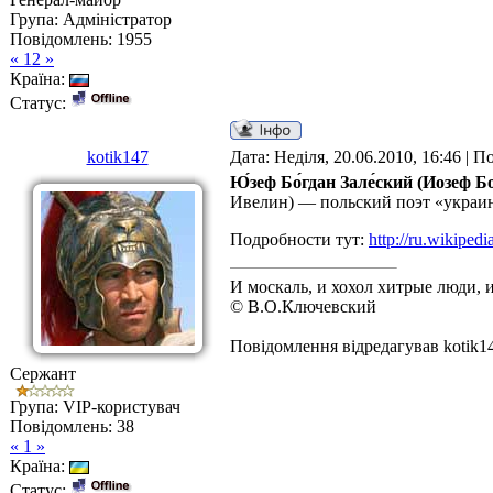
Група: Адміністратор
Повідомлень:
1955
« 12 »
Країна:
Статус:
kotik147
Дата: Неділя, 20.06.2010, 16:46 | 
Ю́зеф Бо́гдан Зале́ский (Иозеф Б
Ивелин) — польский поэт «украи
Подробности тут:
http://ru.wikipe
И москаль, и хохол хитрые люди, 
© В.О.Ключевский
Повідомлення відредагував
kotik1
Сержант
Група: VIP-користувач
Повідомлень:
38
« 1 »
Країна:
Статус: