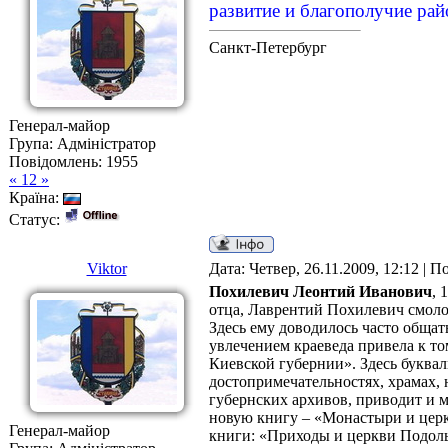
развитие и благополучие рай
Санкт-Петербург
Генерал-майор
Група: Адміністратор
Повідомлень:
1955
« 12 »
Країна:
Статус:
Viktor
Дата: Четвер, 26.11.2009, 12:12 | 
Похилевич Леонтий Иванович
, 
отца, Лаврентий Похилевич смоло
Здесь ему доводилось часто общат
увлечением краеведа привела к то
Киевской губернии». Здесь буквал
достопримечательностях, храмах, 
губернских архивов, приводит и м
новую книгу – «Монастыри и церк
Генерал-майор
книги: «Приходы и церкви Подоль