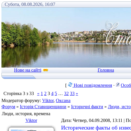
Субота, 08.08.2026, 16:07
Нове на сайті
Головна
[
Нові повідомлення
·
Особ
Сторінка
3
з
33
«
1
2
3
4
5
…
32
33
»
Модератор форуму:
Viktor
,
Оксана
Форум
»
Історія Ставищенщини
»
Історичні факти
»
Люди, исто
Люди, история, времена
Viktor
Дата: Четвер, 04.09.2008, 13:11 | 
Исторические факты об изве