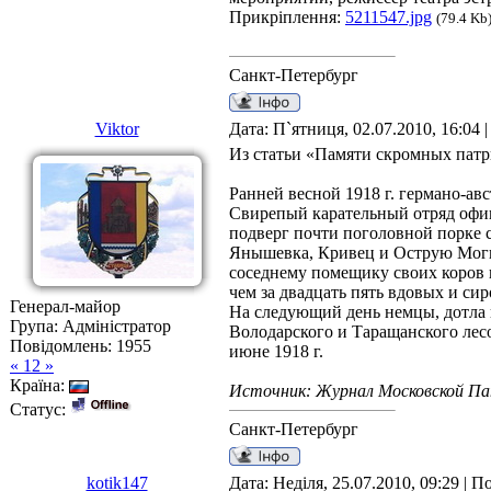
Прикріплення:
5211547.jpg
(79.4 Kb
Санкт-Петербург
Viktor
Дата: П`ятниця, 02.07.2010, 16:04
Из статьи «Памяти скромных патр
Ранней весной 1918 г. германо-а
Свирепый карательный отряд офиц
подверг почти поголовной порке 
Янышевка, Кривец и Острую Моги
соседнему помещику своих коров и
чем за двадцать пять вдовых и сир
Генерал-майор
На следующий день немцы, дотла
Група: Адміністратор
Володарского и Таращанского лес
Повідомлень:
1955
июне 1918 г.
« 12 »
Країна:
Источник: Журнал Московской Па
Статус:
Санкт-Петербург
kotik147
Дата: Неділя, 25.07.2010, 09:29 | 