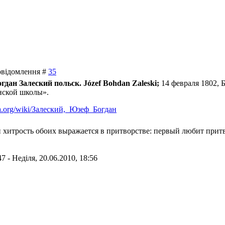
Повідомлення #
35
огдан Залеский польск. Józef Bohdan Zaleski;
14 февраля 1802, 
нской школы».
dia.org/wiki/Залеский,_Юзеф_Богдан
и хитрость обоих выражается в притворстве: первый любит прит
47
-
Неділя, 20.06.2010, 18:56