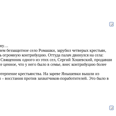
аину…
м беззащитное село Ромашки, зарубил четверых крестьян,
ь огромную контрибуцию. Оттуда палач двинулся на села:
 Священник одного из этих сел, Сергий Хошевский, продавши
 ценное, что у него было в семье, внес контрибуцию более
терпение крестьянства. На зареве Янышевки вышли из
– восстания против захватчиков-поработителей. Это было в