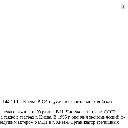
чил 144 СШ г. Киева. В СА служил в строительных войсках
, педагоги - н. арт. Украины В.Н. Чистякова и н. арт. СССР
также в театрах г. Киева. В 1995 г. окончил экономический ф-
и ведущим актером УМДТ в г. Киеве. Организатор зрелищных