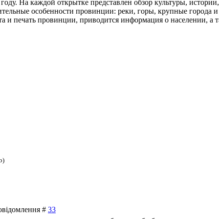
6 году. На каждой открытке представлен обзор культуры, истори
тельные особенности провинции: реки, горы, крупные города 
а и печать провинции, приводится информация о населении, а 
b)
Повідомлення #
33