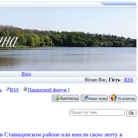
Вхід
Вітаю Вас
,
Гість
·
RSS
к
·
RSS
·
Приватний форум
]
в Ставищенском районе или внесли свою лепту в