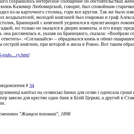
ого сохранилось интересное сообщение об обстоятельствах жен
нязь Казимир Любомирский, говорят, был спокойным старичком
ходил из-за карточного столика, гори все кругом. Так же было из
их воздыхателей, молодой княгиней был очарован и граф Алекс
 столик, Браницкий с княгиней уединился в прилегающих покоях.
агадкой, но только он оказался в дверях комнаты, и его взору пр
 она рассмеялась и, указав на Браницкого, сказала: «Вообрази с
 ответить». «Соглашайся» – обрадовался князь и обнял ошараше
 сестрой княгини, при которой и жила в Ровно. Вот таким обр
6-rodo....ry.html
Повідомлення #
34
уховниці капітал на селянські банки для селян і одписала гроші н
тепер завели для крестян один банк в Білій Церкві, а другий в Ст
ли.
еменович "Живцем поховані", 1898