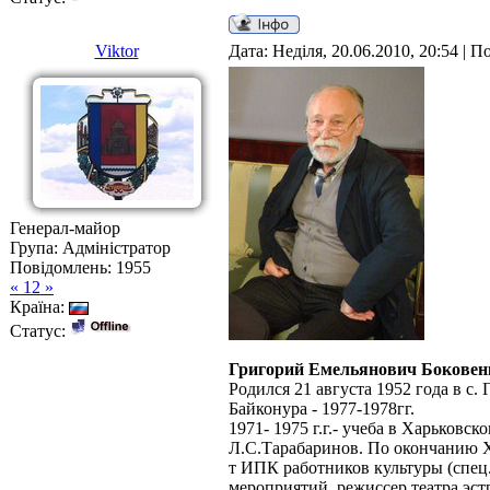
Viktor
Дата: Неділя, 20.06.2010, 20:54 | 
Генерал-майор
Група: Адміністратор
Повідомлень:
1955
« 12 »
Країна:
Статус:
Григорий Емельянович Боковен
Родился 21 августа 1952 года в с
Байконура - 1977-1978гг.
1971- 1975 г.г.- учеба в Харьковск
Л.С.Тарабаринов. По окончанию ХИ
т ИПК работников культуры (спец
мероприятий, режиссер театра эс