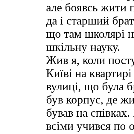
але боявсь жити
да і старший брат
що там школярі н
шкільну науку.
Жив я, коли пост
Київі на квартирі
вулиці, що була 
був корпус, де жи
бував на співках.
всіми учився по о