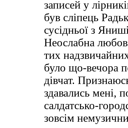
записей у лірник
був сліпець Радьк
сусідньої з Яниш
Неослабна любов 
тих надзвичайних
було що-вечора п
дівчат. Признаюсь
здавались мені, 
салдатсько-городс
зовсім немузичн