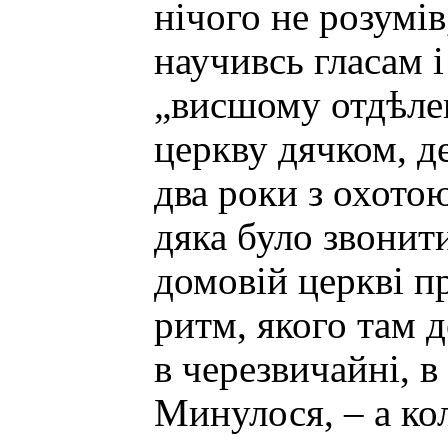
нічого не розумів
научивсь гласам 
„висшому отдѣлен
церкву дячком, де
два роки з охото
дяка було звонити
домовій церкві пр
ритм, якого там 
в черезвичайні, в
Минулося, – а ко