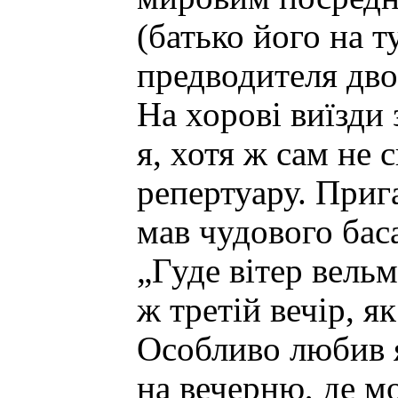
(батько його на 
предводителя дво
На хорові виїзди
я, хотя ж сам не 
репертуару. Приг
мав чудового баса
„Гуде вітер вельми
ж третій вечір, я
Особливо любив я
на вечерню, де м