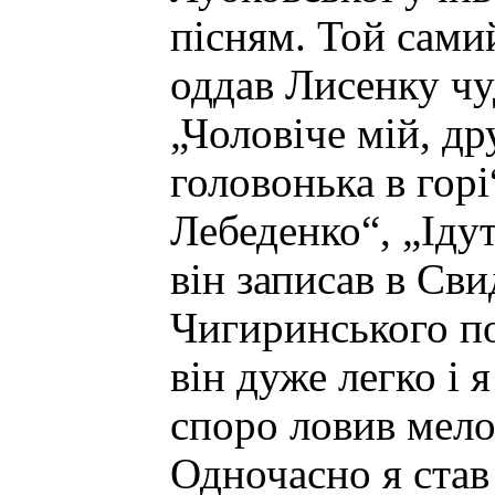
пісням. Той сами
оддав Лисенку чу
„Чоловіче мій, д
головонька в горі
Лебеденко“, „Ідут
він записав в Сви
Чигиринського по
він дуже легко і 
споро ловив мело
Одночасно я став