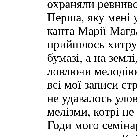
охраняли ревниво
Перша, яку мені у
канта Марії Магда
прийшлось хитрув
бумазі, а на зем
ловлючи мелодію
всі мої записи с
не удавалось уло
мелізми, котрі не 
Годи мого семіна