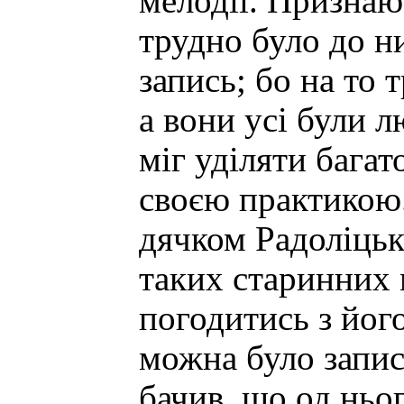
мелодії. Признаюс
трудно було до н
запись; бо на то 
а вони усі були л
міг уділяти багат
своєю практикою.
дячком Радоліцьк
таких старинних 
погодитись з йо
можна було записа
бачив, що од ньо