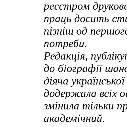
реєстром друкова
праць досить сти
пізніш од першог
потреби.
Редакція, публіку
до біографії шано
діяча української
додержала всіх о
змінила тільки п
академічний.