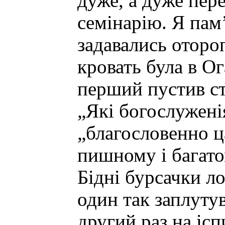
дуже, а дуже пер
семінарію. Я пам
задавались оторо
кровать була в Ог
перший пустив ст
„Які богослужені
„благословенно ц
пишному і багато
Бідні бурсачки ло
один так заплуту
другий раз на ісп