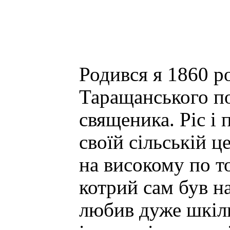
Родився я 1860 ро
Таращанського пов
священика. Ріс і 
своїй сільській ц
на високому по т
котрий сам був н
любив дуже шкіль