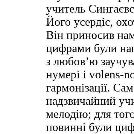
учитель Сингаєвс
Його усердіє, охо
Він приносив нам 
цифрами були напи
з любов’ю заучува
нумері і volens-
гармонізації. Са
надзвичайний учи
мелодію; для того
повинні були циф