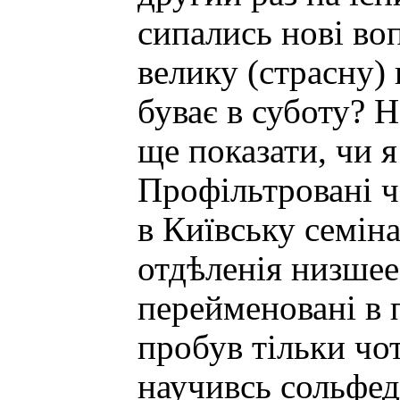
сипались нові воп
велику (страсну)
буває в суботу? 
ще показати, чи я
Профільтровані ч
в Київську семіна
отдѣленія низшее
перейменовані в п
пробув тільки чот
научивсь сольфед