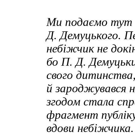
Ми подаємо тут д
Д. Демуцького. 
небіжчик не докін
бо П. Д. Демуцьк
свого дитинства,
й зароджувався н
згодом стала сп
фрагмент публіку
вдови небіжчика.