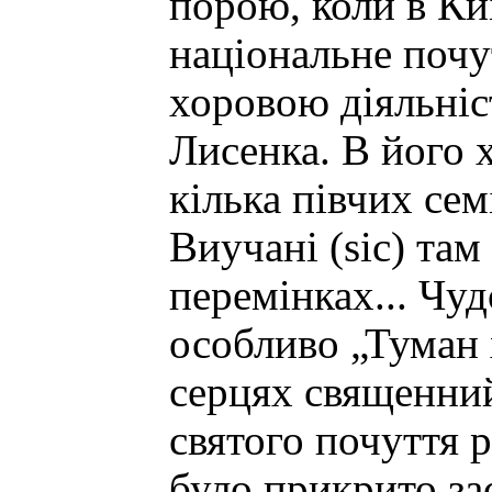
порою, коли в Ки
національне почут
хоровою діяльні
Лисенка. В його 
кілька півчих се
Виучані (sic) там
перемінках... Чуд
особливо „Туман 
серцях священний
святого почуття р
було прикрито за