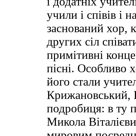
і додатніх учител
учили і співів і н
заснований хор, к
других сіл співат
примітивні концер
пісні. Особливо х
його стали учител
Крижановський, 
подробиця: в ту 
Микола Віталієви
мировим посредн