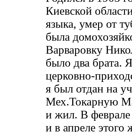
Киевской области
языка, умер от ту
была домохозяйко
Варваровку Никол
было два брата. Я
церковно-приходс
я был отдан на у
Мех.Токарную Ма
и жил. В феврале
и в апреле этого 