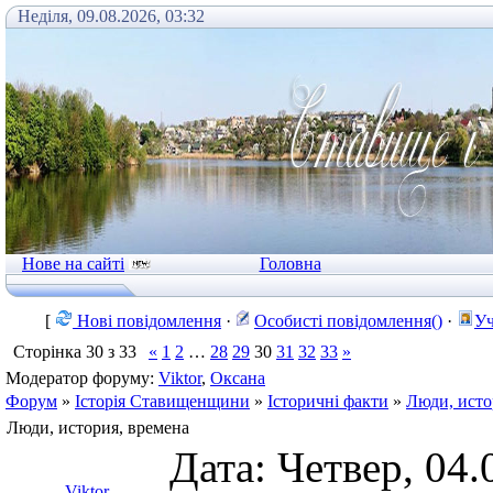
Неділя, 09.08.2026, 03:32
Нове на сайті
Головна
[
Нові повідомлення
·
Особисті повідомлення()
·
Уч
Сторінка
30
з
33
«
1
2
…
28
29
30
31
32
33
»
Модератор форуму:
Viktor
,
Оксана
Форум
»
Історія Ставищенщини
»
Історичні факти
»
Люди, исто
Люди, история, времена
Дата: Четвер, 04.
Viktor