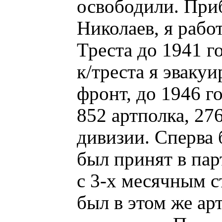
освободили. Приб
Николаев, я раб
Треста до 1941 го
к/треста я эваку
фронт, до 1946 г
852 артполка, 27
дивизии. Сперва 
был принят в пар
с 3-х месячным с
был в этом же ар