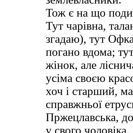
Тож є на що поди
Тут чарівна, тала
згадаю), тут Офка
погано вдома; ту
жінок, але лісни
усіма своєю крас
хоч і старший, м
справжньої етрус
Пржецлавська, до
у свого чоловіка.