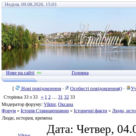
Неділя, 09.08.2026, 15:03
Нове на сайті
Головна
[
Нові повідомлення
·
Особисті повідомлення()
·
Уч
Сторінка
33
з
33
«
1
2
…
31
32
33
Модератор форуму:
Viktor
,
Оксана
Форум
»
Історія Ставищенщини
»
Історичні факти
»
Люди, исто
Люди, история, времена
Дата: Четвер, 04.
Viktor