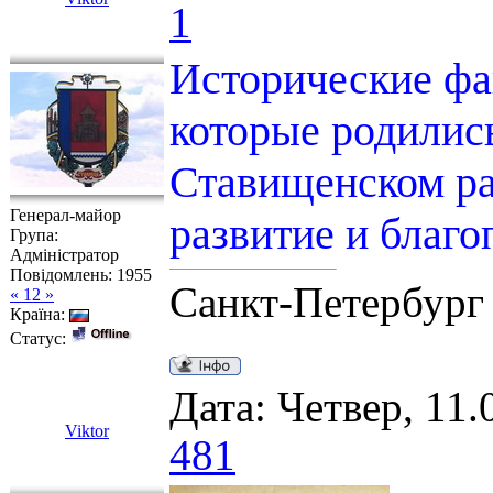
1
Исторические фа
которые родилис
Ставищенском ра
Генерал-майор
развитие и благо
Група:
Адміністратор
Повідомлень:
1955
Санкт-Петербург
« 12 »
Країна:
Статус:
Дата: Четвер, 11.
Viktor
481