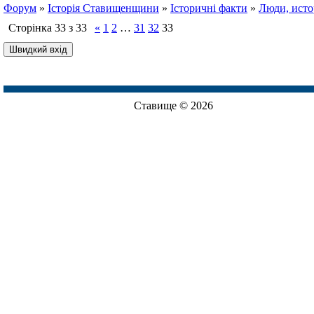
Форум
»
Історія Ставищенщини
»
Історичні факти
»
Люди, исто
Сторінка
33
з
33
«
1
2
…
31
32
33
Ставище © 2026