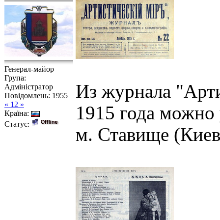
Генерал-майор
Група:
Из журнала "Арти
Адміністратор
Повідомлень:
1955
« 12 »
1915 года можно 
Країна:
Статус:
м. Ставище (Киев