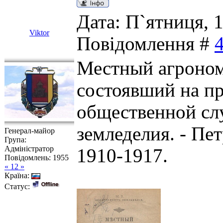
Дата: П`ятниця, 1
Viktor
Повідомлення #
Местный агроном
состоявший на п
общественной слу
земледелия. - Пе
Генерал-майор
Група:
Адміністратор
1910-1917.
Повідомлень:
1955
« 12 »
Країна:
Статус: