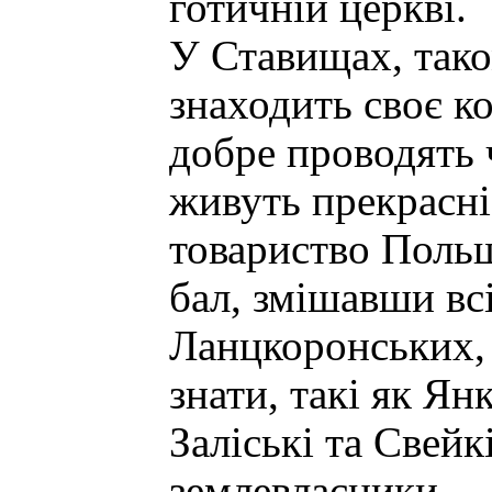
готичній церкві.
У Ставищах, тако
знаходить своє ко
добре проводять ч
живуть прекрасні
товариство Польщ
бал, змішавши всі
Ланцкоронських, 
знати, такі як Ян
Заліські та Свейк
землевласники.