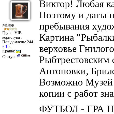
Виктор! Любая ка
Поэтому и даты н
пребывания худо
Майор
Група: VIP-
Картина "Рыбалки
користувач
Повідомлень:
244
верховье Гнилого
« 1 »
Країна:
Статус:
Рыбтрестовским 
Антоновки, Брил
Возможно Музей 
копии с работ зн
ФУТБОЛ - ГРА 