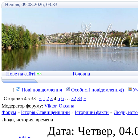
Неділя, 09.08.2026, 09:33
Нове на сайті
Головна
[
Нові повідомлення
·
Особисті повідомлення()
·
Уч
Сторінка
4
з
33
«
1
2
3
4
5
6
…
32
33
»
Модератор форуму:
Viktor
,
Оксана
Форум
»
Історія Ставищенщини
»
Історичні факти
»
Люди, исто
Люди, история, времена
Дата: Четвер, 04.
Viktor