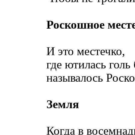
Роскошное мест
И это местечко,
где ютилась голь
называлось Роско
Земля
Когда в восемна