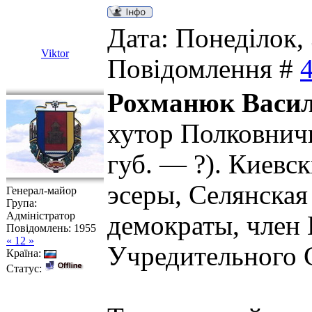
Дата: Понеділок, 
Viktor
Повідомлення #
Рохманюк Васил
хутор Полковнич
губ. — ?). Киевс
эсеры, Селянская
Генерал-майор
Група:
Адміністратор
демократы, член
Повідомлень:
1955
« 12 »
Учредительного 
Країна:
Статус: