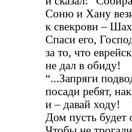
и сказал: “Собира
Соню и Хану вези
к свекрови – Шах
Спаси его, Госпо
за то, что еврей
не дал в обиду!
“...Запряги подво
посади ребят, на
и – давай ходу!
Дом пусть будет
Чтобы не трогали