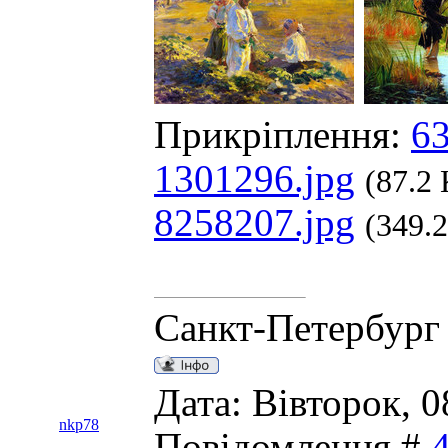
Прикріплення:
63
1301296.jpg
(87.2
8258207.jpg
(349.
Санкт-Петербург
Дата: Вівторок, 0
nkp78
Повідомлення #