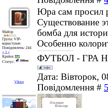
Юра сам просил р
Существование эт
бомба для истор
Майор
Група: VIP-
Особенно колори
користувач
Повідомлень:
244
« 1 »
ФУТБОЛ - ГРА 
Країна:
Статус:
Дата: Вівторок, 0
Viktor
Повідомлення #