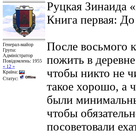
Руцкая Зинаида «
Книга первая: До
После восьмого к
Генерал-майор
Група:
Адміністратор
пожить в деревне
Повідомлень:
1955
« 12 »
чтобы никто не ч
Країна:
Статус:
такое хорошо, а 
были минимальны:
чтобы обязательн
посоветовали еха