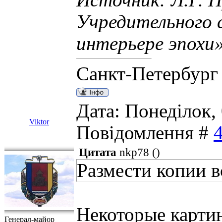
Источник: Л.Г. 
Учредительного 
интерьере эпохи»
Санкт-Петербург
Дата: Понеділок, 
Viktor
Повідомлення #
Цитата
nkp78
(
)
Размести копии в
Некоторые карти
Генерал-майор