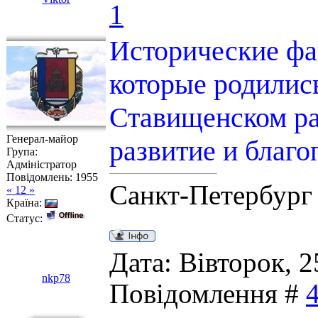
1
Исторические фа
которые родилис
Ставищенском ра
Генерал-майор
развитие и благо
Група:
Адміністратор
Повідомлень:
1955
Санкт-Петербург
« 12 »
Країна:
Статус:
Дата: Вівторок, 2
nkp78
Повідомлення #