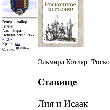
Генерал-майор
Група:
Адміністратор
Повідомлень:
1955
« 12 »
Країна:
Статус:
Эльмира Котляр "Роско
Ставище
Лия и Исаак