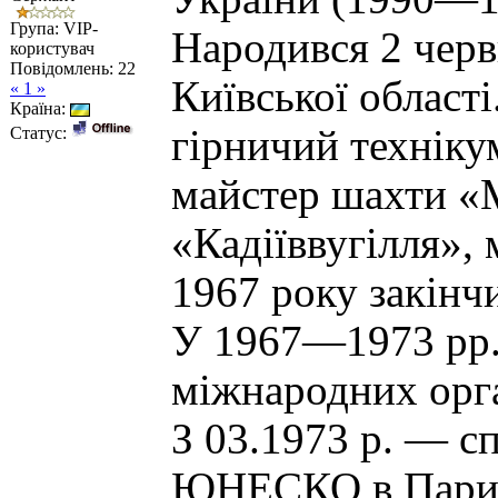
Група: VIP-
Народився 2 черв
користувач
Повідомлень:
22
Київської області
« 1 »
Країна:
гірничий техніку
Статус:
майстер шахти «
«Кадіїввугілля», 
1967 року закінч
У 1967—1973 рр. 
міжнародних орг
З 03.1973 р. — с
ЮНЕСКО в Пари