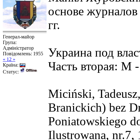
основе журналов 
гг.
Генерал-майор
Група:
Адміністратор
Украина под влас
Повідомлень:
1955
« 12 »
Часть вторая: M -
Країна:
Статус:
Miciński, Tadeusz
Branickich) bez Dn
Poniatowskiego do 
Ilustrowana, nr.7, 