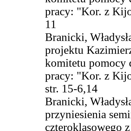
pracy: "Kor. z Kijo
11
Branicki, Władysła
projektu Kazimie
komitetu pomocy d
pracy: "Kor. z Kijo
str. 15-6,14
Branicki, Władysła
przyniesienia se
czteroklasowego z