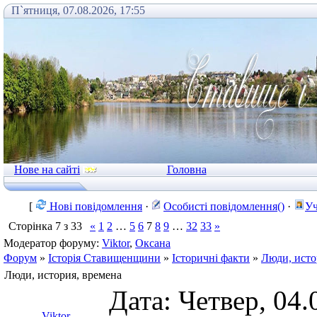
П`ятниця, 07.08.2026, 17:55
Нове на сайті
Головна
[
Нові повідомлення
·
Особисті повідомлення()
·
Уч
Сторінка
7
з
33
«
1
2
…
5
6
7
8
9
…
32
33
»
Модератор форуму:
Viktor
,
Оксана
Форум
»
Історія Ставищенщини
»
Історичні факти
»
Люди, исто
Люди, история, времена
Дата: Четвер, 04.
Viktor