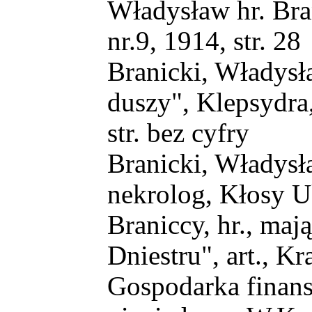
Władysław hr. Bra
nr.9, 1914, str. 28
Branicki, Władysła
duszy", Klepsydra,
str. bez cyfry
Branicki, Władysła
nekrolog, Kłosy Uk
Braniccy, hr., mają
Dniestru", art., Kra
Gospodarka finans