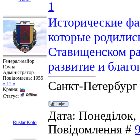
1
Исторические фа
которые родилис
Ставищенском ра
Генерал-майор
развитие и благо
Група:
Адміністратор
Повідомлень:
1955
Санкт-Петербург
« 12 »
Країна:
Статус:
Дата: Понеділок, 
RuslanKolo
Повідомлення #