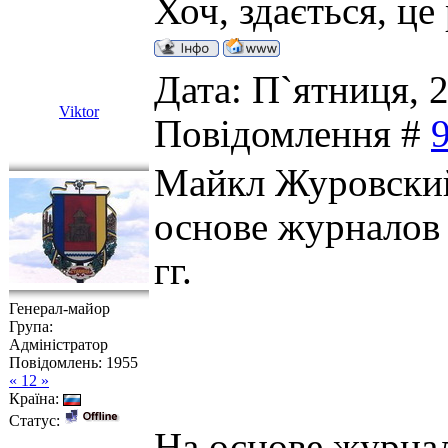
Хоч, здається, ц
Дата: П`ятниця, 2
Viktor
Повідомлення #
Майкл Журовский
основе журналов 
гг.
Генерал-майор
Група:
Адміністратор
Повідомлень:
1955
« 12 »
Країна:
Статус:
На основе журна