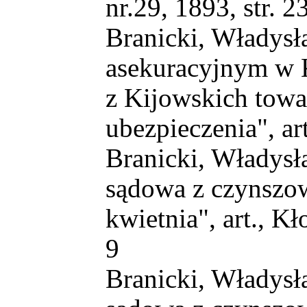
nr.29, 1893, str. 2
Branicki, Władysła
asekuracyjnym w K
z Kijowskich tow
ubezpieczenia", art
Branicki, Władysł
sądowa z czynszow
kwietnia", art., Kł
9
Branicki, Władysł