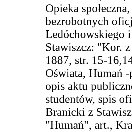
Opieka społeczna,
bezrobotnych oficj
Ledóchowskiego i 
Stawiszcz: "Kor. z 
1887, str. 15-16,1
Oświata, Humań -
opis aktu publicz
studentów, spis o
Branicki z Stawis
"Humań", art., Kraj