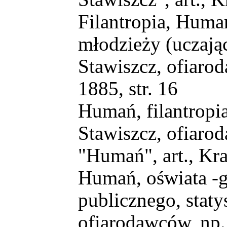
Filantropia, Huma
młodzieży (uczając
Stawiszcz, ofiarod
1885, str. 16
Humań, filantropi
Stawiszcz, ofiaro
"Humań", art., Kraj
Humań, oświata -g
publicznego, stat
ofiarodawców, np. 