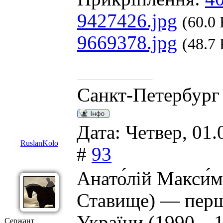
9427426.jpg
(60.0
9669378.jpg
(48.7
Санкт-Петербург
Дата: Четвер, 01.
RuslanKolo
#
93
Анато́лій Макси́м
Ставище) — перш
України (1990—1
Сержант