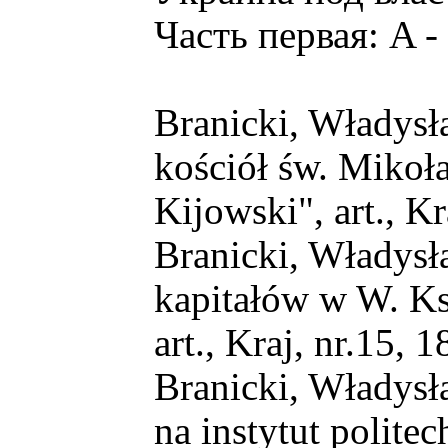
Часть первая: A -
Branicki, Władysła
kościół św. Mikoł
Kijowski", art., Kra
Branicki, Władysła
kapitałów w W. Ks
art., Kraj, nr.15, 1
Branicki, Władysł
na instytut polite