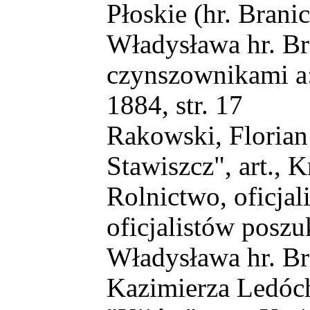
Płoskie (hr. Brani
Władysława hr. Br
czynszownikami a: 
1884, str. 17
Rakowski, Florian 
Stawiszcz", art., K
Rolnictwo, oficjal
oficjalistów poszu
Władysława hr. Br
Kazimierza Ledóch