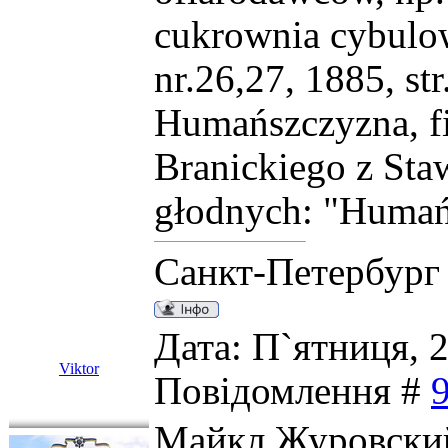
cukrownia cybulow
nr.26,27, 1885, str
Humańszczyzna, fi
Branickiego z Staw
głodnych: "Humań",
Санкт-Петербург
Дата: П`ятниця, 2
Viktor
Повідомлення #
Майкл Журовский