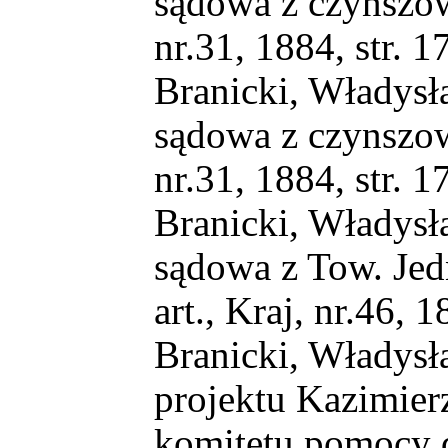
sądowa z czynszow
nr.31, 1884, str. 1
Branicki, Władysł
sądowa z czynszow
nr.31, 1884, str. 1
Branicki, Władysł
sądowa z Tow. Je
art., Kraj, nr.46, 1
Branicki, Władysła
projektu Kazimie
komitetu pomocy d