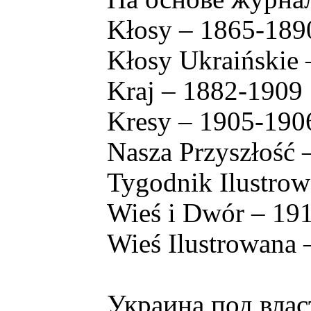
Kłosy – 1865-189
Kłosy Ukraińskie
Kraj – 1882-1909
Kresy – 1905-190
Nasza Przyszłość 
Tygodnik Ilustro
Wieś i Dwór – 19
Wieś Ilustrowana
Украина под влас