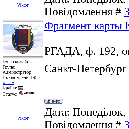
Viktor
Повідомлення #
Фрагмент карты К
РГАДА, ф. 192, оп
Генерал-майор
Санкт-Петербург
Група:
Адміністратор
Повідомлень:
1955
« 12 »
Країна:
Статус:
Дата: Понеділок, 
Viktor
Повідомлення #