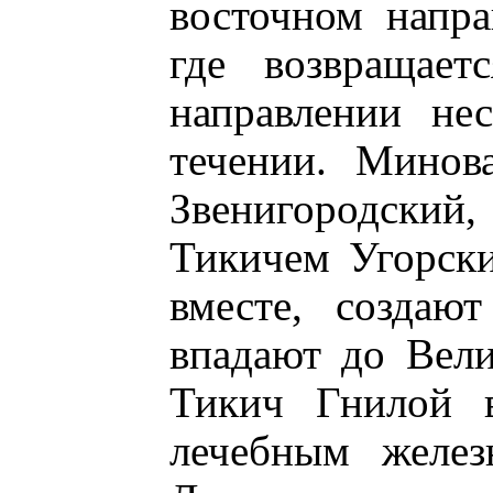
восточном напра
где возвращае
направлении не
течении. Минов
Звенигородский,
Тикичем Угорски
вместе, создаю
впадают до Вели
Тикич Гнилой в
лечебным желез