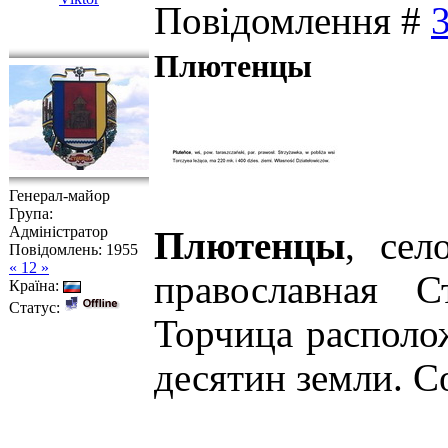
Повідомлення #
Плютенцы
Генерал-майор
Група:
Адміністратор
Плютенцы
, сел
Повідомлень:
1955
« 12 »
православная С
Країна:
Статус:
Торчица располо
десятин земли. С