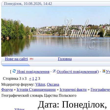
Понеділок, 10.08.2026, 14:42
Нове на сайті
Головна
[
Нові повідомлення
·
Особисті повідомлення()
·
Уч
Сторінка
3
з
3
«
1
2
3
Модератор форуму:
Viktor
,
Оксана
Форум
»
Історія Ставищенщини
»
Історичні факти
»
Географиче
Географический словарь Царства Польского
Дата: Понеділок, 
Viktor