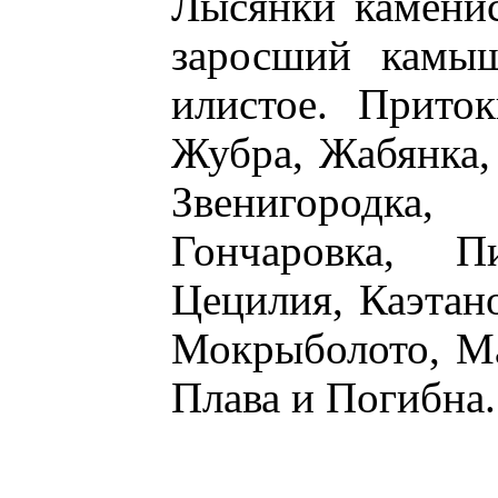
Лысянки каменис
заросший камыш
илистое. Прито
Жубра, Жабянка,
Звенигородка,
Гончаровка, П
Цецилия, Каэтано
Мокрыболото, Ма
Плава и Погибна.