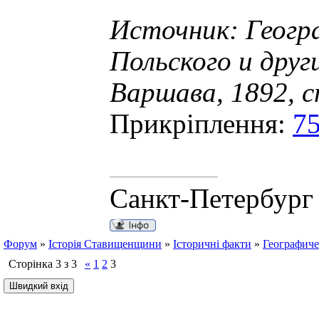
Источник: Геогр
Польского и друг
Варшава, 1892, с
Прикріплення:
7
Санкт-Петербург
Форум
»
Історія Ставищенщини
»
Історичні факти
»
Географиче
Сторінка
3
з
3
«
1
2
3