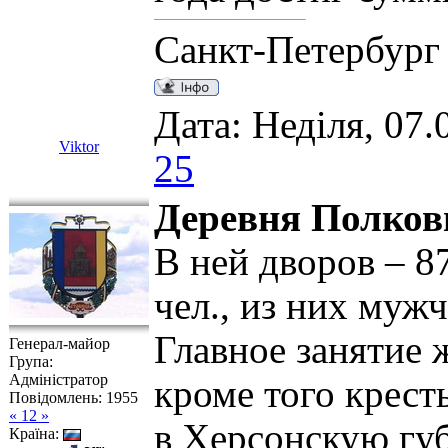
Санкт-Петербург
Дата: Неділя, 07.
Viktor
25
Деревня Полков
В ней дворов – 8
чел., из них муж
Главное занятие 
Генерал-майор
Група:
Адміністратор
кроме того крест
Повідомлень:
1955
« 12 »
в Херсонскую губ
Країна: