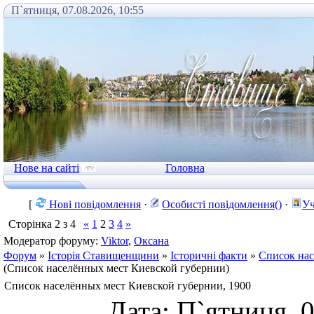
П`ятниця, 07.08.2026, 10:55
Нове на сайті
Головна
[
Нові повідомлення
·
Особисті повідомлення()
·
Уч
Сторінка
2
з
4
«
1
2
3
4
»
Модератор форуму:
Viktor
,
Оксана
Форум
»
Історія Ставищенщини
»
Історичні факти
»
Список нас
(Список населённых мест Киевской губернии)
Список населённых мест Киевской губернии, 1900
Дата: П`ятниця, 0