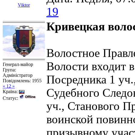
Viktor
19
Кривецкая воло
Волостное Правле
Волости входит 
Генерал-майор
Група:
Адміністратор
Посредника 1 уч.
Повідомлень:
1955
« 12 »
Судебного Следов
Країна:
Статус:
уч., Станового П
воинской повинно
призывному участ