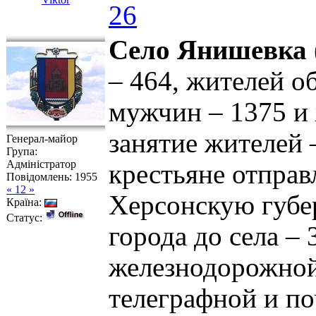
26
Село Янишевка
– 464, жителей об
мужчин – 1375 и
занятие жителей 
Генерал-майор
Група:
Адміністратор
крестьяне отправ
Повідомлень:
1955
« 12 »
Херсонскую губер
Країна:
Статус:
города до села – 
железнодорожной 
телеграфной и поч