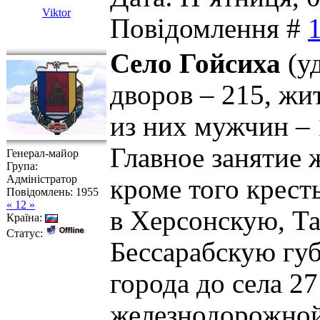
Viktor
Повідомлення #
Село Гойсиха
(уд
дворов – 215, жит
из них мужчин – 
Главное занятие 
Генерал-майор
Група:
Адміністратор
кроме того крест
Повідомлень:
1955
« 12 »
в Херсонскую, Т
Країна:
Статус:
Бессарабскую губ
города до села 2
железнодорожной