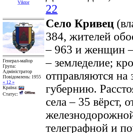
Viktor
22
Село Кривец
(вл
384, жителей обо
– 963 и женщин –
– земледелие; кр
Генерал-майор
Група:
Адміністратор
отправляются на 
Повідомлень:
1955
« 12 »
губернию. Рассто
Країна:
Статус:
села – 35 вёрст, 
железнодорожной 
телеграфной и поч