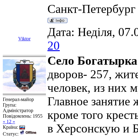
Санкт-Петербург
Дата: Неділя, 07.
Viktor
20
Село Богатырка
дворов- 257, жит
человек, из них 
Главное занятие 
Генерал-майор
Група:
Адміністратор
кроме того крест
Повідомлень:
1955
« 12 »
в Херсонскую и 
Країна:
Статус: