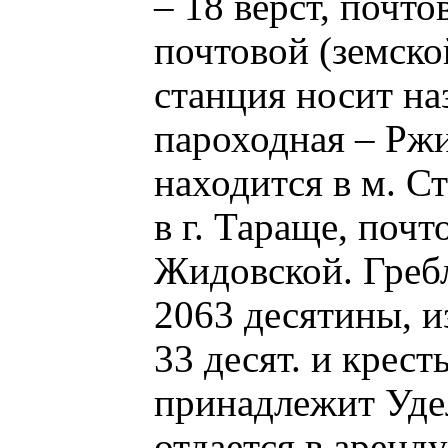
– 18 вёрст, почто
почтовой (земско
станция носит на
пароходная – Рж
находится в м. Ст
в г. Тараще, почто
Жидовской. Гребл
2063 десятины, и
33 десят. и крест
принадлежит Уде
отдается в аренд