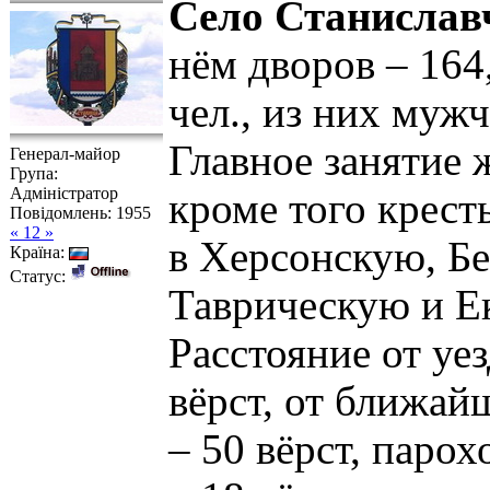
Село Станислав
нём дворов – 164
чел., из них муж
Главное занятие 
Генерал-майор
Група:
Адміністратор
кроме того крест
Повідомлень:
1955
« 12 »
в Херсонскую, Б
Країна:
Статус:
Таврическую и Е
Расстояние от уез
вёрст, от ближа
– 50 вёрст, парох