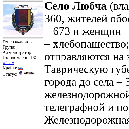
Село Любча
(вла
360, жителей обо
– 673 и женщин –
– хлебопашество;
Генерал-майор
Група:
Адміністратор
отправляются на 
Повідомлень:
1955
« 12 »
Таврическую губе
Країна:
Статус:
города до села – 
железнодорожной 
телеграфной и поч
Железнодорожная