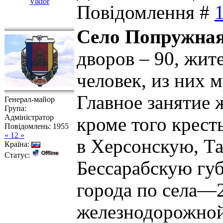
Viktor
Повідомлення #
Село Попружна
дворов – 90, жит
человек, из них 
Главное занятие 
Генерал-майор
Група:
Адміністратор
кроме того крест
Повідомлень:
1955
« 12 »
в Херсонскую, Т
Країна:
Статус:
Бессарабскую губ
города по села—2
железнодорожной 