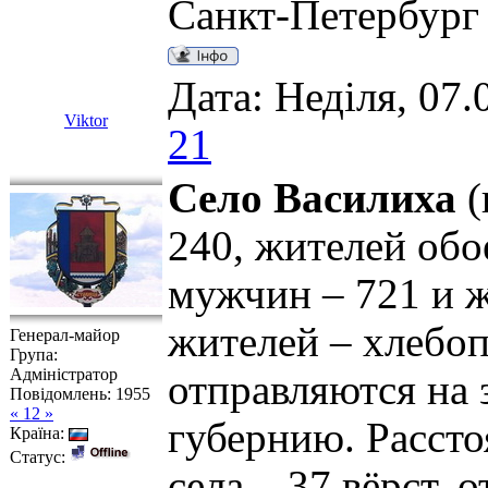
Санкт-Петербург
Дата: Неділя, 07.
Viktor
21
Село Василиха
(
240, жителей обо
мужчин – 721 и ж
жителей – хлебоп
Генерал-майор
Група:
Адміністратор
отправляются на 
Повідомлень:
1955
« 12 »
губернию. Рассто
Країна:
Статус:
села – 37 вёрст, 