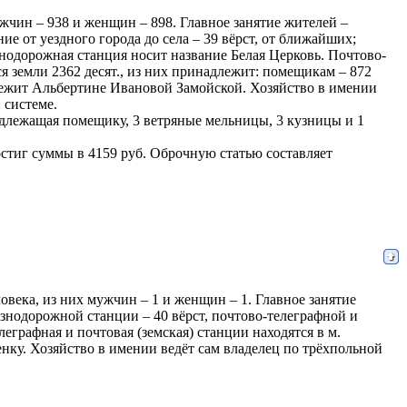
мужчин – 938 и женщин – 898. Главное занятие жителей –
е от уездного города до села – 39 вёрст, от ближайших;
знодорожная станция носит название Белая Церковь. Почтово-
тся земли 2362 десят., из них принадлежит: помещикам – 872
надлежит Альбертине Ивановой Замойской. Хозяйство в имении
 системе.
надлежащая помещику, 3 ветряные мельницы, 3 кузницы и 1
остиг суммы в 4159 руб. Оброчную статью составляет
еловека, из них мужчин – 1 и женщин – 1. Главное занятие
езнодорожной станции – 40 вёрст, почтово-телеграфной и
еграфная и почтовая (земская) станции находятся в м.
нку. Хозяйство в имении ведёт сам владелец по трёхпольной