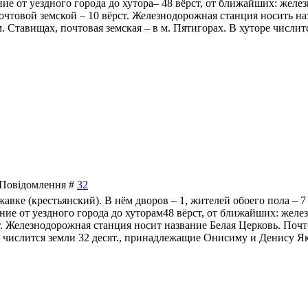
ие от уездного города до хутора– 48 вёрст, от ближайших: желез
почтовой земской – 10 вёрст. Железнодорожная станция носить н
м. Ставищах, почтовая земская – в м. Пятигорах. В хуторе числи
| Повідомлення #
32
ижавке (крестьянский). В нём дворов – 1, жителей обоего пола – 
ние от уездного города до хуторам48 вёрст, от ближайших: желе
ст. Железнодорожная станция носит название Белая Церковь. Поч
ре числится земли 32 десят., принадлежащие Онисиму и Денису 