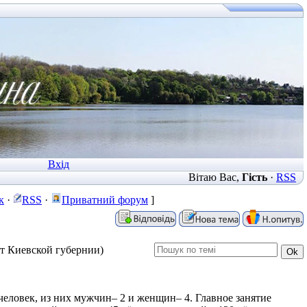
Вхід
Вітаю Вас
,
Гість
·
RSS
к
·
RSS
·
Приватний форум
]
т Киевской губернии)
6 человек, из них мужчин– 2 и женщин– 4. Главное занятие