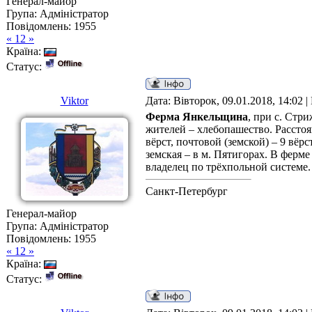
Генерал-майор
Група: Адміністратор
Повідомлень:
1955
« 12 »
Країна:
Статус:
Viktor
Дата: Вівторок, 09.01.2018, 14:02 
Ферма Янкельщина
, при с. Стр
жителей – хлебопашество. Расстоя
вёрст, почтовой (земской) – 9 вё
земская – в м. Пятигорах. В фер
владелец по трёхпольной системе.
Санкт-Петербург
Генерал-майор
Група: Адміністратор
Повідомлень:
1955
« 12 »
Країна:
Статус: