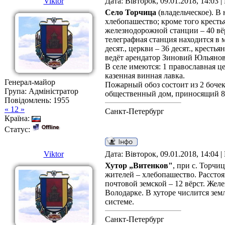
Viktor
Дата: Вівторок, 09.01.2018, 14:03 
Село Торчица
(владельческое). В
хлебопашество; кроме того кресть
железнодорожной станции – 40 вёр
телеграфная станция находится в м
десят., церкви – 36 десят., крес
ведёт арендатор Зиновий Юльянов
В селе имеются: 1 православная ц
казенная винная лавка.
Генерал-майор
Пожарный обоз состоит из 2 бочек
Група: Адміністратор
общественный дом, приносящий 80
Повідомлень:
1955
« 12 »
Санкт-Петербург
Країна:
Статус:
Viktor
Дата: Вівторок, 09.01.2018, 14:04 
Хутор „Витенков"
, при с. Торчи
жителей – хлебопашество. Расстоя
почтовой земской – 12 вёрст. Жел
Володарке. В хуторе числится зем
системе.
Санкт-Петербург