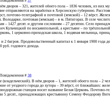
| Повідомлення #
37
 нём дворов – 321, жителей обоего пола – 1836 человек, из них 
яне отправляются на заработки в Херсонскую губернию. Расстояни
ст, почтово-телеграфной и почтовой (земской) – 12 вёрст. Желе
. Володарке, почтовая (земская) – в м. Пятигорах. В селе числи
тьянам – 1427 десят. и другим сословиям – 27 десятин. Село при
ич Кульчицкий по восьмипольной, а крестьяне – по трёхпольной
ерковь, 1 церковно-приходская школа, 1 водяная мельница, при
 и 2 багров. Продовольственный капитал к 1 января 1900 года д
 руб. годового дохода.
| Повідомлення #
38
це (владельческий). В нём дворов – 1, жителей обоего пола – 2 ч
ние от уездного города до хутора – 39 вёрст, от ближайших: жел
езнодорожная станция носит название Белая Церковь. Почтово-тел
ли 5 десят., принадлежащих крестьянину Семену Феодорову Вите