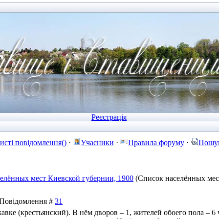
Реєстрація
исті повідомлення()
·
Учасники
·
Правила форуму
·
Пошу
елённых мест Киевской губернии, 1900
(Список населённых мес
| Повідомлення #
31
жавке (крестьянский). В нём дворов – 1, жителей обоего пола – 