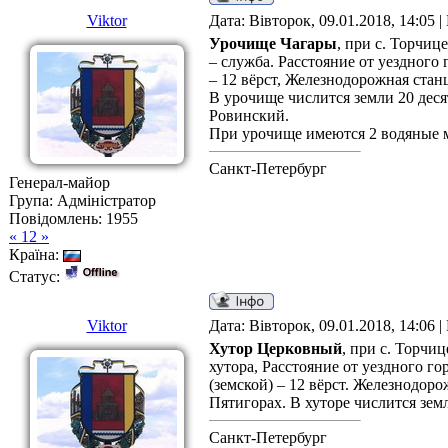
Viktor
Дата: Вівторок, 09.01.2018, 14:05 
Урочище Чагары
, при с. Торчиц
– служба. Расстояние от уездного
– 12 вёрст, Железнодорожная станц
В урочище числится земли 20 дес
Ровинский.
При урочище имеются 2 водяные 
Санкт-Петербург
Генерал-майор
Група: Адміністратор
Повідомлень:
1955
« 12 »
Країна:
Статус:
Viktor
Дата: Вівторок, 09.01.2018, 14:06 
Хутор Церковный
, при с. Торчи
хутора, Расстояние от уездного го
(земской) – 12 вёрст. Железнодоро
Пятигорах. В хуторе числится зем
Санкт-Петербург