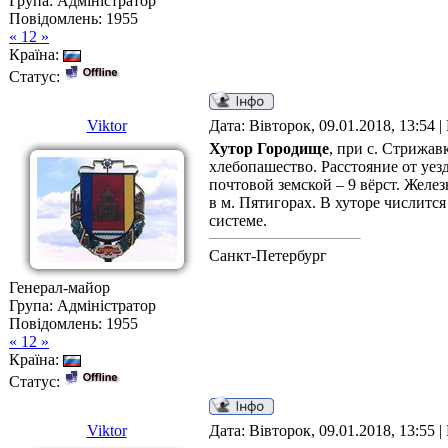
Група: Адміністратор
Повідомлень:
1955
« 12 »
Країна:
Статус:
Viktor
Дата: Вівторок, 09.01.2018, 13:54 
Хутор Городище
, при с. Стрижав
хлебопашество. Расстояние от уезд
почтовой земской – 9 вёрст. Желе
в м. Пятигорах. В хуторе числитс
системе.
Санкт-Петербург
Генерал-майор
Група: Адміністратор
Повідомлень:
1955
« 12 »
Країна:
Статус:
Viktor
Дата: Вівторок, 09.01.2018, 13:55 