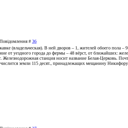
| Повідомлення #
36
ижавке (владельческая). В ней дворов – 1, жителей обоего пола – 
ние от уездного города до фермы – 48 вёрст, от ближайших: жел
рст. Железнодорожная станция носит название Белая-Церковь. Поч
ме числится земли 115 десят., принадлежащих мещанину Никифор