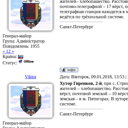
жителей– хлебопашество. Расстоян
почтово-телеграфной – 17 вёрст, 
телеграфная станция находится в 
ведётся по трёхпольной системе.
Санкт-Петербург
Генерал-майор
Група: Адміністратор
Повідомлень:
1955
« 12 »
Країна:
Статус:
Viktor
Дата: Вівторок, 09.01.2018, 13:53 
Хутор Гиренков, 2-й
, при с. Стр
жителей – хлебопашество. Расстоя
вёрст, почтовой земской – 10 вёр
земская – в м. Пятигорах. В хуто
системе.
Санкт-Петербург
Генерал-майор