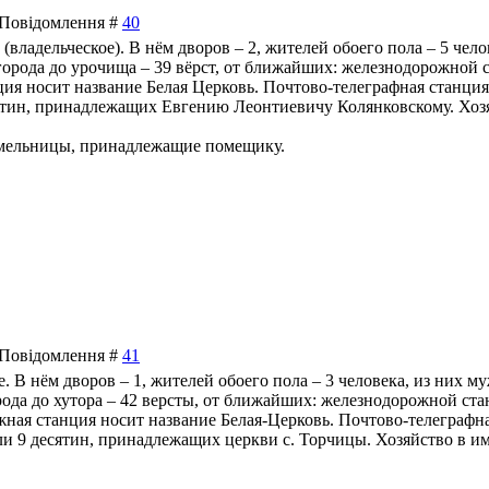
| Повідомлення #
40
е (владельческое). В нём дворов – 2, жителей обоего пола – 5 че
 города до урочища – 39 вёрст, от ближайших: железнодорожной с
ия носит название Белая Церковь. Почтово-телеграфная станция н
ятин, принадлежащих Евгению Леонтиевичу Колянковскому. Хоз
мельницы, принадлежащие помещику.
| Повідомлення #
41
це. В нём дворов – 1, жителей обоего пола – 3 человека, из них 
рода до хутора – 42 версты, от ближайших: железнодорожной стан
жная станция носит название Белая-Церковь. Почтово-телеграфная
ли 9 десятин, принадлежащих церкви с. Торчицы. Хозяйство в и