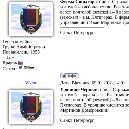
Ферма Сопыгора
, при с. Стрижа
жителей – хлебопашество. Расстоя
вёрст, почтовой (земской) – 8 вё
(земская) – в м. Пятигорах. В фе
управляющий Иван Мартынов Дом
Санкт-Петербург
Генерал-майор
Група: Адміністратор
Повідомлень:
1955
« 12 »
Країна:
Статус:
Viktor
Дата: Вівторок, 09.01.2018, 14:01 
Урочище Чёрный
, при с. Стрижа
жителей – охрана леса. Расстояни
верст, почтовой (земской) – 8 вер
Пятигорах. В урочище числится з
Мартинов Домбровский.
Санкт-Петербург