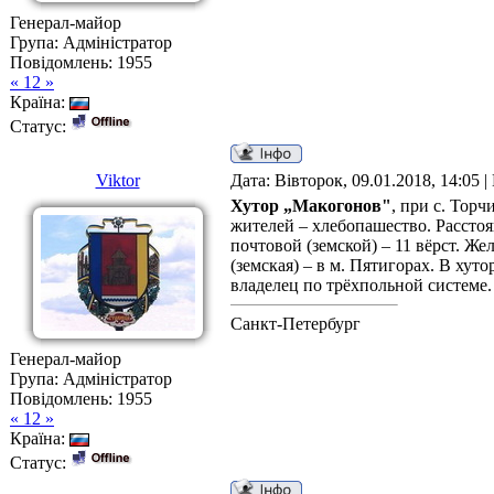
Генерал-майор
Група: Адміністратор
Повідомлень:
1955
« 12 »
Країна:
Статус:
Viktor
Дата: Вівторок, 09.01.2018, 14:05 
Хутор „Макогонов"
, при с. Торч
жителей – хлебопашество. Расстоя
почтовой (земской) – 11 вёрст. Ж
(земская) – в м. Пятигорах. В ху
владелец по трёхпольной системе.
Санкт-Петербург
Генерал-майор
Група: Адміністратор
Повідомлень:
1955
« 12 »
Країна:
Статус: