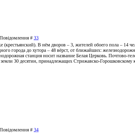
| Повідомлення #
33
ке (крестьянский). В нём дворов – 3, жителей обоего пола – 14 ч
ного города до хутора – 48 вёрст, от ближайших: железнодорожно
знодорожная станция носит название Белая Церковь. Почтово-тел
я земли 30 десятин, принадлежащих Стрижавско-Горошковскому к
| Повідомлення #
34