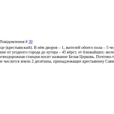
| Повідомлення #
39
ице (крестьянский). В нём дворов – 1, жителей обоего пола – 5 ч
ние от уездного города до хутора – 45 вёрст, от ближайших: жел
елезнодорожная станция носит название Белая Церковь. Почтово-
торе числится земли 2 десятины, принадлежащие крестьянину Сав