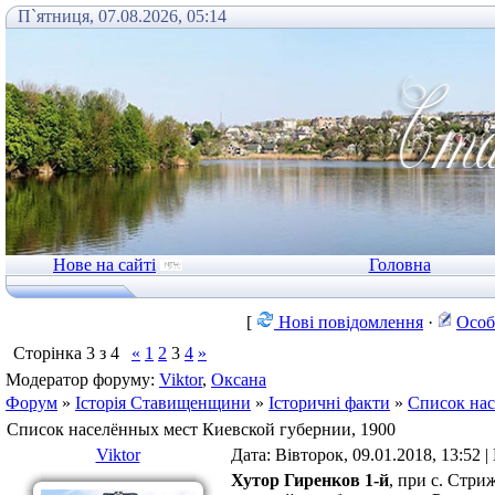
П`ятниця, 07.08.2026, 05:14
Нове на сайті
Головна
[
Нові повідомлення
·
Особ
Сторінка
3
з
4
«
1
2
3
4
»
Модератор форуму:
Viktor
,
Оксана
Форум
»
Історія Ставищенщини
»
Історичні факти
»
Список нас
Список населённых мест Киевской губернии, 1900
Viktor
Дата: Вівторок, 09.01.2018, 13:52 
Хутор Гиренков 1-й
, при с. Стри