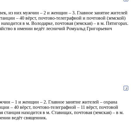
ловек, из них мужчин – 2 и женщин – 3. Главное занятие жителей
танции – 40 вёрст, почтово-телеграфной и почтовой (земской)
аходится в м. Володарке, почтовая (земская) – в м. Пятигорах.
яйство в имении ведёт лесничий Ромуальд Григорьевич
мужчин – 1 и женщин – 2. Главное занятие жителей – охрана
ции – 40 вёрст, почтово-телеграфной – 11 вёрст, почтовой
 станция находится в м. Ставищах, почтовая (земская) – в м.
мении ведёт священник.