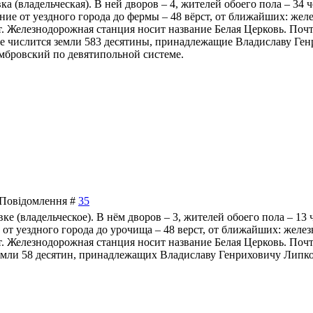
вка (владельческая). В ней дворов – 4, жителей обоего пола – 34 
ние от уездного города до фермы – 48 вёрст, от ближайших: жел
рст. Железнодорожная станция носит название Белая Церковь. Поч
рме числится земли 583 десятины, принадлежащие Владиславу Ге
бровский по девятипольной системе.
| Повідомлення #
35
вке (владельческое). В нём дворов – 3, жителей обоего пола – 13
е от уездного города до урочища – 48 верст, от ближайших: желе
ст. Железнодорожная станция носит название Белая Церковь. Почт
емли 58 десятин, принадлежащих Владиславу Генриховичу Липк