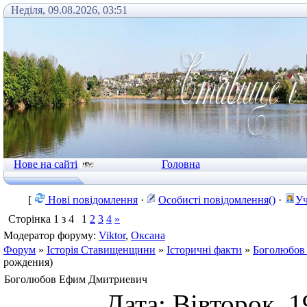
Неділя, 09.08.2026, 03:51
Нове на сайті
Головна
[
Нові повідомлення
·
Особисті повідомлення()
·
Уч
Сторінка
1
з
4
1
2
3
4
»
Модератор форуму:
Viktor
,
Оксана
Форум
»
Історія Ставищенщини
»
Історичні факти
»
Боголюбов
рождения)
Боголюбов Ефим Дмитриевич
Дата: Вівторок, 1