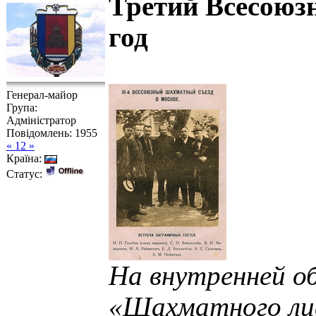
Третий Всесоюз
год
Генерал-майор
Група:
Адміністратор
Повідомлень:
1955
« 12 »
Країна:
Статус:
На внутренней о
«Шахматного лис