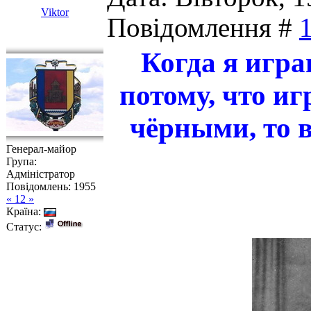
Viktor
Повідомлення #
Когда я игр
потому, что и
чёрными, то 
Генерал-майор
Група:
Адміністратор
Повідомлень:
1955
« 12 »
Країна:
Статус: