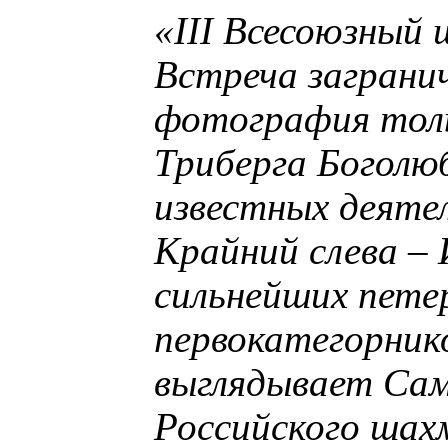
«III Всесоюзный 
Встреча заграни
фотография толь
Триберга Боголюб
известных деяте
Крайний слева – 
сильнейших петер
первокатегорнико
выглядывает Сам
Российского шах