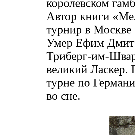
королевском гамб
Автор книги «М
турнир в Москве 
Умер Ефим Дмитр
Триберг-им-Швар
великий Ласкер. 
турне по Германи
во сне.