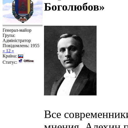
Боголюбов»
Генерал-майор
Група:
Адміністратор
Повідомлень:
1955
« 12 »
Країна:
Статус:
Все современник
мнения. Алехин 