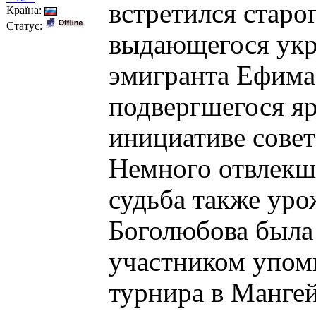
встретился старо
Країна:
Статус:
выдающегося укр
эмигранта Ефима
подвергшегося я
инициативе сове
Немного отвлекши
судьба также ур
Боголюбова была 
участником упом
турнира в Мангей