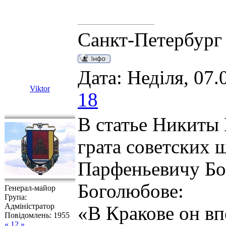
Санкт-Петербург
Дата: Неділя, 07.
Viktor
18
В статье Никиты
грата советских
Парфеньевичу Бог
Боголюбове:
Генерал-майор
Група:
Адміністратор
«В Кракове он вп
Повідомлень:
1955
« 12 »