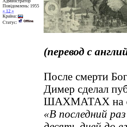
Адміністратор
Повідомлень:
1955
« 12 »
Країна:
Статус:
(перевод с англи
После смерти Бог
Димер сделал пуб
ШАХМАТАХ на ст
«В последний раз 
десять дней до е