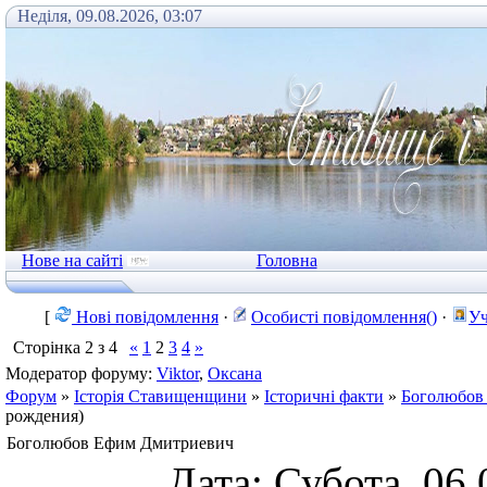
Неділя, 09.08.2026, 03:07
Нове на сайті
Головна
[
Нові повідомлення
·
Особисті повідомлення()
·
Уч
Сторінка
2
з
4
«
1
2
3
4
»
Модератор форуму:
Viktor
,
Оксана
Форум
»
Історія Ставищенщини
»
Історичні факти
»
Боголюбов
рождения)
Боголюбов Ефим Дмитриевич
Дата: Субота, 06.