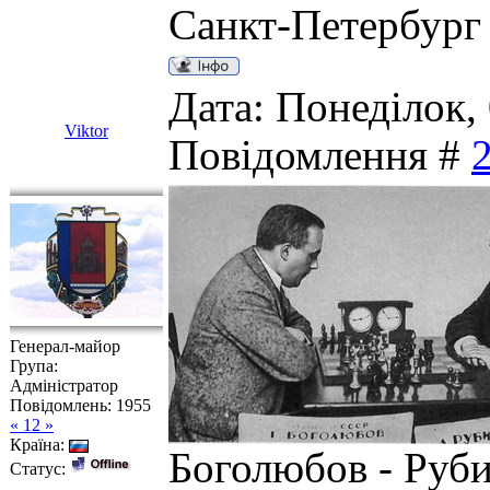
Санкт-Петербург
Дата: Понеділок, 
Viktor
Повідомлення #
Генерал-майор
Група:
Адміністратор
Повідомлень:
1955
« 12 »
Країна:
Боголюбов - Руби
Статус: