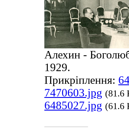
Алехин - Боголю
1929.
Прикріплення:
64
7470603.jpg
(81.6
6485027.jpg
(61.6