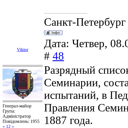
Санкт-Петербург
Дата: Четвер, 08.
Viktor
#
48
Разрядный списо
Семинарии, сост
испытаний, в Пе
Правления Семин
Генерал-майор
Група:
Адміністратор
1887 года.
Повідомлень:
1955
« 12 »