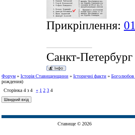
Прикріплення:
01
Санкт-Петербург
Форум
»
Історія Ставищенщини
»
Історичні факти
»
Боголюбов
рождения)
Сторінка
4
з
4
«
1
2
3
4
Ставище © 2026