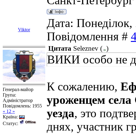
Санкт-Петербург
Дата: Понеділок, 
Viktor
Повідомлення #
Цитата
Seleznev
(
)
ВИКИ особо не 
К сожалению,
Еф
Генерал-майор
Група:
уроженцем села
Адміністратор
Повідомлень:
1955
уезда
, это подтв
« 12 »
Країна:
днях, участник г
Статус: