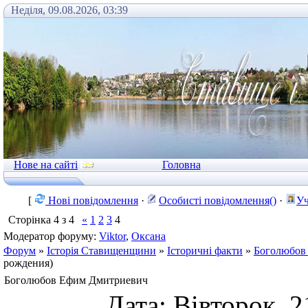
Неділя, 09.08.2026, 03:39
Нове на сайті
Головна
[
Нові повідомлення
·
Особисті повідомлення()
·
Уч
Сторінка
4
з
4
«
1
2
3
4
Модератор форуму:
Viktor
,
Оксана
Форум
»
Історія Ставищенщини
»
Історичні факти
»
Боголюбов
рождения)
Боголюбов Ефим Дмитриевич
Дата: Вівторок, 2