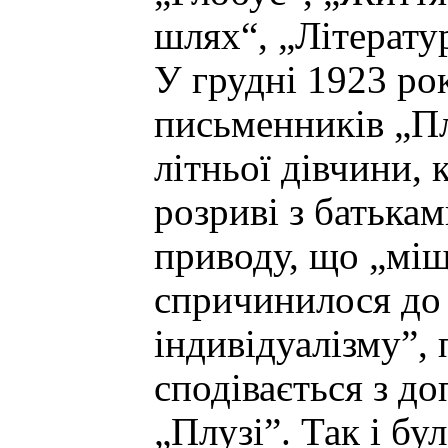
шлях“, „Літерату
У грудні 1923 ро
письменників „Пл
літньої дівчини, 
розриві з батькам
приводу, що „міщ
спричинилося до 
індивідуалізму”,
сподівається з д
„Плузі”. Так і бу