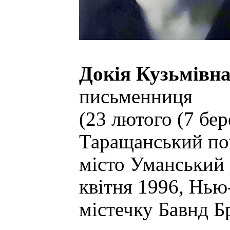
Докія Кузьмівн
письменниця
(23 лютого (7 бер
Таращанський пов
місто Уманський 
квітня 1996, Нь
містечку Бавнд Б