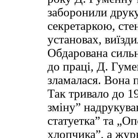
заборонили друк
секретаркою, сте
установах, виїзди
Обдарована силь
до праці, Д. Гум
зламалася. Вона п
Так тривало до 1
зміну” надрукува
статуетка” та „О
хлопчика”, а жур