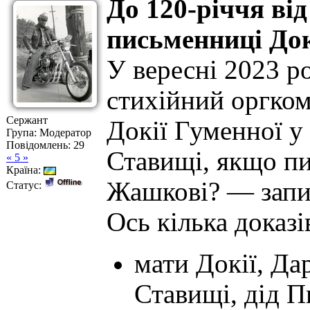
До 120-річчя ві
письменниці До
У вересні 2023 ро
стихійний оргкомі
Сержант
Докії Гуменної у
Група: Модератор
Повідомлень:
29
Ставищі, якщо п
« 5 »
Країна:
Жашкові? — запит
Статус:
Ось кілька доказі
мати Докії, Да
Ставищі, дід П