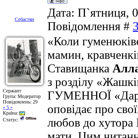
Дата: П`ятниця, 0
Себастян
Повідомлення #
«Коли гуменюківс
мамин, кравченкі
Ставищанка
Алл
з розділу «Жашкі
Сержант
ГУМЕННОЇ «Дар 
Група: Модератор
Повідомлень:
29
оповідає про свої
« 5 »
Країна:
любов до хутора К
Статус:
мати. Цим читанн