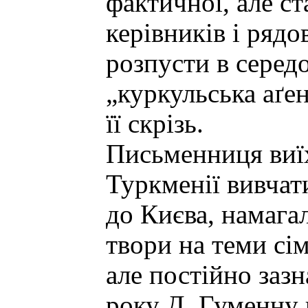
фактичної, але с
керівників і рядо
розпусти в серед
„куркульська аґен
її скрізь.
Письменниця виїх
Туркменії вивчат
до Києва, намага
твори на теми сім
але постійно зазн
року Д. Гуменну 