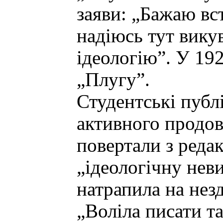
заяви: „Бажаю вс
надіюсь тут вику
ідеологію”. У 19
„Плугу”.
Студентські публ
активного продов
повертали з реда
„ідеологічну нев
натрапила на нез
„Воліла писати та