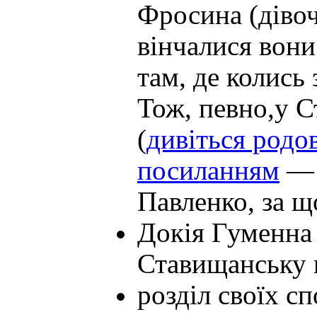
Фросина (дівоч
вінчалися вони
там, де колись
Тож, певно,у С
(
дивіться родов
посиланням
— 
Павленко, за щ
Докія Гуменна 
Ставищанську 
розділ своїх сп