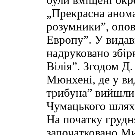
були вміщені окре
„Прекрасна анома
розумники”, опов
Европу”. У видав
надруковано збір
Вілія”. Згодом Д
Мюнхені, де у ви
трибуна” вийшли
Чумацького шлях
На початку грудн
започатковано М