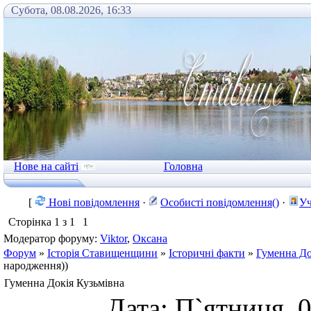
Субота, 08.08.2026, 16:33
Нове на сайті
Головна
[
Нові повідомлення
·
Особисті повідомлення()
·
Уч
Сторінка
1
з
1
1
Модератор форуму:
Viktor
,
Оксана
Форум
»
Історія Ставищенщини
»
Історичні факти
»
Гуменна До
народження))
Гуменна Докія Кузьмівна
Дата: П`ятниця, 0