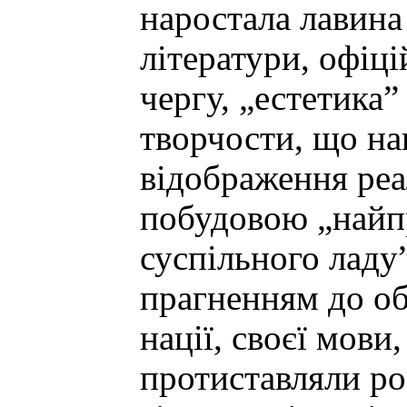
наростала лавина
літератури, офіц
чергу, „естетика
творчости, що на
відображення реал
побудовою „найпр
суспільного ладу
прагненням до о
нації, своєї мов
протиставляли р