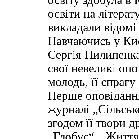
освіту здобула в 
освіти на літерат
викладали відомі
Навчаючись у Киє
Сергія Пилипенка
свої невеликі опо
молодь, її спрагу 
Перше оповідання
журналі „Сільськ
згодом її твори 
„Глобус“, „Життя