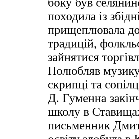
боку був селянин
походила із збід
прищеплювала до
традицій, фолкль
зайнятися торгівл
Полюбляв музику,
скрипці та сопілц
Д. Гуменна закін
школу в Ставищах
письменник Дмит