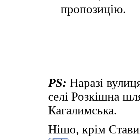
пропозицію.
PS:
Наразі вулиця
селі Розкішна шл
Кагалимська.
Нішо, крім Став