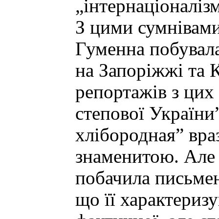
„інтернаціоналіз
З цими сумнівами
Гуменна побувала
на Запоріжжі та 
репортажів з цих 
степової України
хлібородная” вра
знаменитою. Але
побачила письменн
що її характеризу