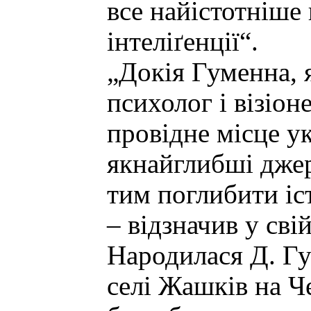
все найістотніше 
інтеліґенції“.
„Докія Гуменна, 
психолог і візіон
провідне місце у
якнайглибші джере
тим поглибити іс
– відзначив у сві
Народилася Д. Гу
селі Жашків на Ч