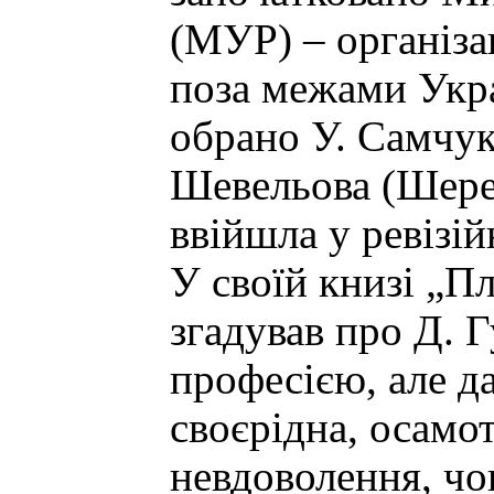
(МУР) – організа
поза межами Укр
обрано У. Самчу
Шевельова (Шерех
ввійшла у ревізій
У своїй книзі „П
згадував про Д. 
професією, але да
своєрідна, осамот
невдоволення, чог