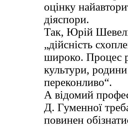
оцінку найавтори
діяспори.
Так, Юрій Шевель
„дійсність схопл
широко. Процес р
культури, родин
переконливо“.
А відомий профе
Д. Гуменної треб
повинен обізнатис