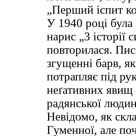
„Перший іспит ко
У 1940 році була 
нарис „3 історії 
повторилася. Пи
згущенні барв, я
потрапляє під рук
неґативних явищ 
радянської людин
Невідомо, як скл
Гуменної, але поч