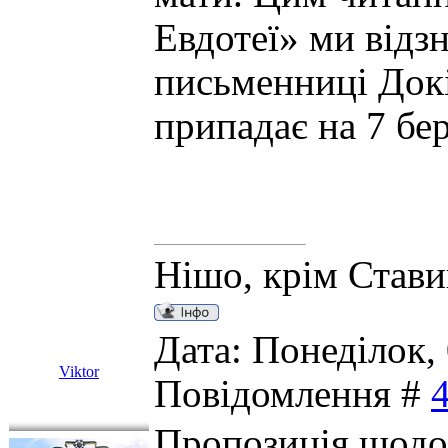
Евдотеї» ми відз
письменниці Док
припадає на 7 бер
Нішо, крім Став
Дата: Понеділок, 
Viktor
Повідомлення #
Пропозиція щодо