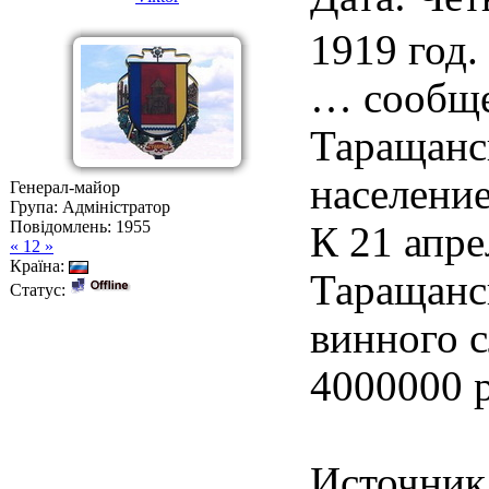
1919 год.
… сообще
Таращанск
населени
Генерал-майор
Група: Адміністратор
Повідомлень:
1955
К 21 апр
« 12 »
Країна:
Таращанск
Статус:
винного с
4000000 р
Источник: