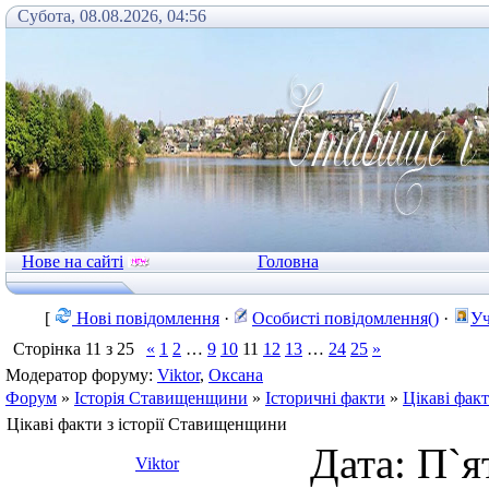
Субота, 08.08.2026, 04:56
Нове на сайті
Головна
[
Нові повідомлення
·
Особисті повідомлення()
·
Уч
Сторінка
11
з
25
«
1
2
…
9
10
11
12
13
…
24
25
»
Модератор форуму:
Viktor
,
Оксана
Форум
»
Історія Ставищенщини
»
Історичні факти
»
Цікаві фак
Цікаві факти з історії Ставищенщини
Дата: П`я
Viktor