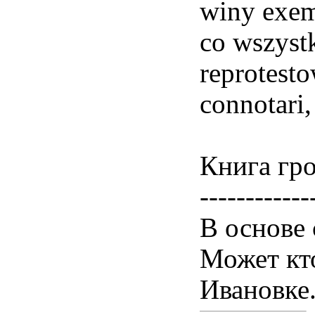
winy exemp
co wszyst
reprotesto
connotari
Книга гро
------------
В основе 
Может кто
Ивановке