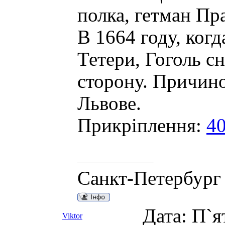
полка, гетман П
В 1664 году, ког
Тетери, Гоголь с
сторону. Причино
Львове.
Прикріплення:
4
Санкт-Петербург
Дата: П`я
Viktor