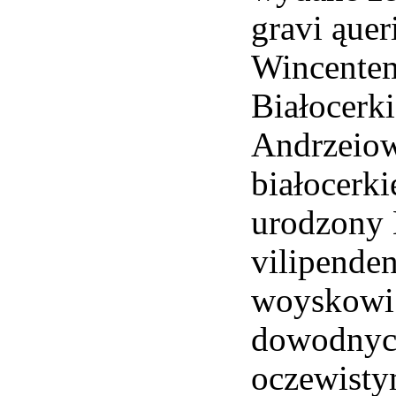
gravi ąue
Wincentem
Białocerk
Andrzeiow
białocerki
urodzony 
vilipende
woyskowi 
dowodnych
oczewisty