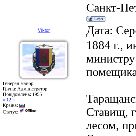
Санкт-Пе
Дата: Сер
Viktor
1884 г., 
министру 
помещика
Генерал-майор
Група: Адміністратор
Повідомлень:
1955
Таращанск
« 12 »
Країна:
Ставищ, 
Статус:
лесом, п