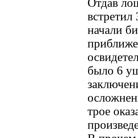
Отдав лош
встретил 
начали б
приближе
освидетел
было 6 уш
заключени
осложнен
трое оказ
произведе