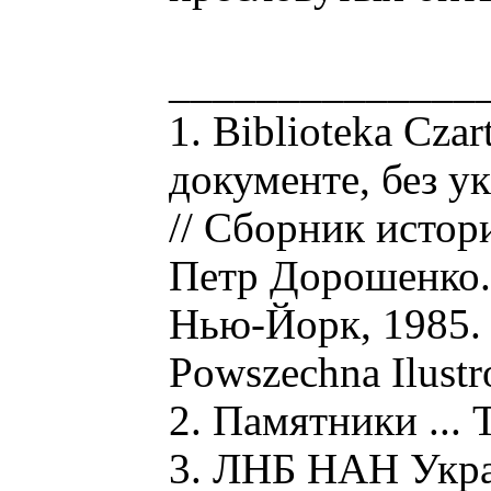
______________
1. Biblioteka Cza
документе, без у
// Сборник истор
Петр Дорошенко. 
Нью-Йорк, 1985. С
Powszechna Ilust
2. Памятники ... Т
3. ЛНБ НАН Украин