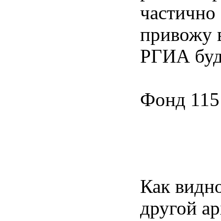
Магдебур
частично
привожу в
РГИА буд
Фонд 115
Как видно
другой ар