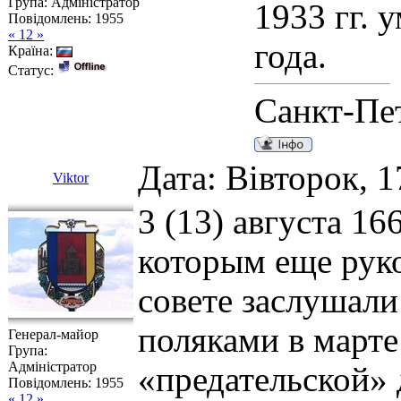
Група: Адміністратор
1933 гг. 
Повідомлень:
1955
« 12 »
года.
Країна:
Статус:
Санкт-Пе
Дата: Вівторок, 1
Viktor
3 (13) августа 1
которым еще руко
совете заслушали
поляками в марте
Генерал-майор
Група:
Адміністратор
«предательской» 
Повідомлень:
1955
« 12 »