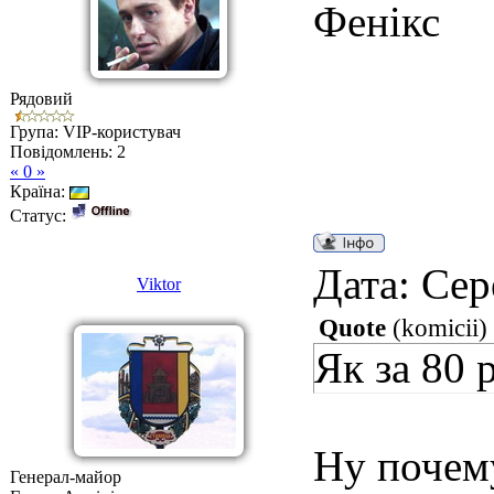
Фенікс
Рядовий
Група: VIP-користувач
Повідомлень:
2
« 0 »
Країна:
Статус:
Дата: Сер
Viktor
Quote
(
komicii
)
Як за 80 
Ну почему
Генерал-майор