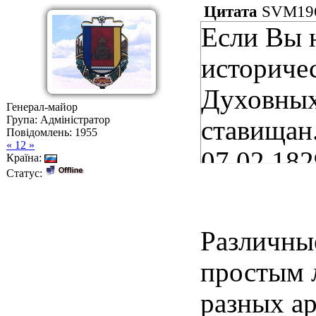
Цитата
SVM19
Если Вы н
историче
Духовных
Генерал-майор
Група: Адміністратор
ставищан.
Повідомлень:
1955
« 12 »
07.02.182
Країна:
Статус:
всего вкл
У(Высоча
Различные
всего, в 
простым 
интересу
разных ар