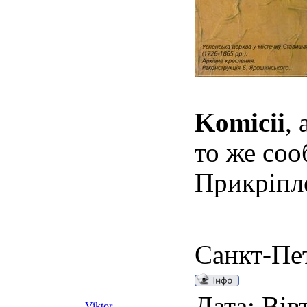
Komicii
,
то же соо
Прикріпл
Санкт-Пе
Дата: Вів
Viktor