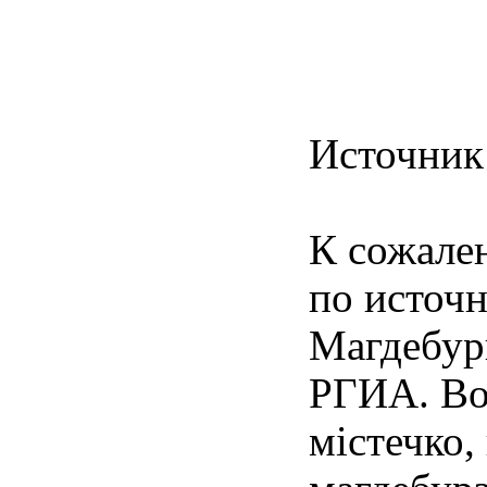
Источник
К сожален
по источн
Магдебург
РГИА. Вот
містечко,