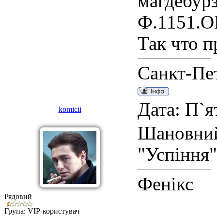
магдебурз
Ф.1151.ОП
Так что п
Санкт-Пе
Дата: П`я
komicii
Шановний 
"Успіння"
Фенікс
Рядовий
Група: VIP-користувач