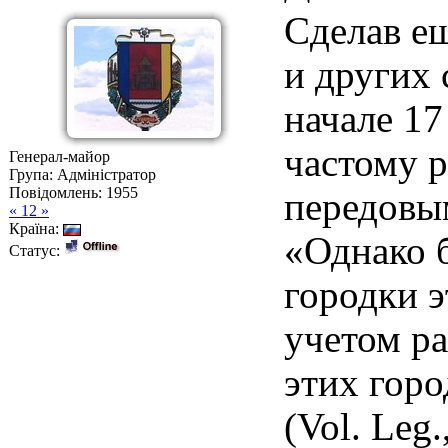
Сделав ещ
и других 
начале 17
частому р
Генерал-майор
Група: Адміністратор
Повідомлень:
1955
передовы
« 12 »
Країна:
«Однако б
Статус:
городки э
учетом ра
этих гор
(Vol. Leg