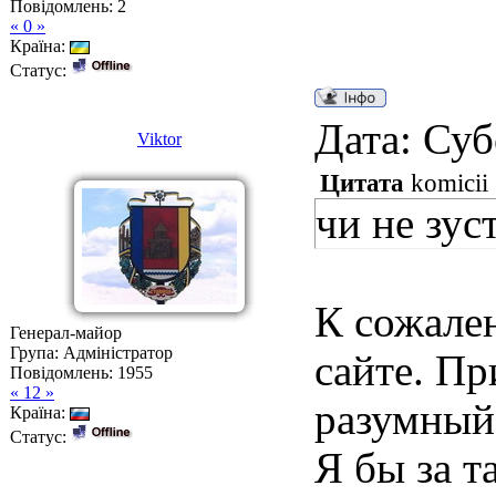
Повідомлень:
2
« 0 »
Країна:
Статус:
Дата: Суб
Viktor
Цитата
komicii
чи не зус
К сожален
Генерал-майор
Група: Адміністратор
сайте. П
Повідомлень:
1955
« 12 »
разумный
Країна:
Статус:
Я бы за т