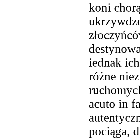
koni chorą
ukrzywdzo
złoczyńcó
destynowa
iednak ic
różne niez
ruchomych
acuto in 
autentycz
pociąga, 