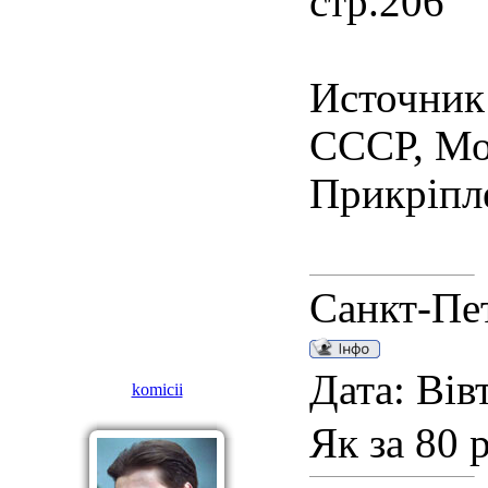
стр.206
Источник
СССР, Мо
Прикріпл
Санкт-Пе
Дата: Вів
komicii
Як за 80 