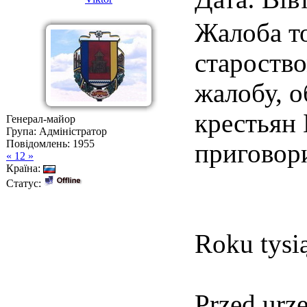
Жалоба т
староство
жалобу, о
крестьян 
Генерал-майор
Група: Адміністратор
Повідомлень:
1955
приговори
« 12 »
Країна:
Статус:
Roku tysią
Przed urz