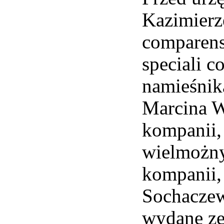
Kazimierz
comparens
speciali 
namieśnik
Marcina W
kompanii,
wielmożny
kompanii,
Sochaczew
wydane zel