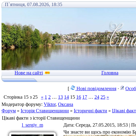
П`ятниця, 07.08.2026, 18:35
Нове на сайті
Головна
[
Нові повідомлення
·
Особ
Сторінка
15
з
25
«
1
2
…
13
14
15
16
17
…
24
25
»
Модератор форуму:
Viktor
,
Оксана
Форум
»
Історія Ставищенщини
»
Історичні факти
»
Цікаві фак
Цікаві факти з історії Ставищенщини
l_sergiy_m
Дата: Середа, 27.05.2015, 18:53 | 
Чи знаєте ви щось про економію Б