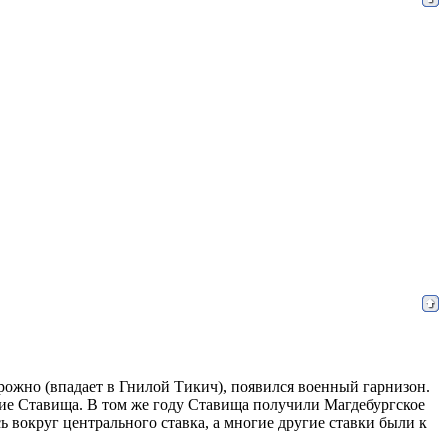
рожно (впадает в Гнилой Тикич), появился военный гарнизон.
ние Ставища. В том же году Ставища получили Магдебургское
сь вокруг центрального ставка, а многие другие ставки были к