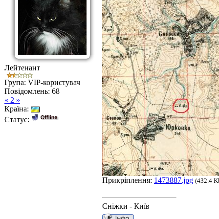
Лейтенант
Група: VIP-користувач
Повідомлень:
68
« 2 »
Країна:
Статус:
Прикріплення:
1473887.jpg
(432.4 K
Сніжки - Київ