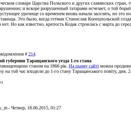
ическом словаре Царства Польского и других славянских стран, т
зрушению; и вскоре разрушенный татарами исчезает, о той борь
Пустующее урочище со временем вновь начали заселять, но это но
тавища. Это было, когда гетман Станислав Конецпольский созда
ет. Но как известно, крепость Кодак строилась с марта до серед
Повідомлення #
214
й губернии Таращанского уезда 1-го стана
Ставищенщини станом на 1866 рік.
На цьому сайті
можна продивити
на той час входили до 1-го стану Таращанського повіту, див. 2-и
b)
iy_m
-
Четвер, 18.06.2015, 01:27