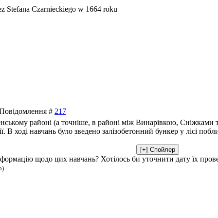
ez Stefana Czarnieckiego w 1664 roku
| Повідомлення #
217
енському районі (а точніше, в районі між Винарівкою, Сніжками
ії. В ході навчань було зведено залізобетонний бункер у лісі по
формацію щодо цих навчань? Хотілось би уточнити дату їх пров
b)