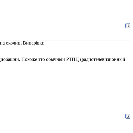
 на околиці Винарівки
радиобашни. Похоже это обычный РТПЦ (радиотелевизионный