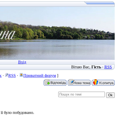
Вхід
Вітаю Вас
,
Гість
·
RSS
к
·
RSS
·
Приватний форум
]
її було побудовано.