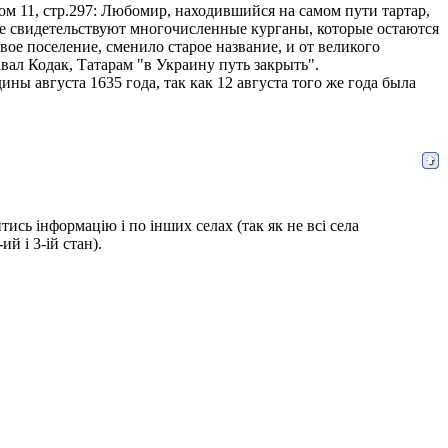
ом 11, стр.297: Любомир, находившийся на самом пути тартар,
бе свидетельствуют многочисленные курганы, которые остаются
вое поселение, сменило старое название, и от великого
вал Кодак, Татарам "в Украину путь закрыть".
ины августа 1635 года, так как 12 августа того же года была
сь інформацію і по інших селах (так як не всі села
й і 3-ій стан).