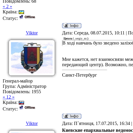
Повідомлень:
68
« 2 »
Країна:
Статус:
Viktor
Дата: Середа, 08.07.2015, 10:11 | 
Цитата
l_sergiy_m
(
)
В ході навчань було зведено заліз
Мне кажется, нет взаимосвязи ме
передающий центр). Возможно, п
Санкт-Петербург
Генерал-майор
Група: Адміністратор
Повідомлень:
1955
« 12 »
Країна:
Статус:
Viktor
Дата: П`ятниця, 17.07.2015, 16:34
Киевские епархиальные ведомост