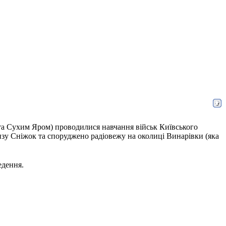
 та Сухим Яром) проводилися навчання військ Київського
близу Сніжок та споруджено радіовежу на околиці Винарівки (яка
едення.