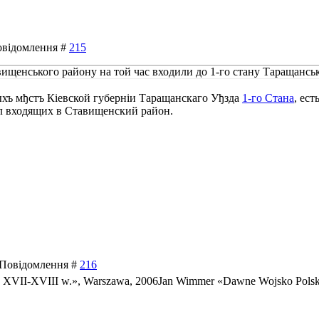
Повідомлення #
215
авищенського району на той час входили до 1-го стану Таращансь
ыхъ мђстъ Кiевской губернiи Таращанскаго Уђзда
1-го Стана
, ест
ёл входящих в Ставищенский район.
| Повідомлення #
216
 XVII-XVIII w.», Warszawa, 2006Jan Wimmer «Dawne Wojsko Polsk