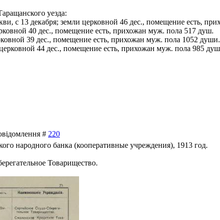
аращанского уезда:
ви, с 13 декабря; земли церковной 46 дес., помещение есть, пр
церковной 40 дес., помещение есть, прихожан муж. пола 517 душ.
церковной 39 дес., помещение есть, прихожан муж. пола 1052 души.
и церковной 44 дес., помещение есть, прихожан муж. пола 985 душ
Повідомлення #
220
ого народного банка (кооперативные учреждения), 1913 год.
ерегательное Товарищество.