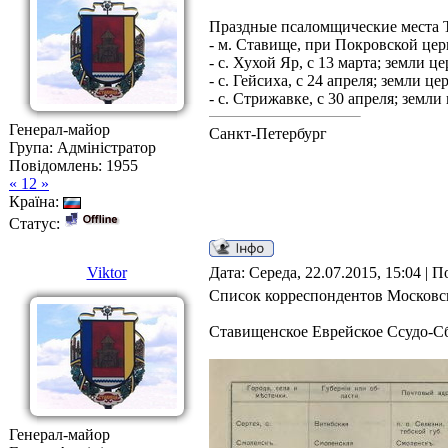
Праздные псаломщические места Т
- м. Ставище, при Покровской церк
- с. Хухой Яр, с 13 марта; земли 
- с. Гейсиха, с 24 апреля; земли 
- с. Стрижавке, с 30 апреля; земл
Генерал-майор
Санкт-Петербург
Група: Адміністратор
Повідомлень:
1955
« 12 »
Країна:
Статус:
Viktor
Дата: Середа, 22.07.2015, 15:04 | 
Список корреспондентов Московск
Ставищенское Еврейское Ссудо-Сб
Генерал-майор