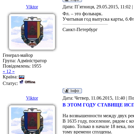
Viktor
Дата: П`ятниця, 29.05.2015, 11:02
Фл. – это фольварк.
Учитывая год выпуска карты, б.Фл
Санкт-Петербург
Генерал-майор
Група: Адміністратор
Повідомлень:
1955
« 12 »
Країна:
Статус:
Viktor
Дата: Четвер, 11.06.2015, 11:40 | 
В ЭТОМ ГОДУ СТАВИЩЕ ИС
На возвышенности между двух рек
В 1635 году, поселение, рядом с 
право. Только в начале 18 века, п
тому времени спущены.