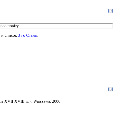
кого повіту
ь и список
3-го Стана
.
ie XVII-XVIII w.», Warszawa, 2006