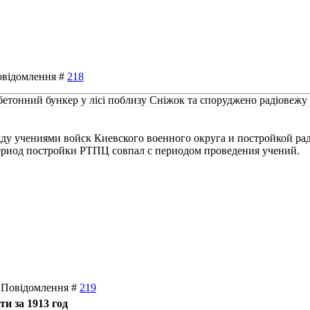
Повідомлення #
218
обетонний бункер у лісі поблизу Сніжок та споруджено радіовежу
жду учениями войск Киевского военного округа и постройкой 
ериод постройки РТПЦ совпал с периодом проведения учений.
 | Повідомлення #
219
и за 1913 год