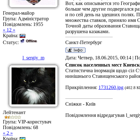
Вот, как описывается это Географ
больше чем другие подвергался ра
Генерал-майор
и по сей день на здешних полях. 
Група: Адміністратор
множества ставков, приняло имя С
Повідомлень:
1955
Точной даты образования Ставища н
« 12 »
разрушена казаками.
Країна:
Статус:
Санкт-Петербург
l_sergiy_m
Дата: Четвер, 18.06.2015, 00:14 | 
Список населенных мест Киевско
Статистична інормація щодо сіл 
нинішнього Ставищенського району 
Прикріплення:
1731260.jpg
(402.8 K
Сніжки - Київ
Лейтенант
Повідомлення відредагував
l_serg
Група: VIP-користувач
Повідомлень:
68
« 2 »
Країна: