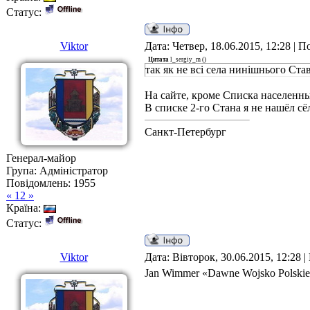
Статус:
Viktor
Дата: Четвер, 18.06.2015, 12:28 | 
Цитата
l_sergiy_m
(
)
так як не всі села нинішнього Ст
На сайте, кроме Списка населенн
В списке 2-го Стана я не нашёл с
Санкт-Петербург
Генерал-майор
Група: Адміністратор
Повідомлень:
1955
« 12 »
Країна:
Статус:
Viktor
Дата: Вівторок, 30.06.2015, 12:28 
Jan Wimmer «Dawne Wojsko Polskie