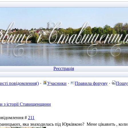
Реєстрація
исті повідомлення()
·
Учасники
·
Правила форуму
·
Пошу
ти з історії Ставищенщини
Повідомлення #
211
раницьких, яка знаходилась під Юрківкою? Мене цікавить , коли 