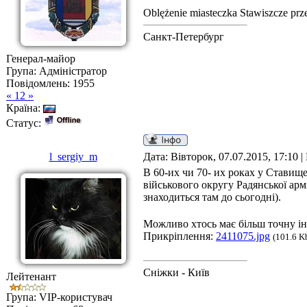
Oblężenie miasteczka Stawiszcze prz
Санкт-Петербург
Генерал-майор
Група: Адміністратор
Повідомлень:
1955
« 12 »
Країна:
Статус:
l_sergiy_m
Дата: Вівторок, 07.07.2015, 17:10 
В 60-их чи 70- их роках у Ставищ
військового округу Радянської арм
знаходиться там до сьогодні).
Можливо хтось має більш точну ін
Прикріплення:
2411075.jpg
(101.6 K
Сніжки - Київ
Лейтенант
Група: VIP-користувач