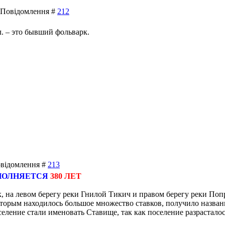
 | Повідомлення #
212
. – это бывший фольварк.
Повідомлення #
213
ПОЛНЯЕТСЯ
380 ЛЕТ
, на левом берегу реки Гнилой Тикич и правом берегу реки Поп
которым находилось большое множество ставков, получило назва
оселение стали именовать Ставище, так как поселение разрастало