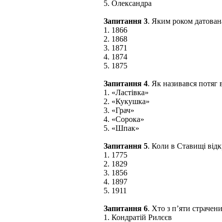
5. Олександра
Запитання 3
. Яким роком датован
1. 1866
2. 1868
3. 1871
4. 1874
5. 1875
Запитання 4
. Як називався потяг 
1. «Ластівка»
2. «Кукушка»
3. «Грач»
4. «Сорока»
5. «Шпак»
Запитання 5
. Коли в Ставищі ві
1. 1775
2. 1829
3. 1856
4. 1897
5. 1911
Запитання 6
. Хто з п’яти страчен
1. Кондратій Рилєєв