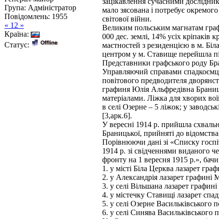
зацікавлення сучасними дослідник
Група: Адміністратор
мало зясована і потребує окремого
Повідомлень:
1955
світової війни.
« 12 »
Великим польським магнатам графа
Країна:
000 дес. землі, 14% усіх кріпаків 
Статус:
маєтностей з резиденцією в м. Бі
центром у м. Ставище перейшла пі
Представники графського роду Бра
Управляючий справами спадкоємці
повітового предводителя дворянст
графиня Юлія Альфредівна Браниц
матеріалами. Ліжка для хворих вої
в селі Озерне – 5 ліжок; у заводськ
[3,арк.6].
У вересні 1914 р. прийшла схвальн
Браницької, прийняті до відомства
Порівнюючи дані зі «Списку госпіт
1914 р. зі свідченнями виданого ч
фронту на 1 вересня 1915 р.», бач
1. у місті Біла Церква лазарет гра
2. у Александрія лазарет графині М
3. у селі Вільшана лазарет графині
4. у містечку Ставищі лазарет спа
5. у селі Озерне Васильківського 
6. у селі Синява Васильківського по