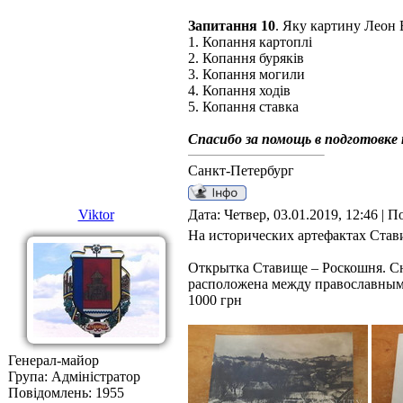
Запитання 10
. Яку картину Леон
1. Копання картоплі
2. Копання буряків
3. Копання могили
4. Копання ходів
5. Копання ставка
Спасибо за помощь в подготовке 
Санкт-Петербург
Viktor
Дата: Четвер, 03.01.2019, 12:46 | 
На исторических артефактах Став
Открытка Ставище – Роскошня. Сн
расположена между православным 
1000 грн
Генерал-майор
Група: Адміністратор
Повідомлень:
1955