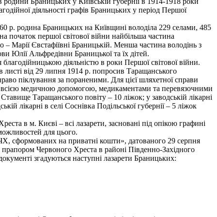
 родини Браницьких у Київській губернії в 1914-1918 роки
агодійної діяльності графів Браницьких у період Першої
60 р. родина Браницьких на Київщині володіла 229 селами, 485
і на початок першої світової війни найбільша частина
 – Марії Євстафіївні Браницькій. Менша частина володінь з
ви Юлії Альфредівни Браницької та їх дітей.
 благодійницькою діяльністю в роки Першої світової війни.
листі від 29 липня 1914 р. попросив Таращанського
раво піклування за пораненими. Для цієї шляхетної справи
, всією медичною допомогою, медикаментами та перевязочними
і Ставище Таращанського повіту – 10 ліжок; у заводській лікарні
ській лікарні в селі Соснівка Подільської губернії – 5 ліжок
еста в м. Києві – всі лазарети, засновані під опікою графині
 можливостей для цього.
РТЧХ, сформованих на приватні кошти», датованого 29 серпня
ід прапором Червоного Хреста в районі Південно-Західного
 документі згадуються наступні лазарети Браницьких: