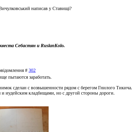
 Вичулковський написав у Ставищі?
квеста Себастян и RuslanKolo.
Повідомлення #
302
ище пытаются заработать.
имок сделан с возвышенности рядом с берегом Гнилого Тикича. 
и иудейским кладбищами, но с другой стороны дороги.