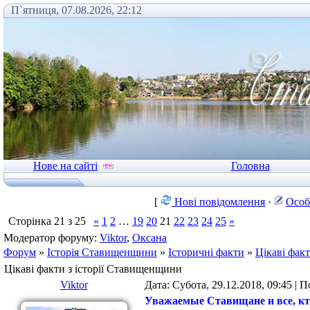
П`ятниця, 07.08.2026, 22:12
Нове на сайті
Головна
[
Нові повідомлення
·
Особ
Сторінка
21
з
25
«
1
2
…
19
20
21
22
23
24
25
»
Модератор форуму:
Viktor
,
Оксана
Форум
»
Історія Ставищенщини
»
Історичні факти
»
Цікаві фак
Цікаві факти з історії Ставищенщини
Viktor
Дата: Субота, 29.12.2018, 09:45 |
Уважаемые Ставищане и все, кто