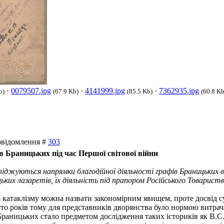
·
0079507.jpg
·
4141999.jpg
·
7362935.jpg
b)
(67.9 Kb)
(85.5 Kb)
(60.8 Kb
Повідомлення #
303
в Браницьких під час Першої світової війни
ліджуються напрямки благодійної діяльності графів Браницьких в 
ких лазаретів, їх діяльність під прапором Російського Товарист
о катаклізму можна назвати закономірним явищем, проте досвід су
о років тому для представників дворянства було нормою витрачат
раницьких стало предметом дослідження таких істориків як В.С.