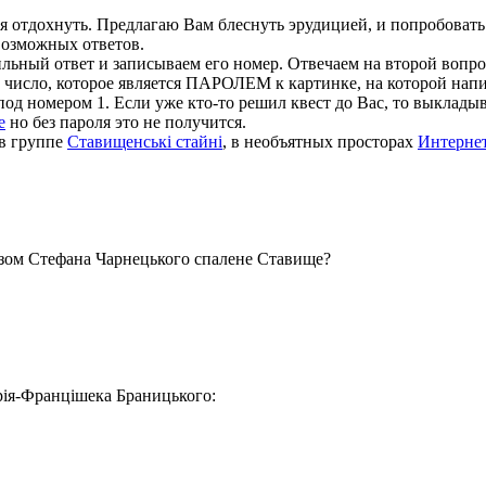
мя отдохнуть. Предлагаю Вам блеснуть эрудицией, и попробова
возможных ответов.
ьный ответ и записываем его номер. Отвечаем на второй вопрос 
 число, которое является ПАРОЛЕМ к картинке, на которой напи
д номером 1. Если уже кто-то решил квест до Вас, то выкладыва
е
но без пароля это не получится.
 в группе
Ставищенські стайні
, в необъятных просторах
Интерне
казом Стефана Чарнецького спалене Ставище?
рія-Францішека Браницького: