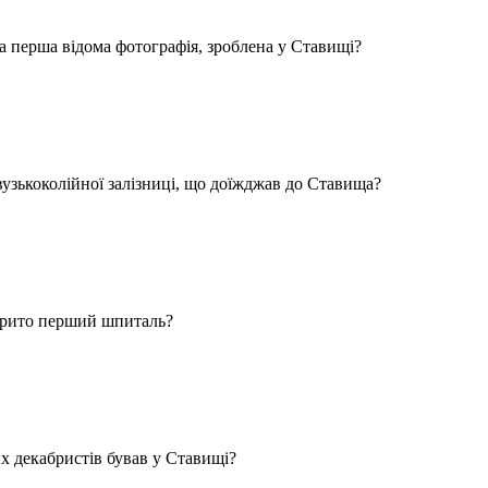
а перша відома фотографія, зроблена у Ставищі?
вузькоколійної залізниці, що доїжджав до Ставища?
дкрито перший шпиталь?
их декабристів бував у Ставищі?