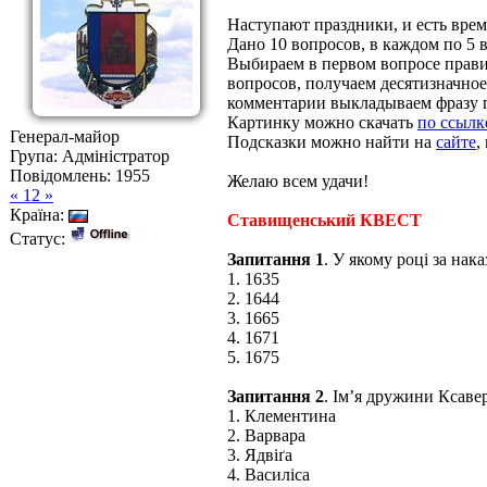
Наступают праздники, и есть вре
Дано 10 вопросов, в каждом по 5 
Выбираем в первом вопросе правил
вопросов, получаем десятизначное
комментарии выкладываем фразу по
Картинку можно скачать
по ссылк
Генерал-майор
Подсказки можно найти на
сайте
,
Група: Адміністратор
Повідомлень:
1955
Желаю всем удачи!
« 12 »
Країна:
Ставищенський КВЕСТ
Статус:
Запитання 1
. У якому році за на
1. 1635
2. 1644
3. 1665
4. 1671
5. 1675
Запитання 2
. Ім’я дружини Ксаве
1. Клементина
2. Варвара
3. Ядвіґа
4. Василіса