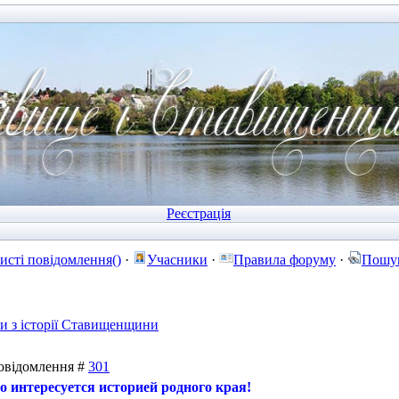
Реєстрація
исті повідомлення()
·
Учасники
·
Правила форуму
·
Пошу
ти з історії Ставищенщини
 Повідомлення #
301
 интересуется историей родного края!