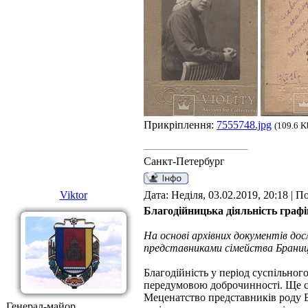
Прикріплення:
7555748.jpg
(109.6 K
Санкт-Петербург
Viktor
Дата: Неділя, 03.02.2019, 20:18 | 
Благодійницька діяльність графі
На основі архівних документів дос
представниками сімейства Браниць
Благодійність у період суспільног
передумовою доброчинності. Ще ст
Меценатство представників роду Б
Генерал-майор