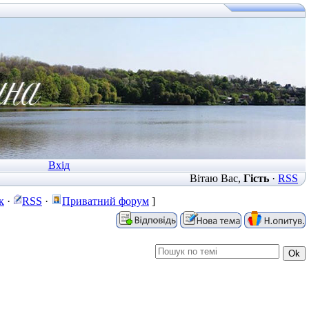
Вхід
Вітаю Вас
,
Гість
·
RSS
к
·
RSS
·
Приватний форум
]