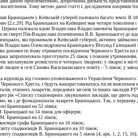
ами даною проблематикою, доброчинна діяльність представників
 висвітлення. Тому метою даної статті є дослідження напрямів бл
м Браницьким у Київській губернії належало багато землі. В 18
краю [2,с.29]. Рід Браницьких на Київщині мав чотири покоління 
ла Церква належала вдові Владислава Владиславовича Браницького
сля смерті Пія-Владислава (племінника В.В. Браницького) до вдо
ницьких, які проживали в Київській губернії, активно займалися
в Владислава Олександровича Браницького Вітольд Галицький в 
ва допомогти йому отримати посвідчення Червоного Хреста на п
ька запропонувала приготувати 25 ліжок з повним утриманням
нів запланували розмістити в чотирьох лікарнях: у лікарні в міст
ій лікарні в селі Синява Васильківського повіту – 5 ліжок; у завод
а відповідь від головно-уповноваженого Управління Червоного Хр
 Червоного Хреста, і будуть використовуватись після вияснення
алів, етапних лазаретів, передових загонів та інших закладів 
ерез рік «Списку стаціонарних лікувальних закладів, що діють п
имо, як і де функціонували лазарети Браницьких. Так, у першому
фині Браницької на 52 ліжка;
. Браницької на 14 ліжок для офіцерів;
 М. Браницької на 12 ліжок;
дкоємців графа Браницького на 10 ліжок;
повіту спадкоємців В. Браницького на 10 ліжок;
віту спадкоємців В. Браницького на 5 ліжок [4, арк. 1, 2, 15, 16].