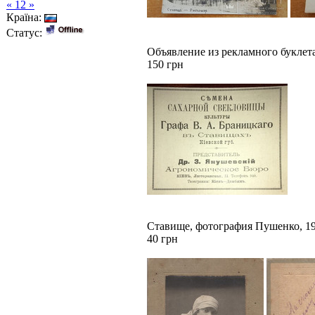
« 12 »
Країна:
Статус:
Объявление из рекламного буклет
150 грн
Ставище, фотография Пушенко, 1
40 грн