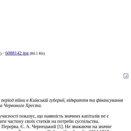
·
6088142.jpg
)
(86.1 Kb)
період війни в Київській губернії, відкриття та фінансування
ва Червоного Хреста.
часності показує, що наявність значних капіталів не є
и частину своїх статків на потреби суспільства.
 Перерва, Є. А. Чернецький [1]. Не зважаючи на значне