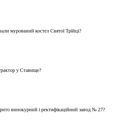
ували мурований костел Святої Трійці?
трактор у Ставище?
крито винокурний і ректифікаційний завод № 27?