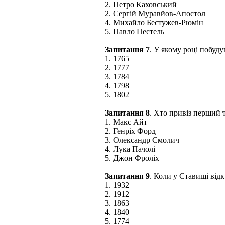
2. Петро Каховський
2. Сергій Муравйов-Апостол
4. Михайло Бестужев-Рюмін
5. Павло Пестель
Запитання 7
. У якому році побуд
1. 1765
2. 1777
3. 1784
4. 1798
5. 1802
Запитання 8
. Хто привіз перший 
1. Макс Айт
2. Генріх Форд
3. Олександр Смолич
4. Лука Пачолі
5. Джон Фроліх
Запитання 9
. Коли у Ставищі від
1. 1932
2. 1912
3. 1863
4. 1840
5. 1774