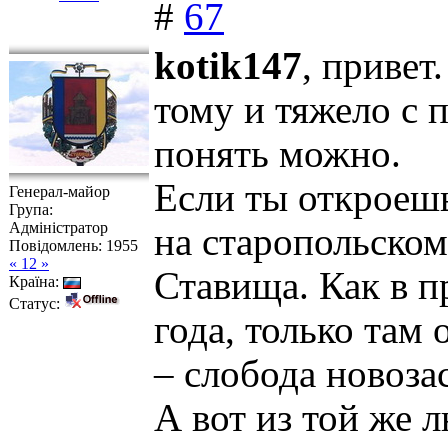
#
67
kotik147
, привет
тому и тяжело с 
понять можно.
Если ты откроеш
Генерал-майор
Група:
Адміністратор
на старопольском
Повідомлень:
1955
« 12 »
Ставища. Как в п
Країна:
Статус:
года, только там
– слобода новоза
А вот из той же 