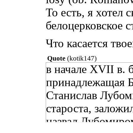
То есть, я хотел 
белоцерковское с
Что касается твое
Quote
(
kotik147
)
в начале XVІІ в.
принадлежащая Бе
Станислав Лубом
староста, заложи
назвал Лубомиро