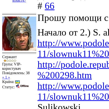
kotik147
#
66
Прошу помощи с 
Начало от 2.) S. a
http://www.podole
11/slownuk11%2
Сержант
http://podole.rep
Група: VIP-
користувач
%200298.htm
Повідомлень:
38
« 1 »
Країна:
http://www.podole
Статус:
11/slownuk11%2
Sulikowski.