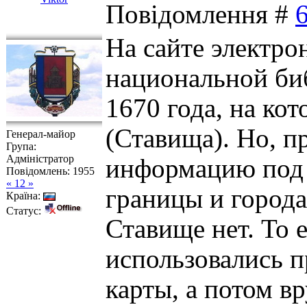
Повідомлення #
На сайте электро
национальной би
1670 года, на ко
(Ставища). Но, п
Генерал-майор
Група:
Адміністратор
информацию под к
Повідомлень:
1955
« 12 »
границы и города
Країна:
Статус:
Ставище нет. То 
использовались
карты, а потом в