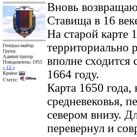
Вновь возвращаю
Ставища в 16 век
На старой карте 
территориально р
Генерал-майор
Група:
Адміністратор
вполне сходится 
Повідомлень:
1955
« 12 »
1664 году.
Країна:
Статус:
Карта 1650 года,
средневековья, пе
севером внизу. Д
перевернул и со