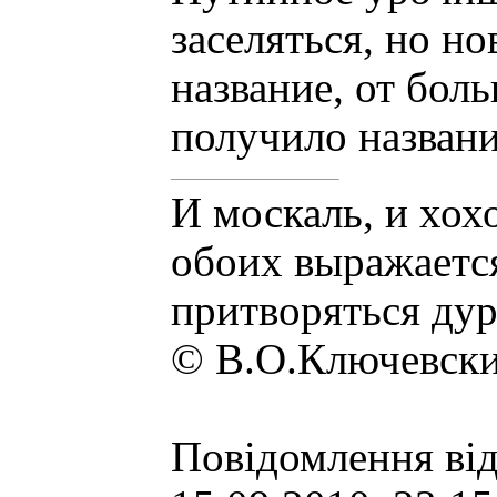
заселяться, но н
название, от бол
получило назван
И москаль, и хох
обоих выражаетс
притворяться дур
© В.О.Ключевск
Повідомлення ві