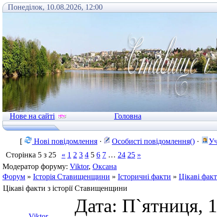
Понеділок, 10.08.2026, 12:00
Нове на сайті
Головна
[
Нові повідомлення
·
Особисті повідомлення()
·
Уч
Сторінка
5
з
25
«
1
2
3
4
5
6
7
…
24
25
»
Модератор форуму:
Viktor
,
Оксана
Форум
»
Історія Ставищенщини
»
Історичні факти
»
Цікаві фак
Цікаві факти з історії Ставищенщини
Дата: П`ятниця, 1
Viktor