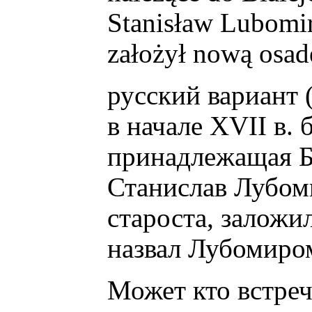
Stanisław Lubomirs
założył nową osad
русский вариант 
в начале XVІІ в.
принадлежащая Бе
Станислав Лубом
староста, заложи
назвал Лубомиро
Может кто встре