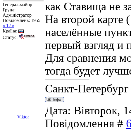
как Ставища не з
Генерал-майор
Група:
Адміністратор
На второй карте 
Повідомлень:
1955
« 12 »
населённые пункт
Країна:
Статус:
первый взгляд и 
Для сравнения мо
тогда будет лучш
Санкт-Петербург
Дата: Вівторок, 1
Viktor
Повідомлення #