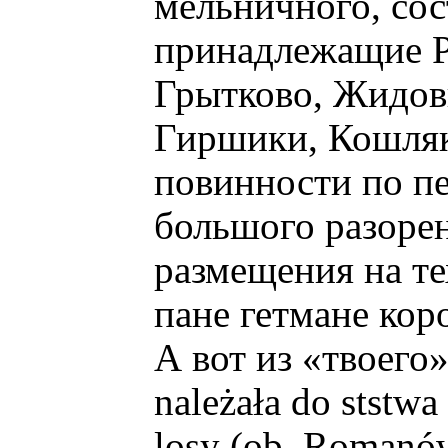
мельничного, сос
принадлежащие Р
Грытково, Жидов
Гиршики, Кошляк
повинности по пе
большого разорени
размещения на те
пане гетмане кор
А вот из «твоего»
należała do ststwa
losy (ob. Romanó