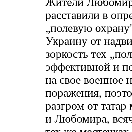
Жители Любомира
расставили в опр
„полевую охрану"
Украину от надв
зоркость тех „по
эффективной и по
на свое военное 
поражения, поэто
разгром от татар
и Любомира, всяч
тех же местечках