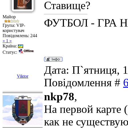
Ставище?
Майор
ФУТБОЛ - ГРА 
Група: VIP-
користувач
Повідомлень:
244
« 1 »
Країна:
Статус:
Дата: П`ятниця, 1
Viktor
Повідомлення #
nkp78
,
На первой карте 
как не существую