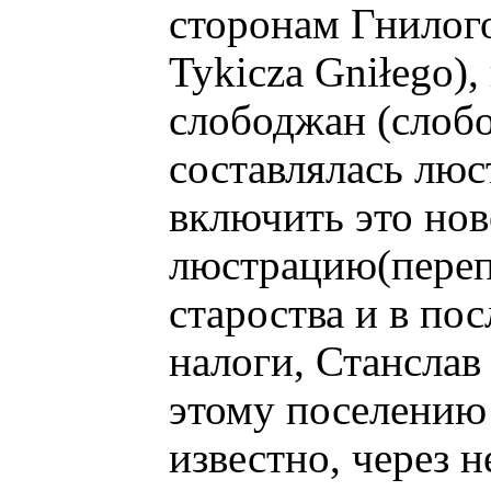
сторонам Гнилого
Tykicza Gniłego)
слободжан (слобо
составлялась люс
включить это нов
люстрацию(переп
староства и в по
налоги, Стансла
этому поселению
известно, через 