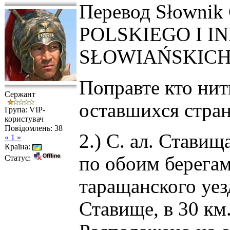
Перевод Słowni
POLSKIEGO I 
SŁOWIAŃSKICH .
Поправте кто нит
Сержант
оставшихся страни
Група: VIP-
користувач
Повідомлень:
38
2.) С. ал. Ставищ
« 1 »
Країна:
по обоим берегам
Статус:
таращанского уезд
Ставище, в 30 км.