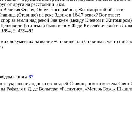
руг от друга на расстоянии 5 км.
о Великая Фосня, Овручского района, Житомирской области.
тавища (Ставище) на реке Здвиж в 16-17 веках? Вот ответ:
й спор за земли над рекой Здвижем (между Киевом и Житомиром
 Щенковичи (эти земли были веном Феди Киселёвичевой из Лозк
 1894, S. 475-481
ьских документах название «Ставище или Ставища», часто писалос
b)
Повідомлення #
67
часть украшения одного из алтарей Ставищанского костела Свят
ины Рафаэля и Д. де Вольтера: «Распятие», «Матерь Божья Шкап