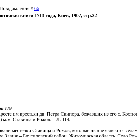
| Повідомлення #
66
оточная книги 1713 года, Киев, 1907, стр.22
ст 119
аресте им крестьян дв. Петра Скипора, бежавших из его с. Кост
) м.м. Ставища и Рожов. – Л. 119.
овали местечки Ставища и Рожов, которые нынче являются сёла
ке Здвиж – Брусиловский район, Житомирская область. Село Рож