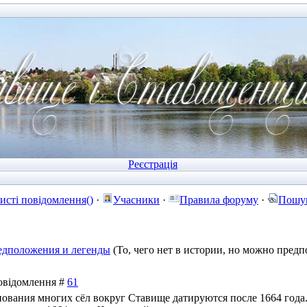
Реєстрація
исті повідомлення()
·
Учасники
·
Правила форуму
·
Пошу
едположения и легенды
(То, чего нет в истории, но можно предп
Повідомлення #
61
нования многих сёл вокруг Ставище датируются после 1664 года