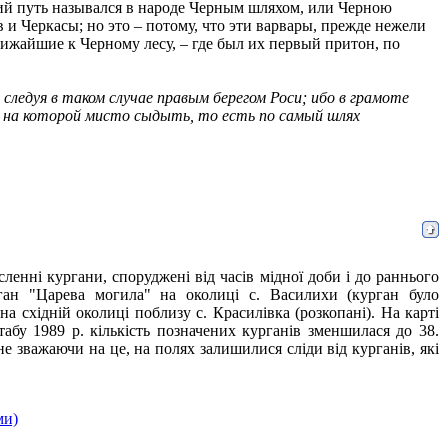
ий путь назывался в народе Черным шляхом, или Черною
 и Черкасы; но это – потому, что эти варвары, прежде нежели
лижайшие к Черному лесу, – где был их первый притон, по
, следуя в таком случае правым берегом Роси; ибо в грамоте
ни, на которой мисто сыдыть, то есть по самый шлях
ленні кургани, споруджені від часів мідної доби і до раннього
рган "Царева могила" на околиці с. Василихи (курган було
а східній околиці поблизу с. Красилівка (розкопані). На карті
абу 1989 р. кількість позначених курганів зменшилася до 38.
е зважаючи на це, на полях залишилися сліди від курганів, які
ми)