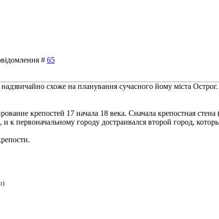
Повідомлення #
65
 надзвичайно схоже на планування сучасного йому міста Острог.
ование крепостей 17 начала 18 века. Сначала крепостная стена (
, и к первоначальному городу достраивался второй город, котор
крепости.
b)