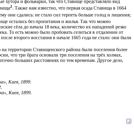
ные хутора и фольварки, так что Ставище представляло вид
2
авища
. Также нам известно, что первая осада Ставища в 1664
ему они сдались: не стало сил терпеть больше голод и лишения;
вище остались без пропитания и жилья. Так что можно
нские сёла до начала 18 века, количество их нападений резко
ека. То есть можно было пробовать селиться в отдалении от
осле второго восстания в начале 1665 года не стало: они были
то на территории Ставищенского района были поселения более
ии, что три брата основали три поселения на трёх холмах,
таточно больших расстояниях по тем временам. Другое дело,
а», Киев, 1899.
.
а», Киев, 1899.