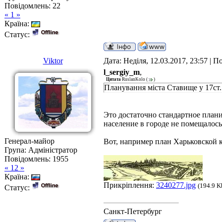
Повідомлень:
22
« 1 »
Країна:
Статус:
Viktor
Дата: Неділя, 12.03.2017, 23:57 | 
l_sergiy_m
,
Цитата
RuslanKolo
(
)
Планування міста Ставище у 17ст.
Это достаточно стандартное планир
население в городе не помещалось
Генерал-майор
Вот, например план Харьковской 
Група: Адміністратор
Повідомлень:
1955
« 12 »
Країна:
Прикріплення:
3240277.jpg
(194.9 K
Статус:
Санкт-Петербург