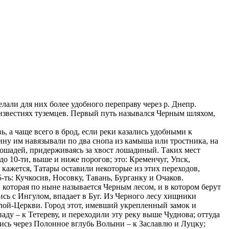
али для них более удобного переправу через р. Днепр.
 известиях туземцев. Первый путь назывался Черным шляхом,
, а чаще всего в брод, если реки казались удобными к
пину им навязывали по два снопа из камыша или тростника, на
ошадей, придерживаясь за хвост лошадиный. Таких мест
о 10-ти, выше и ниже порогов; это: Кременчуг, Упск,
 кажется, Татары оставили некоторые из этих переходов,
-ть: Кучкосив, Носовку, Тавань, Бурганку и Очаков.
которая по ныне называется Черным лесом, и в котором берут
ь с Ингулом, впадает в Буг. Из Черного лесу хищники
Белой-Церкви. Город этот, имевший укрепленный замок и
ду – к Тетереву, и переходили эту реку выше Чуднова; оттуда
ялись через Полонное вглубь Волыни – к Заславлю и Луцку;