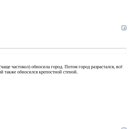
чаще частокол) обносила город. Потом город разрастался, всё
ый также обносился крепостной стеной.