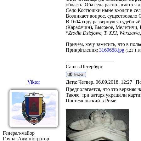
область. Оба села располагаются д
Село Костюшки ныне входят в сел
Возникает вопрос, существовало С
В 1604 году развернулся судебны
(Карабачин), Высокое, Мелетичи,
*Zrodła Dziejowe, T. XXI, Warszawa,
Причём, хочу заметить, что в пол
Прикріплення:
3169658.jpg
(123.1 K
Санкт-Петербург
Viktor
Дата: Четвер, 06.09.2018, 12:27 | 
Предполагается, что это верхняя 
Также, три алтаря украшали карт
Постемповский в Риме.
Генерал-майор
Група: Адміністратор