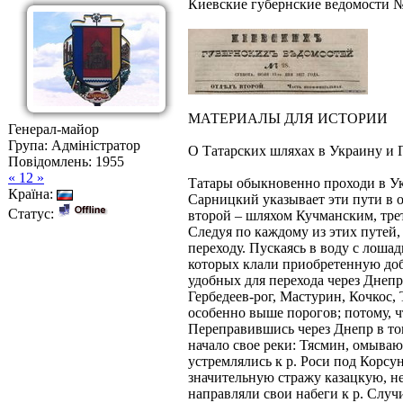
Киевские губернские ведомости №
МАТЕРИАЛЫ ДЛЯ ИСТОРИИ
Генерал-майор
Група: Адміністратор
О Татарских шляхах в Украину и 
Повідомлень:
1955
« 12 »
Татары обыкновенно проходи в Укр
Країна:
Сарницкий указывает эти пути в о
Статус:
второй – шляхом Кучманским, тре
Следуя по каждому из этих путей, 
переходу. Пускаясь в воду с лоша
которых клали приобретенную доб
удобных для перехода через Днепр
Гербедеев-рог, Мастурин, Кочкос,
особенно выше порогов; потому, ч
Переправившись через Днепр в том
начало свое реки: Тясмин, омыва
устремлялись к р. Роси под Корсу
значительную стражу казацкую, не
направляли свои набеги к р. Случ