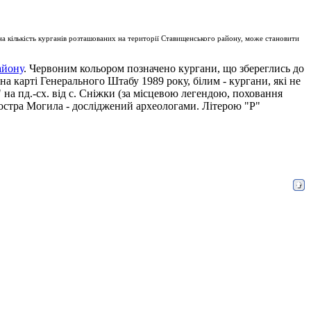
а кількість курганів розташованих на території Ставищенського району, може становити
айону
. Червоним кольором позначено кургани, що збереглись до
на карті Генерального Штабу 1989 року, білим - кургани, які не
на пд.-сх. від с. Сніжки (за місцевою легендою, поховання
 Гостра Могила - досліджений археологами. Літерою "Р"