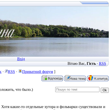
Вхід
Вітаю Вас
,
Гість
·
RSS
к
·
RSS
·
Приватний форум
]
оложить, что было.)
. Хотя какие-то отдельные хутора и фольварки существовали и