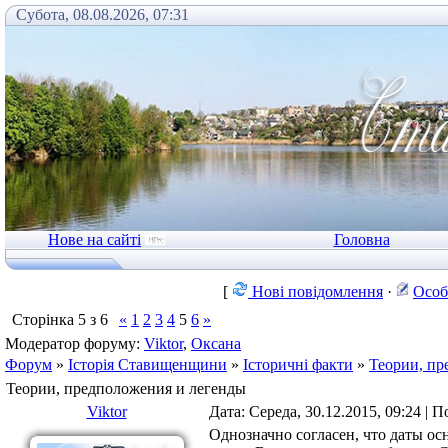
Субота, 08.08.2026, 07:31
Нове на сайті
Головна
[
Нові повідомлення
·
Особ
Сторінка
5
з
6
«
1
2
3
4
5
6
»
Модератор форуму:
Viktor
,
Оксана
Форум
»
Історія Ставищенщини
»
Історичні факти
»
Теории, пр
Теории, предположения и легенды
Viktor
Дата: Середа, 30.12.2015, 09:24 | 
Однозначно согласен, что даты ос