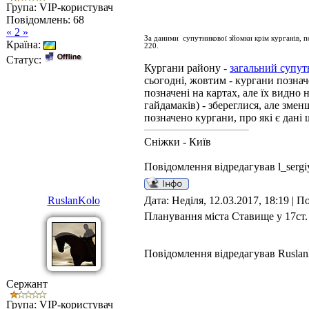
Група: VIP-користувач
Повідомлень:
68
« 2 »
За даними супутникової зйомки крім курганів, п
Країна:
220.
Статус:
Кургани району -
загальний супут
сьогодні, жовтим - кургани познач
позначені на картах, але їх видно
гайдамаків) - збереглися, але зме
позначено кургани, про які є дані 
Сніжки - Київ
Повідомлення відредагував
l_serg
RuslanKolo
Дата: Неділя, 12.03.2017, 18:19 | 
Планування міста Ставище у 17ст.
Повідомлення відредагував
Rusla
Сержант
Група: VIP-користувач