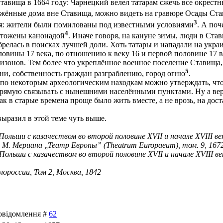
 Ставища в 1664 году: Чарнецкий велел татарам сжечь все окрест
жжённые дома вне Ставища, можно видеть на гравюре Осады Ст
3
бря: жители были помилованы под известными условиями
. А поч
4
чтожены канонадой
. Иначе говоря, на кануне зимы, люди в Ста
брелась в поисках лучшей доли. Хоть татары и нападали на украи
ловины 17 века, по отношению к веку 16 и первой половине 17 в
зонов. Тем более что укреплённое военное поселение Ставища, п
5
ни, собственность граждан разграблению, город огню
.
дя по некоторым археологическим находкам можно утверждать, ч
прямую связывать с нынешними населёнными пунктами. Ну а верс
ак в старые времена проще было жить вместе, а не врозь, на дос
ыразил в этой теме чуть выше.
Польши с казачеством во второй половине XVII и начале XVIII век
и М. Мериана „Театр Европы” (Theatrum Europaeum), том. 9, 1672
Польши с казачеством во второй половине XVII и начале XVIII век
ороссии, Том 2, Москва, 1842
Повідомлення #
62