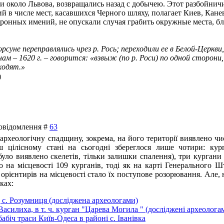
и около Львова, возвращались назад с добычею. Этот разбойнич
 в числе мест, касавшихся Черного шляху, полагает Киев, Канев
оронных имений, не опускали случая грабить окружные места, б
рсуне переправлялись чрез р. Рось; переходили ее в Белой-Церкви
анам – 1620 г. – говорится: «взвыж (по р. Роси) по одной сторо
ходят.»
)
 Повідомлення #
63
рхеологічну спадщину, зокрема, на його території виявлено чис
ш цілісному стані на сьогодні збереглося лише чотири: ку
уло виявлено скелетів, тільки залишки спалення), три кургани н
на місцевості 109 курганів, тоді як на карті Генерального Шт
рієнтирів на місцевості стало їх поступове розорювання. Але, н
ках:
д с. Розумниця (досліджена археологами)
 Василиха, в т. ч. курган "Царева Могила " (досліджені археолога
абіч траси Київ-Одеса в районі с. Іванівка