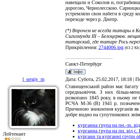
навещали и Соколов и, пограбивш
дорогою, Чернолесскою. Сарницкий
устремляли свои набеги в среду к
переходе через р. Днепр.
(*) Впрочем не всегда татары в Ко
Сигизмунда III – Белоцерков. мещ
татарский, где татаре Рось пере
Прикріплення:
2744006.jpg
(63.2 Kb
Санкт-Петербург
l_sergiy_m
Дата: Субота, 25.02.2017, 18:18 |
Ставищенський район має багату а
середньовіччя. З них більш-мен
розкопано 1845 року, в ньому не б
РСЧА М-36 (В) 1941 р. позначено 
Причиною зникнення курганів як о
добре видно на супутникових знім
курганна група на пн.-зх. ві
курганна група на пн. від с.
Лейтенант
кургани та курганні групи об