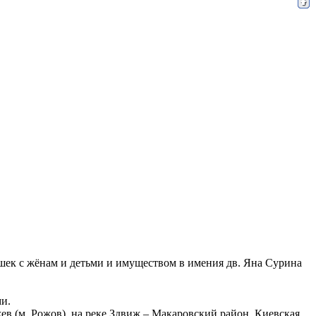
юшек с жёнам и детьми и имуществом в имения дв. Яна Сурина
ми.
ев (м. Рожов), на реке Здвиж – Макаровский район, Киевская