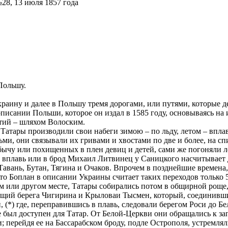
28, 13 июля 1857 года
Польшу.
аину и далее в Польшу тремя дорогами, или путями, которые дел
писании Польши, которое он издал в 1585 году, основываясь на
тий – шляхом Волоским.
Татары производили свои набеги зимою – по льду, летом – вплавь
дьми, они связывали их гривами и хвостами по две и более, на с
ычу или похищенных в плен девиц и детей, сами же погоняли л
 вплавь или в брод Михаил Литвинец у Саницкого насчитывает д
 Тавань, Бутан, Тягина и Очаков. Впрочем в позднейшие времена,
то Боплан в описании Украины считает таких переходов только 5
 или другом месте, Татары собирались потом в общирной роще, 
ющий берега Чигирина и Крыловаи Тысмен, который, соединившис
н, (*) где, переправившись в плавь, следовали берегом Роси до 
 был доступен для Татар. От Белой-Церкви они обращались к запа
и; перейдя ее на Бассарабском броду, подле Острополя, устремл