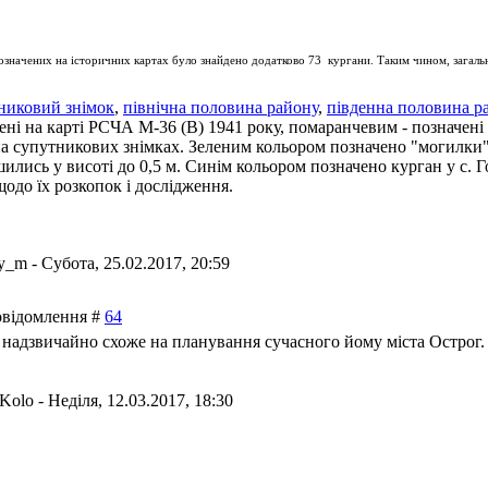
означених на історичних картах було знайдено додатково 73 кургани. Таким чином, загальн
никовий знімок
,
північна половина району
,
південна половина р
ені на карті РСЧА М-36 (В) 1941 року, помаранчевим - позначені 
 на супутникових знімках. Зеленим кольором позначено "могилки" 
ншились у висоті до 0,5 м. Синім кольором позначено курган у с.
щодо їх розкопок і дослідження.
iy_m
-
Субота, 25.02.2017, 20:59
Повідомлення #
64
 надзвичайно схоже на планування сучасного йому міста Острог.
nKolo
-
Неділя, 12.03.2017, 18:30