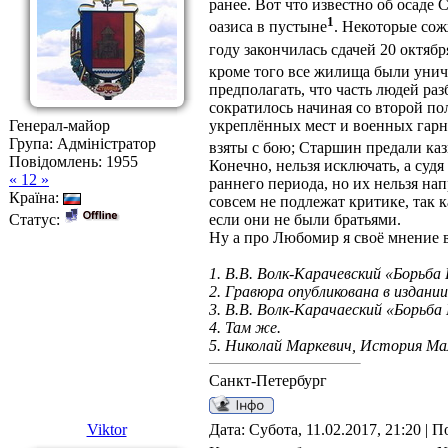
ранее. Вот что известно об осаде
1
оазиса в пустыне
. Некоторые со
году закончилась сдачей 20 октя
кроме того все жилища были уни
предполагать, что часть людей раз
сократилось начиная со второй по
укреплённых мест и военных гарни
Генерал-майор
Група: Адміністратор
взяты с бою; Старшин предали каз
Повідомлень:
1955
Конечно, нельзя исключать, а су
« 12 »
раннего периода, но их нельзя на
Країна:
совсем не подлежат критике, так к
Статус:
если они не были братьями.
Ну а про Любомир я своё мнение в
1. В.В. Волк-Карачевский «Борьба 
2. Гравюра опубликована в издани
3. В.В. Волк-Карачаеский «Борьба 
4. Там же.
5. Николай Маркевич, История Мал
Санкт-Петербург
Viktor
Дата: Субота, 11.02.2017, 21:20 | 