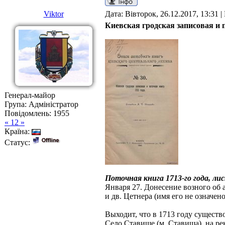
Viktor
Дата: Вівторок, 26.12.2017, 13:31 
Киевская гродская записовая и п
Генерал-майор
Група: Адміністратор
Повідомлень:
1955
« 12 »
Країна:
Статус:
Поточная книга 1713-го года, ли
Января 27. Донесение возного об 
и дв. Цетнера (имя его не означено
Выходит, что в 1713 году существ
Село Ставище (м. Ставища), на ре