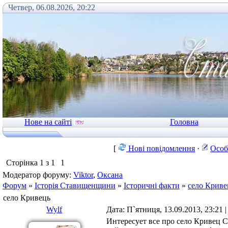
Четвер, 06.08.2026, 20:22
Нове на сайті
Головна
[
Нові повідомлення
·
Особ
Сторінка
1
з
1
1
Модератор форуму:
Viktor
,
Оксана
Форум
»
Історія Ставищенщини
»
Історичні факти
»
село Криве
село Кривець
Wylf
Дата: П`ятниця, 13.09.2013, 23:21
Интересует все про село Кривец С