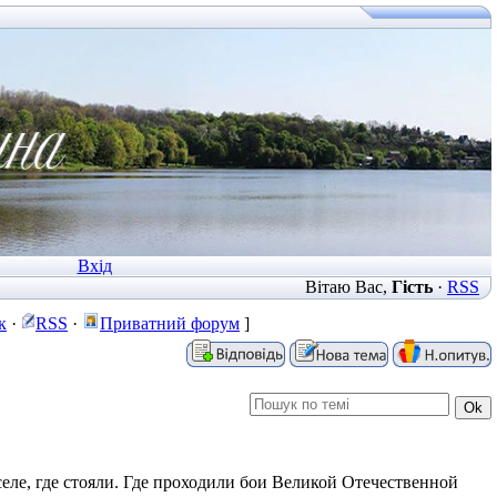
Вхід
Вітаю Вас
,
Гість
·
RSS
к
·
RSS
·
Приватний форум
]
еле, где стояли. Где проходили бои Великой Отечественной