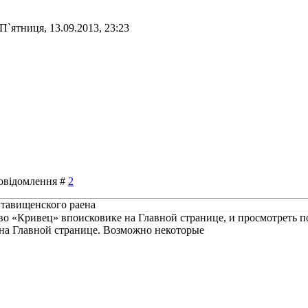
П`ятниця, 13.09.2013, 23:23
 Повідомлення #
2
Ставищенского раена
ово «Кривец» впоисковике на Главной странице, и просмотреть
 на Главной странице. Возможно некоторые