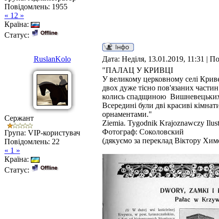
Повідомлень:
1955
« 12 »
Країна:
Статус:
RuslanKolo
Дата: Неділя, 13.01.2019, 11:31 | 
"ПАЛАЦ У КРИВЦІ
У великому церковному селі Кривец
двох дуже тісно пов'язаних части
колись спадщиною Вишневецьких, п
Всередині були дві красиві кімнат
орнаментами."
Сержант
Ziemia. Tygodnik Krajoznawczy Ilus
Фотограф: Соколовский
Група: VIP-користувач
(дякуємо за переклад Віктору Хим
Повідомлень:
22
« 1 »
Країна:
Статус: