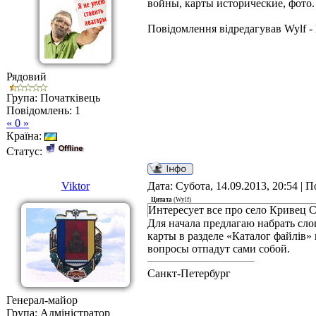
войны, карты исторические, фото.
Повідомлення відредагував
Wylf
-
Рядовий
Група: Початківець
Повідомлень:
1
« 0 »
Країна:
Статус:
Viktor
Дата: Субота, 14.09.2013, 20:54 |
Цитата
(
Wylf
)
Интересует все про село Кривец 
Для начала предлагаю набрать сл
карты в разделе «Каталог файлів»
вопросы отпадут сами собой.
Санкт-Петербург
Генерал-майор
Група: Адміністратор