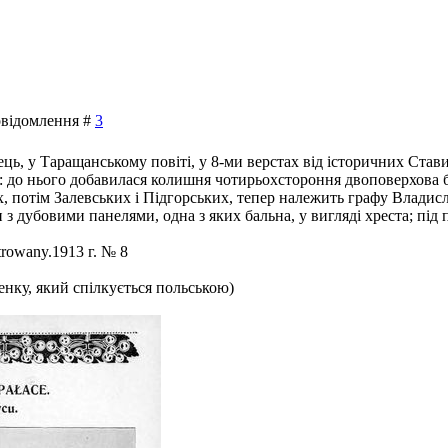
Повідомлення #
3
ь, у Таращанському повіті, у 8-ми верстах від історичних Стави
н: до нього добавилася колишня чотирьохстороння двоповерхова 
отім Залевських і Підгорських, тепер належить графу Владисла
и з дубовими панелями, одна з яких бальна, у вигляді хреста; пі
trowany.1913 г. № 8
енку, який спілкується польською)