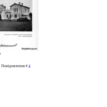
)
 | Повідомлення #
4