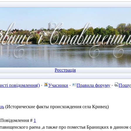
Реєстрація
исті повідомлення()
·
Учасники
·
Правила форуму
·
Пошу
ць
(Исторические факты происхождения села Кривец)
 | Повідомлення #
1
тавищенского раена ,а также про поместья Браницких в данном с