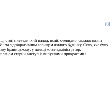
щ, стоїть невеличкий палац, який, очевидно, складається із
башта з декоративним горищем жилого будинку. Село, яке було
ву Браницькому; у палаці живе адміністратор.
д палацом старий виступ із випуклими прикрасами і