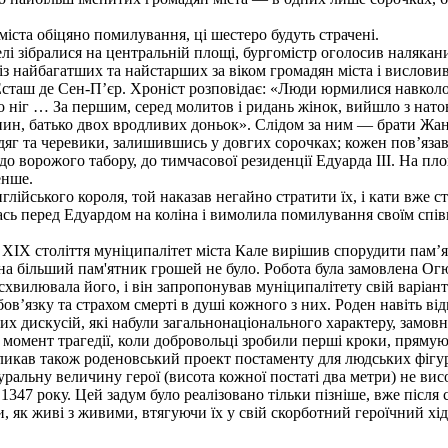
іста обіцяно помилування, ці шестеро будуть страчені.
елі зібралися на центральній площі, бургомістр оголосив наляка
із найбагатших та найстарших за віком громадян міста і вислови
сташ де Сен-П’єр. Хроніст розповідає: «Люди юрмилися навколо н
го ніг … За першим, серед молитов і ридань жінок, вийшло з нат
ин, батько двох вродливих доньок». Слідом за ним — брати Жан і 
одяг та черевики, залишившись у довгих сорочках; кожен пов’язав
до ворожого табору, до тимчасової резиденції Едуарда III. На пл
енше.
лійського короля, той наказав негайно стратити їх, і кати вже с
сь перед Едуардом на коліна і вимолила помилування своїм співві
ні ХIХ століття муніципалітет міста Кале вирішив спорудити па
а більший пам'ятник грошей не було. Робота була замовлена Огюс
хвилювала його, і він запропонував муніципалітету свій варіант 
ов’язку та страхом смерті в душі кожного з них. Роден навіть від
гих дискусій, які набули загальнонаціонального характеру, замо
омент трагедії, коли добровольці зробили перші кроки, прямуючи
кликав також роденовський проект постаменту для людських фігур
ральну величину герої (висота кожної постаті два метри) не висо
 1347 року. Цей задум було реалізовано тільки пізніше, вже після
, як живі з живими, втягуючи їх у свій скорботний героїчний х