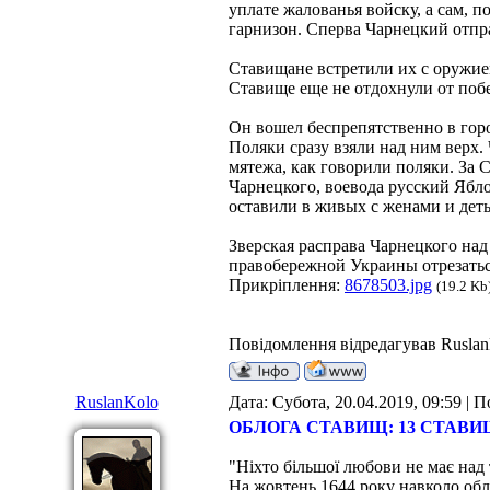
уплате жалованья войску, а сам, 
гарнизон. Сперва Чарнецкий отпра
Ставищане встретили их с оружием
Ставище еще не отдохнули от поб
Он вошел беспрепятственно в гор
Поляки сразу взяли над ним верх.
мятежа, как говорили поляки. За 
Чарнецкого, воевода русский Ябло
оставили в живых с женами и деть
Зверская расправа Чарнецкого над
правобережной Украины отрезаться
Прикріплення:
8678503.jpg
(19.2 Kb
Повідомлення відредагував
Rusla
RuslanKolo
Дата: Субота, 20.04.2019, 09:59 |
ОБЛОГА СТАВИЩ: 13 СТАВИ
"Ніхто більшої любови не має над 
На жовтень 1644 року навколо обло