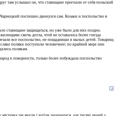
друг там услышал он, что ставищане прогнали от себя польский
 Чарнецкий поспешно двинулся сам. Козаки и поспольство в
ыло ставищане защищаться, но уже было для них поздно.
 жилищами сжечь дотла, чтоб не оставалось более гнезда
ерезали все поспольство, не пощадивши и малых детей. Товарищ
исляке поляки поступили человечнее; по крайней мере они
дались полякам.
народ к покорности, только более побуждала поспольство
містечку ще могли і хотіли захищатися, але тисячі людей з