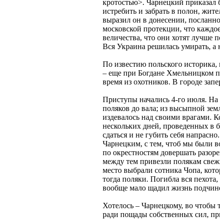
кротостью>. Чарнецкий приказал б
истребить и забрать в полон, жител
выразил он в донесении, посланно
московской протекции, что каждо
величества, что они хотят лучше 
Вся Украина решилась умирать, а 
По известию польского историка, 
– еще при Богдане Хмельницком п
время из охотников. В городе запе
Приступы начались 4-го июля. На 
поляков до вала; из высыпной зем
издевалось над своими врагами. К
нескольких дней, проведенных в 
сдаться и не губить себя напрасн
Чарнецким, с тем, чтоб мы были в
по окрестностям довершать разоре
между тем привезли полякам свежи
место выбрали сотника Чопа, кот
тогда поляки. Погибла вся пехота
вообще мало щадил жизнь подчинен
Хотелось – Чарнецкому, во чтобы т
ради пощады собственных сил, при