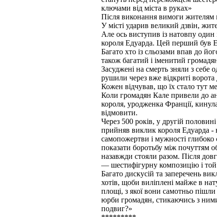
ключами від міста в руках»
Після виконання вимоги жителям м
У місті ударив великий дзвін, жит
Але ось виступив із натовпу один 
короля Едуарда. Цей перший був Е
Багато хто із сльозами впав до йо
також багатий і іменитий громадян
Засуджені на смерть зняли з себе 
рушили через вже відкриті ворота 
Кожен відчував, що їх стало тут м
Коли громадян Кале привели до анг
короля, уродженка Франції, кинула
відмовити.
Через 500 років, у другій полови
прийняв виклик короля Едуарда - н
самопожертви і мужності глибоко с
показати боротьбу між почуттям об
назавжди стояли разом. Після дов
— шестифігурну композицію і той м
Багато дискусій та заперечень ви
хотів, щоби виліплені майже в нату
площі, з якої вони самотньо пішли
юрби громадян, стикаючись з ними
подвиг?»