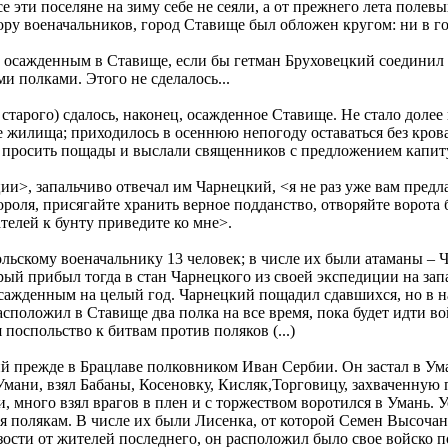
се эти поселяне на зиму себе не сеяли, а от прежнего лета полев
ору военачальников, город Ставище был обложен кругом: ни в го
осажденным в Ставище, если бы гетман Бруховецкий соединил 
и полками. Этого не сделалось...
- старого) сдалось, наконец, осажденное Ставище. Не стало доле
се жилища; приходилось в осеннюю непогоду оставаться без кро
просить пощады и выслали священников с предложением капит
ии>, запальчиво отвечал им Чарнецкий, <я не раз уже вам предл
роля, присягайте хранить верное подданство, отворяйте ворота б
телей к бунту приведите ко мне>.
льскому военачальнику 13 человек; в числе их были атаманы – 
рый прибыл тогда в стан Чарнецкого из своей экспедиции на зап
осажденным на целый год. Чарнецкий пощадил сдавшихся, но в на
сположил в Ставище два полка на все время, пока будет идти вой
 поспольство к битвам против поляков (...)
 прежде в Брацлаве полковником Иван Сербии. Он застал в Ума
мани, взял Бабаны, Косеновку, Кисляк,Торговицу, захваченную п
 много взял врагов в плен и с торжеством воротился в Умань. 
я полякам. В числе их были Лисенка, от которой Семен Высочан
ости от жителей последнего, он расположил было свое войско п