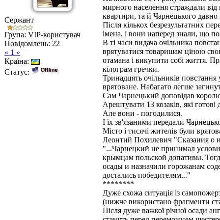
мирного населення страждали від г
квартири, та й Чарнецького давно 
Сержант
Після кількох безрезультатних пе
імена, і вони наперед знали, що п
Група: VIP-користувач
В ті часи видача очільника повст
Повідомлень:
22
врятуватися товаришам ціною свого 
« 1 »
отамана і викупити собі життя. При
Країна:
кілограм гречки.
Статус:
Тринадцять очільників повстання 
врятоване. Набагато легше загину
Сам Чарнецький доповідав королю:
Арештувати 13 козаків, які готові 
Але вони - погодилися.
І їх зв'язаними передали Чарнецьк
Місто і тисячі жителів були врято
Леонтий Похилевич "Сказания о н
"...Чарнецкий не принимал услови
крымцам польской допативы. Тогда
осады и назначили горожанам соде
достались победителям..."
********
Дуже схожа ситуація із самопожерт
(нижче використано фрагменти ста
Після дуже важкої річної осади ан
стануть перед переможцем шестеро