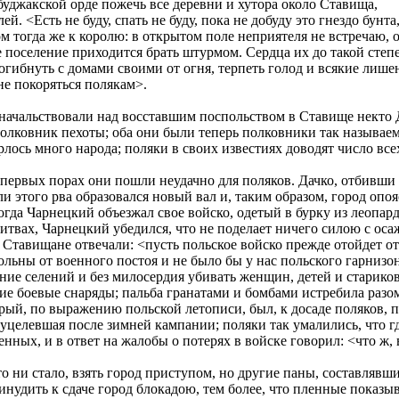
уджакской орде пожечь все деревни и хутора около Ставища,
ей. <Есть не буду, спать не буду, пока не добуду это гнездо бунт
м тогда же к королю: в открытом поле неприятеля не встречаю, о
е поселение приходится брать штурмом. Сердца их до такой ст
погибнуть с домами своими от огня, терпеть голод и всякие лише
не покоряться полякам>.
начальствовали над восставшим поспольством в Ставище некто Д
олковник пехоты; оба они были теперь полковники так называе
рлось много народа; поляки в своих известиях доводят число все
первых порах они пошли неудачно для поляков. Дачко, отбивши и
ли этого рва образовался новый вал и, таким образом, город опо
огда Чарнецкий объезжал свое войско, одетый в бурку из леопар
битвах, Чарнецкий убедился, что не поделает ничего силою с о
о. Ставищане отвечали: <пусть польское войско прежде отойдет о
ольны от военного постоя и не было бы у нас польского гарнизон
ние селений и без милосердия убивать женщин, детей и стариков
е боевые снаряды; пальба гранатами и бомбами истребила разом
орый, по выражению польской летописи, был, к досаде поляков,
, уцелевшая после зимней кампании; поляки так умалились, что 
ных, и в ответ на жалобы о потерях в войске говорил: <что ж,
о ни стало, взять город приступом, но другие паны, составлявши
нудить к сдаче город блокадою, тем более, что пленные показыва