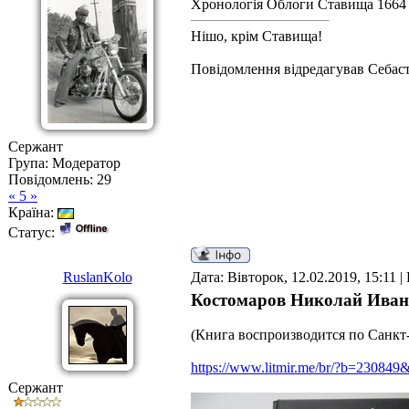
Хронологія Облоги Ставища 1664
Нішо, крім Ставища!
Повідомлення відредагував
Себас
Сержант
Група: Модератор
Повідомлень:
29
« 5 »
Країна:
Статус:
RuslanKolo
Дата: Вівторок, 12.02.2019, 15:11 
Костомаров Николай Иванов
(Книга воспроизводится по Санкт-
https://www.litmir.me/br/?b=230849
Сержант