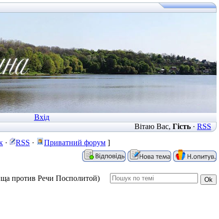
Вхід
Вітаю Вас
,
Гість
·
RSS
к
·
RSS
·
Приватний форум
]
ища против Речи Посполитой)