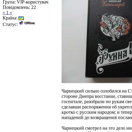
Група: VIP-користувач
Повідомлень:
22
« 1 »
Країна:
Статус:
Чарнецкий сильно озлобился на Ст
стороне Днепра восстание, стави
госпитале, разобрали но рукам с
сделавши распоряжения об укрепле
кротко с русским народом; и тепе
нападений до возвращения посланц
Чарнецкий смотрел на это дело ин