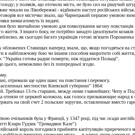
олоду; у поляків, що оточили місто, не було сил на рішучий шту
вже чекали на Лівобережжі - відбивати наступ російських військ
реговорів все містечко знало, що Чарнецький першою умовою вима
оляки вимагатимуть їх видачі.
ання було звичайною умовою для помилування загону повстанців -
життя. З іншого боку, не потрібно занадто ідеалізувати козаків -
близно, як сьогодні багато українців готові зв'язати Порошенка 
у обложених Ставищах наперед знали, що, якщо погодяться на стр
ти в найближчому бою чи іншим способом вкоротити собі життя, н
 "Україна готова радше померти, ніж піддатися Польщі".
до цього, неможливо без їх попередньої згоди.
ому.
вані, отримали ще один шанс на повстання і перемогу.
аселенных местностях Киевской губернии" 1864:
й. Требовал 13-тъ старшин, между ними главнейших: Чепу и Под
 отняли от церквей колокола, как голоса призывающие народ к 
ржать на свой счет 2 польские хоругви, оставленные вместо гарн
вою очільників була у Франції, у 1347 році, під час осади англій
тті Клари Гудзик "Громадяни Кале")
глійський король погодився прийняти капітуляцію приреченого мі
 найбільш іменитих громадян міста — в одних лише сорочках, бос