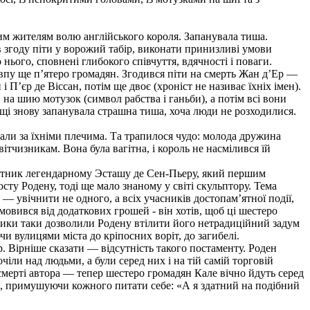
ним жителям волю англійського короля. Запанувала тиша.
в згоду піти у ворожий табір, виконати принизливі умови
ього, сповнені глибокого співчуття, вдячності і поваги.
овпу ще п’ятеро громадян. Згодився піти на смерть Жан д’Ер —
П’єр де Віссан, потім ще двоє (хроніст не називає їхніх імен).
 на шию мотузок (символ рабства і ганьби), а потім всі вони
ощі знову запанувала страшна тиша, хоча люди не розходилися.
тали за їхніми плечима. Та трапилося чудо: молода дружина
тчизникам. Вона була вагітна, і король не насмілився їй
м’ятник легендарному Эсташу де Сен-Пьеру, який першим
ту Родену, тоді ще мало знаному у світі скульптору. Тема
— увічнити не одного, а всіх учасників достопам’ятної події,
мовився від додаткових грошей - він хотів, щоб ці шестеро
вники таки дозволили Родену втілити його нетрадиційний задум
 вулицями міста до кріпосних воріт, до загибелі.
. Вірніше сказати — відсутність такого постаменту. Роден
чіли над людьми, а були серед них і на тій самій торговій
 смерті автора — тепер шестеро громадян Кале вічно йдуть серед
ід, примушуючи кожного питати себе: «А я здатний на подібний