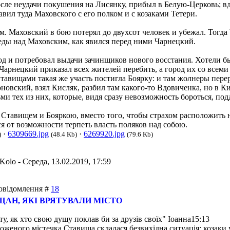
после неудачи покушения на Лисянку, прибыл в Белую-Церковь; в
вил туда Маховского с его полком и с козаками Тетери.
. Маховский в бою потерял до двухсот человек и убежал. Тогда
еды над Маховским, как явился перед ними Чарнецкий.
од и потребовал выдачи зачинщиков нового восстания. Хотели б
 Чарнецкий приказал всех жителей перебить, а город их со всеми
Cтавищами такая же участь постигла Боярку: и там жолнеры пер
новский, взял Кисляк, разбил там какого-то Вдовиченка, но в К
ми тех из них, которые, видя сразу невозможность бороться, под
 Ставищем и Бояркою, вместо того, чтобы страхом расположить 
 от возможности терпеть власть поляков над собою.
·
6309669.jpg
·
6269920.jpg
)
(48.4 Kb)
(79.6 Kb)
nKolo
-
Середа, 13.02.2019, 17:59
 Повідомлення #
18
ЩАН, ЯКІ ВРЯТУВАЛИ МІСТО
ту, як хто свою душу поклав би за друзів своїх" Іоанна15:13
женого містечка Ставища склалася безвихідна ситуація: козаки у 