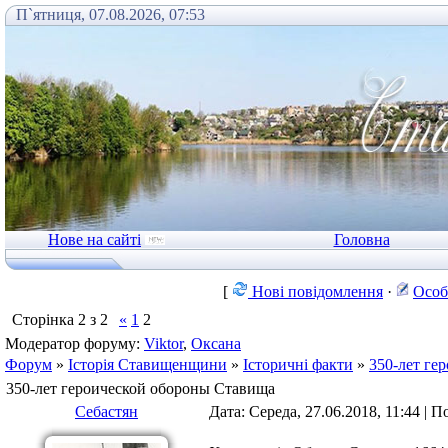
П`ятниця, 07.08.2026, 07:53
Нове на сайті
Головна
[
Нові повідомлення
·
Особ
Сторінка
2
з
2
«
1
2
Модератор форуму:
Viktor
,
Оксана
Форум
»
Історія Ставищенщини
»
Історичні факти
»
350-лет ге
350-лет героической обороны Ставища
Себастян
Дата: Середа, 27.06.2018, 11:44 | 