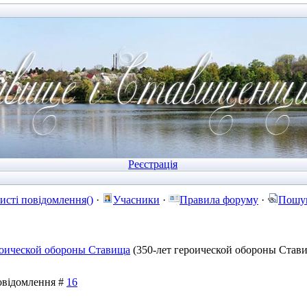
Реєстрація
исті повідомлення()
·
Учасники
·
Правила форуму
·
Пошу
роической обороны Ставища
(350-лет героической обороны Став
Повідомлення #
16