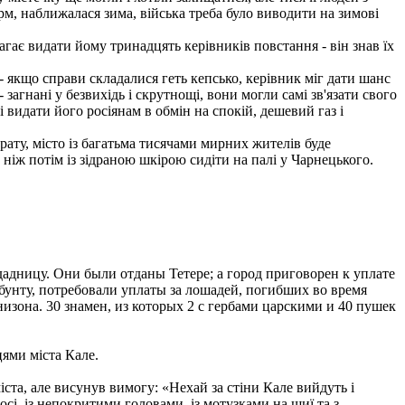
рм, наближалася зима, війська треба було виводити на зимові
.
гає видати йому тринадцять керівників повстання - він знав їх
 якщо справи складалися геть кепсько, керівник міг дати шанс
 загнані у безвихідь і скрутнощі, вони могли самі зв'язати свого
і видати його росіянам в обмін на спокій, дешевий газ і
ату, місто із багатьма тисячами мирних жителів буде
іж потім із зідраною шкірою сидіти на палі у Чарнецького.
адницу. Они были отданы Тетере; а город приговорен к уплате
бунту, потребовали уплаты за лошадей, погибших во время
изона. 30 знамен, из которых 2 с гербами царскими и 40 пушек
цями міста Кале.
ста, але висунув вимогу: «Нехай за стіни Кале вийдуть і
і, із непокритими головами, із мотузками на шиї та з