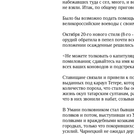
набежавших туда с сел, много, и в
не взяли. Итак, по общему пригов
Было бы возможно подать помощь 
великороссийские воеводы с своим
Октября 20-го нового стиля (8-го 
орудий обратила в пепел почти в
положении осажденные решились 
<Не можете толковать о капитуляц
помилования; сдавайтесь на имя ко
всех ваших коноводов и подстрека
Ставищане связали и привели к по
выданных под караул Тетере, кото
количество пороха, что стало бы 
жизнь окуп татарским султанам, ра
что в них звонили в набат, созывая
В Умани полковником стал бывший
поляков и потом, выступивши из У
поляками и враждебными козаками,
городках, только что покорившихс
усилий. Чарнецкий не ожидал дерз