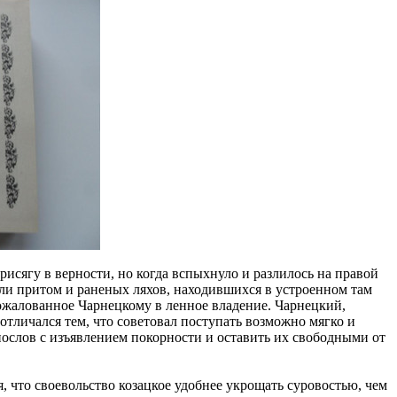
исягу в верности, но когда вспыхнуло и разлилось на правой
ли притом и раненых ляхов, находившихся в устроенном там
пожалованное Чарнецкому в ленное владение. Чарнецкий,
тличался тем, что советовал поступать возможно мягко и
послов с изъявлением покорности и оставить их свободными от
я, что своевольство козацкое удобнее укрощать суровостью, чем