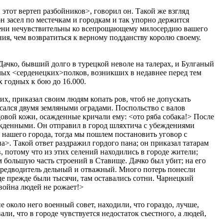
а, этот вертеп разбойников>, говорил он. Такой же взгляд
н засел по местечкам и городкам и так упорно держится
епени нечувствительны ко всепрощающему милосердию вашего
ния, чем возвратиться к верному подданству королю своему.
ачко, бывший долго в турецкой неволе на талерах, и Булганый
мых <серденецких>полков, возникших в недавнее перед тем
х годных к бою до 16.000.
х, приказал своим людям копать ров, чтоб не допускать
ясался двумя земляными оградами. Поспольство с валов
довой кожи, осажденные кричали ему: <ото ряба собака!> После
сажденными. Он отправил в город шляхтича с убеждениями
т нашего города, тогда мы пошлем постановить уговор с
а>. Такой ответ раздражил гордого пана; он приказал татарам
, потому что из этих селений находились в городе жители;
 большую часть строений в Ставище. Дачко был убит; на его
 предводитель дельный и отважный. Много потерь понесли
где прежде были тысячи, там оставались сотни. Чарнецкий
 война людей не рожает!>
е около него военный совет, находили, что гораздо, лучше,
ли, что в городе чувствуется недостаток съестного, а людей,