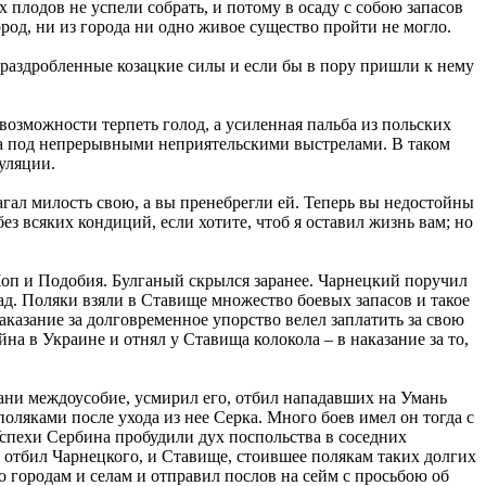
ых плодов не успели собрать, и потому в осаду с собою запасов
род, ни из города ни одно живое существо пройти не могло.
раздробленные козацкие силы и если бы в пору пришли к нему
е возможности терпеть голод, а усиленная пальба из польских
ва под непрерывными неприятельскими выстрелами. В таком
уляции.
агал милость свою, а вы пренебрегли ей. Теперь вы недостойны
ез всяких кондиций, если хотите, чтоб я оставил жизнь вам; но
Чоп и Подобия. Булганый скрылся заранее. Чарнецкий поручил
ад. Поляки взяли в Ставище множество боевых запасов и такое
казание за долговременное упорство велел заплатить за свою
на в Украине и отнял у Ставища колокола – в наказание за то,
ни междоусобие, усмирил его, отбил нападавших на Умань
оляками после ухода из нее Серка. Много боев имел он тогда с
Успехи Сербина пробудили дух поспольства в соседних
 отбил Чарнецкого, и Ставище, стоившее полякам таких долгих
о городам и селам и отправил послов на сейм с просьбою об