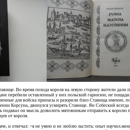
авище. Во время похода короля на левую сторону жители дали пр
щане перебили оставленный у них польский гарнизон, не пощади
везенные для войска припасы и разорили близ Ставища имение, 
нии Корсуна, двинулся усмирять Ставище. Ян Собеский всегда о
рь подавал он мысль дозволить мятежникам отправить к королю 
ев от короля.
аче, и отвечал: <я не умею и не люблю льстить: опыт научил.мен