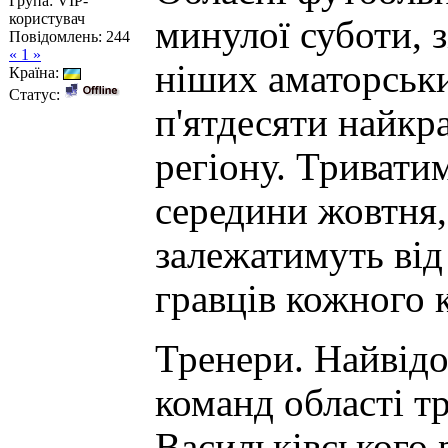
Група: VIP-
користувач
минулої суботи, 
Повідомлень:
244
« 1 »
ніших аматорськи
Країна:
Статус:
п'ятдесяти найкр
регіону. Тривати
середини жовтня,
залежатимуть від 
гравців кожного 
Тренери. Найвід
команд області т
Васильківського 