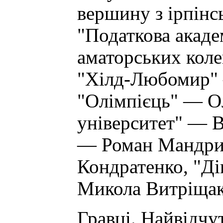
вершину з ірпінс
"Податкова акаде
аматорських коле
"Хілд-Любомир"
"Олімпієць" — О
університет" — 
— Роман Мандри
Кондратенко, "Ді
Микола Витріщак
Гравці. Найвідчу