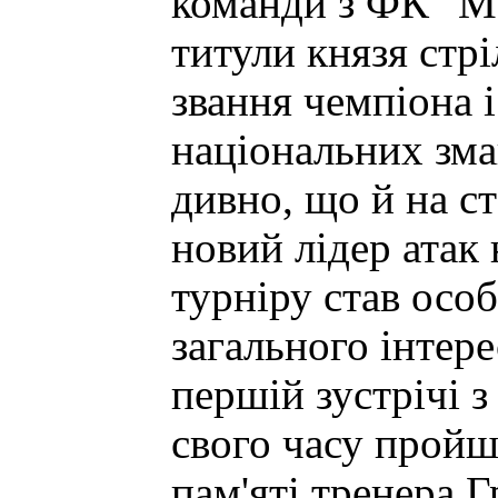
команди з ФК "Ма
титули князя стрі
звання чемпіона 
національних зма
дивно, що й на с
новий лідер атак
турніру став осо
загального інтере
першій зустрічі 
свого часу пройш
пам'яті тренера Г