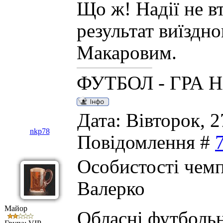
Що ж! Надії не в
результат виїздн
Макаровим.
ФУТБОЛ - ГРА 
Дата: Вівторок, 2
nkp78
Повідомлення #
Особистості чемп
Валерко
Майор
Обласні футбольн