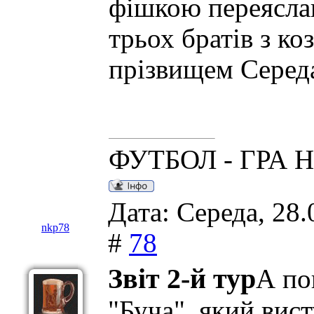
фішкою переяслав
трьох братів з к
прізвищем Сере
ФУТБОЛ - ГРА 
Дата: Середа, 28.
nkp78
#
78
Звіт 2-й тур
А по
"Буча", який вист