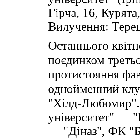
Гірча, 16, Курята
Вилучення: Терещ
Останнього квітн
поєдинком третьо
протистояння фа
однойменний клу
"Хілд-Любомир".
університет" — 
— "Діназ", ФК "