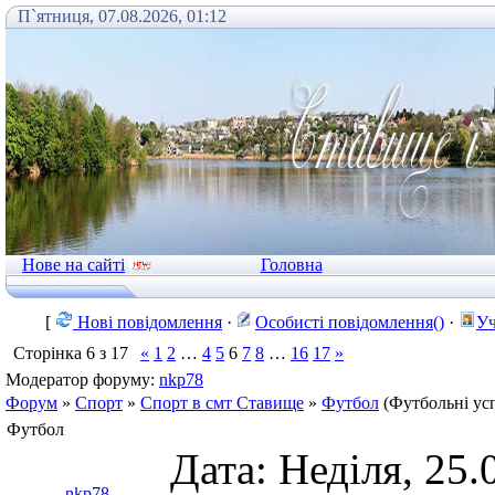
П`ятниця, 07.08.2026, 01:12
Нове на сайті
Головна
[
Нові повідомлення
·
Особисті повідомлення()
·
Уч
Сторінка
6
з
17
«
1
2
…
4
5
6
7
8
…
16
17
»
Модератор форуму:
nkp78
Форум
»
Спорт
»
Спорт в смт Ставище
»
Футбол
(Футбольні ус
Футбол
Дата: Неділя, 25.
nkp78