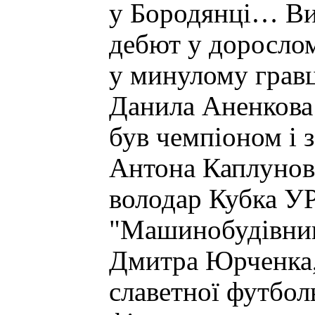
у Бородянці… Ви
дебют у дорослом
у минулому гравц
Данила Аненкова 
був чемпіоном і 
Антона Каплунов
володар Кубка УР
"Машинобудівник
Дмитра Юрченка,
славетної футбол