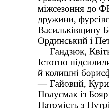
міжсезоння до ФК
дружини, фурсівс
Васильківщину Б
Ординський і Пет
— Гандзюк, Квіт
Істотно підсилил
й колишні борисф
— Гайовий, Курил
Полусмак із Бояр
Натомість з Путр