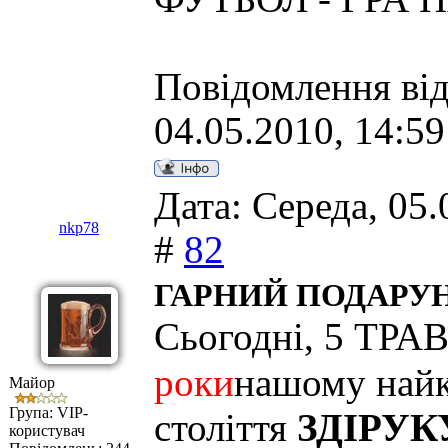
Повідомлення ві
04.05.2010, 14:59
Дата: Середа, 05.
nkp78
#
82
ГАРНИЙ ПОДАРУ
Сьогодні, 5 ТРА
роки
нашому най
Майор
Група: VIP-
століття
ЗДІРУК
користувач