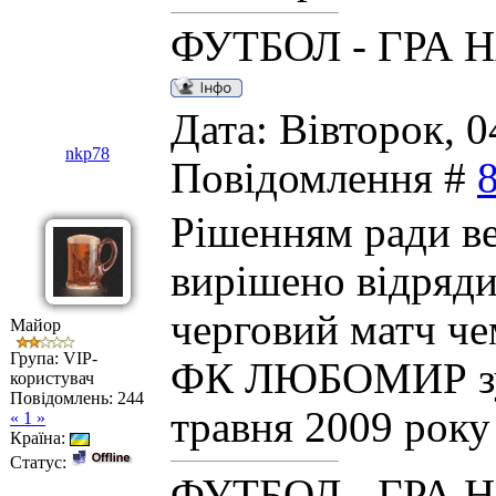
ФУТБОЛ - ГРА 
Дата: Вівторок, 0
nkp78
Повідомлення #
Рішенням ради в
вирішено відряди
черговий матч чем
Майор
Група: VIP-
ФК ЛЮБОМИР зус
користувач
Повідомлень:
244
травня 2009 року
« 1 »
Країна:
Статус:
ФУТБОЛ - ГРА 