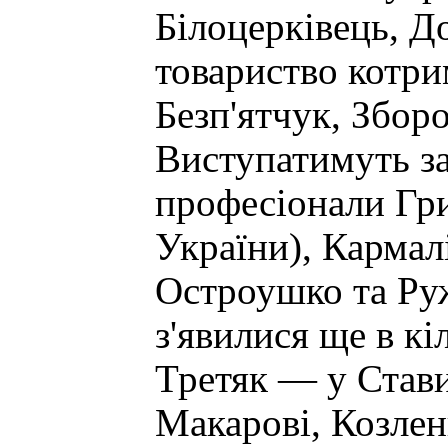
Білоцерківець, Д
товариство котри
Безп'ятчук, Збор
Виступатимуть за
професіонали Гр
України), Кармал
Остроушко та Ру
з'явилися ще в кі
Третяк — у Став
Макарові, Козлен