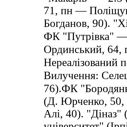
71, пн — Поліщук
Х
Богданов, 90). "
ФК "Путрівка" — 
Ординський, 64, 
Нереалізований п
Вилучення: Селе
76).
ФК "Бородянк
(Д. Юрченко, 50,
Алі, 40). "Діназ
університет" (Ірп