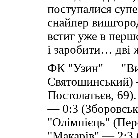
поступалися супе
снайпер вишгоро
встиг уже в перш
і заробити… дві 
ФК "Узин" — "Ви
Святошинський) —
Постолатьєв, 69)
— 0:3 (Зборовськи
"Олімпієць" (Пе
"Макарів" — 2:3 