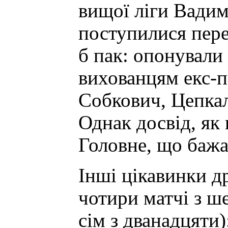
вищої ліги Вади
поступилися пере
б пак: опонувал
вихованцям екс-
Собкович, Цепка
Однак досвід, як
Головне, що бажа
Інші цікавинки др
чотири матчі з ш
сім з дванадцяти)