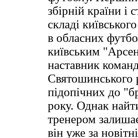
збірній країни і 
складі київськог
в обласних футбо
київським "Арсен
наставник коман
Святошинського р
підопічних до "б
року. Однак най
тренером залишає
він уже за новітн