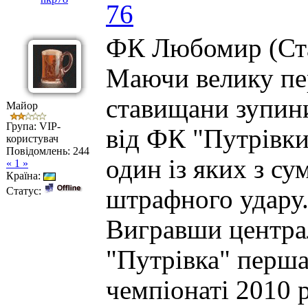
76
ФК Любомир (Ста
Маючи велику пер
ставищани зупини
Майор
Група: VIP-
від ФК "Путрівки
користувач
Повідомлень:
244
один із яких з с
« 1 »
Країна:
Статус:
штрафного удару
Вигравши центра
"Путрівка" перша
чемпіонаті 2010 р