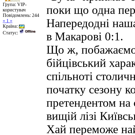
Група: VIP-
поки що одна пер
користувач
Повідомлень:
244
Напередодні наша
« 1 »
Країна:
Статус:
в Макарові 0:1.
Що ж, побажаємо
бійцівський хара
спільноті столичн
початку сезону к
претендентом на 
вищій лізі Київсь
Хай переможе на