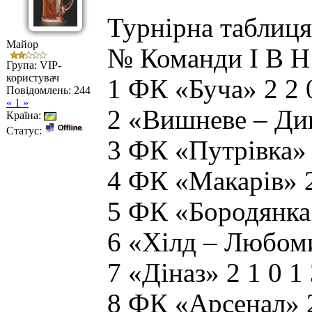
Турнірна таблиця
Майор
№ Команди І В 
Група: VIP-
користувач
1 ФК «Буча» 2 2 0
Повідомлень:
244
« 1 »
2 «Вишневе – Дин
Країна:
Статус:
3 ФК «Путрівка» 2
4 ФК «Макарів» 2
5 ФК «Бородянка»
6 «Хілд – Любоми
7 «Діназ» 2 1 0 1 
8 ФК «Арсенал» 2