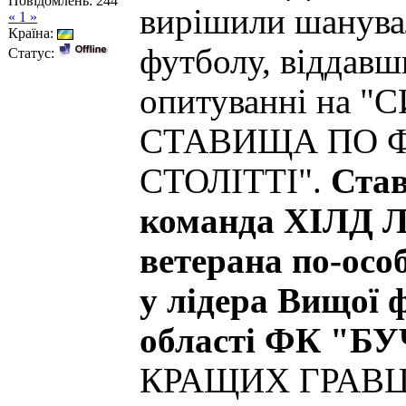
Повідомлень:
244
вирішили шанува
« 1 »
Країна:
футболу, віддавш
Статус:
опитуванні на 
СТАВИЩА ПО Ф
СТОЛІТТІ".
Ста
команда ХІЛД 
ветерана по-осо
у лідера Вищої 
області ФК "БУЧ
КРАЩИХ ГРАВЦ