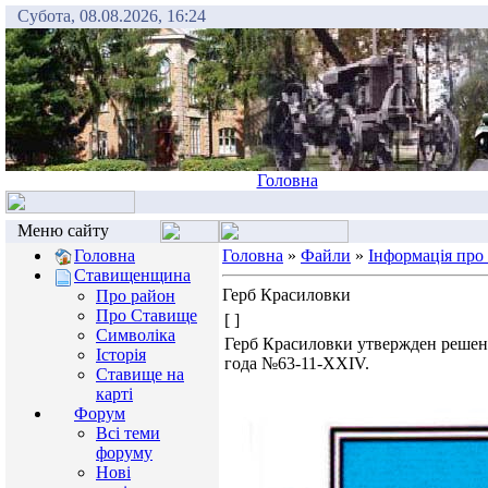
Субота, 08.08.2026, 16:24
Головна
Меню сайту
Головна
Головна
»
Файли
»
Інформація про
Ставищенщина
Герб Красиловки
Про район
Про Ставище
[ ]
Символіка
Герб Красиловки утвержден решени
Історія
года №63-11-XXIV.
Ставище на
карті
Форум
Всі теми
форуму
Нові