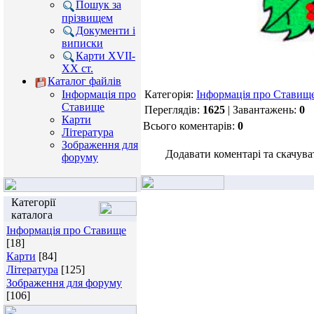
Пошук за
прізвищем
Документи і
виписки
Карти XVII-
XX ст.
Каталог файлів
Інформація про
Категорія:
Інформація про Ставищ
Ставище
Переглядів:
1625
| Завантажень:
0
Карти
Всього коментарів:
0
Література
Зображення для
Додавати коментарі та скачува
форуму
Категорії
каталога
Інформація про Ставище
[18]
Карти
[84]
Література
[125]
Зображення для форуму
[106]