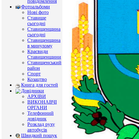
повідомлення
Фотоальбоми
Нові фото
Ставище
сьогодні
Ставищенщина
сьогодні
Ставищенщина
в минулому
Краєвиди
Ставищенщини
Ставищенський
район
Спорт
Козацтво
Книга для гостей
Довідники
АРХІВИ
ВИКОНАВЧІ
ОРГАНИ
Телефонний
довідник
Розклад руху
автобусів
Швидкий пошук