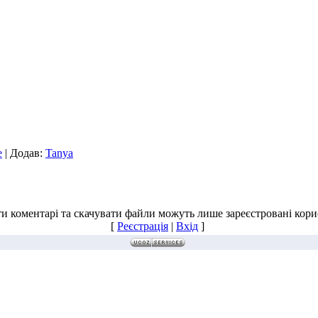
е
| Додав:
Tanya
и коментарі та скачувати файли можуть лише зареєстровані корис
[
Реєстрація
|
Вхід
]