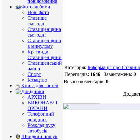
повідомлення
Фотоальбоми
Нові фото
Ставище
сьогодні
Ставищенщина
сьогодні
Ставищенщина
в минулому
Краєвиди
Ставищенщини
Ставищенський
Категорія:
Інформація про Ставищ
район
Переглядів:
1646
| Завантажень:
0
Спорт
Козацтво
Всього коментарів:
0
Книга для гостей
Довідники
Додават
АРХІВИ
ВИКОНАВЧІ
ОРГАНИ
Телефонний
довідник
Розклад руху
автобусів
Швидкий пошук