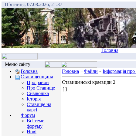
П`ятниця, 07.08.2026, 21:37
Головна
Меню сайту
Головна
Головна
»
Файли
»
Інформація про
Ставищенщина
Ставищенські краєвиди 2
Про район
Про Ставище
[ ]
Символіка
Історія
Ставище на
карті
Форум
Всі теми
форуму
Нові