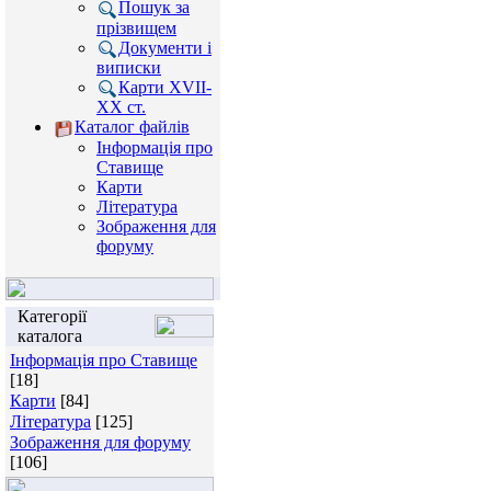
Пошук за
прізвищем
Документи і
виписки
Карти XVII-
XX ст.
Каталог файлів
Інформація про
Ставище
Карти
Література
Зображення для
форуму
Категорії
каталога
Інформація про Ставище
[18]
Карти
[84]
Література
[125]
Зображення для форуму
[106]