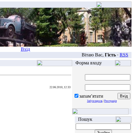
Вхід
Вітаю Вас,
Гість
·
RSS
Форма входу
22.06.2010, 12:33
запам’ятати
Забув пароль
|
Реєстрація
Пошук