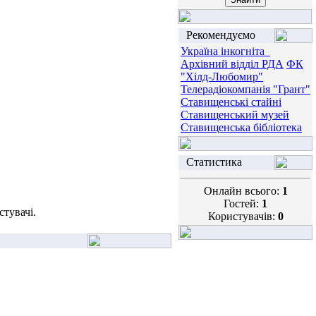
Рекомендуємо
Україна інкогніта_
Архівний відділ РДА
ФК
"Хілд-Любомир"
Телерадіокомпанія "Грант"
Ставищенські стайні
Ставищенський музей
Ставищенська бібліотека
Статистика
Онлайн всього:
1
Гостей:
1
тувачі.
Користувачів:
0