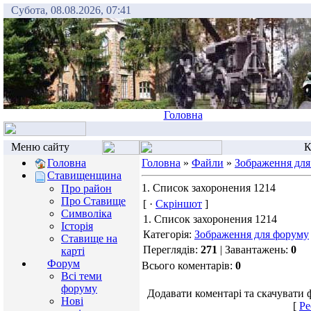
Субота, 08.08.2026, 07:41
Головна
Меню сайту
К
Головна
Головна
»
Файли
»
Зображення для
Ставищенщина
1. Список захоронения 1214
Про район
Про Ставище
[ ·
Скріншот
]
Символіка
1. Список захоронения 1214
Історія
Категорія:
Зображення для форуму
Ставище на
Переглядів:
271
| Завантажень:
0
карті
Форум
Всього коментарів:
0
Всі теми
форуму
Додавати коментарі та скачувати 
Нові
[
Ре