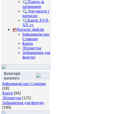
Пошук за
прізвищем
Документи і
виписки
Карти XVII-
XX ст.
Каталог файлів
Інформація про
Ставище
Карти
Література
Зображення для
форуму
Категорії
каталога
Інформація про Ставище
[18]
Карти
[84]
Література
[125]
Зображення для форуму
[106]