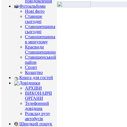
повідомлення
Фотоальбоми
Нові фото
Ставище
сьогодні
Ставищенщина
сьогодні
Ставищенщина
в минулому
Краєвиди
Ставищенщини
Ставищенський
район
Спорт
Козацтво
Книга для гостей
Довідники
АРХІВИ
ВИКОНАВЧІ
ОРГАНИ
Телефонний
довідник
Розклад руху
автобусів
Швидкий пошук