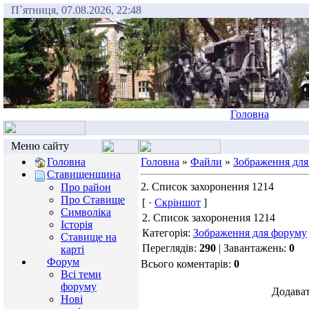
П`ятниця, 07.08.2026, 22:48
Головна
Меню сайту
Головна
Головна
»
Файли
»
Зображення для
Ставищенщина
2. Список захоронения 1214
Про район
Про Ставище
[ ·
Скріншот
]
Символіка
2. Список захоронения 1214
Історія
Категорія:
Зображення для форуму
Ставище на
Переглядів:
290
| Завантажень:
0
карті
Форум
Всього коментарів:
0
Всі теми
форуму
Додават
Нові