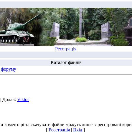
Реєстрація
Каталог файлів
 форуму
| Додав:
Viktor
и коментарі та скачувати файли можуть лише зареєстровані корис
[
Реєстрація
|
Вхід
]