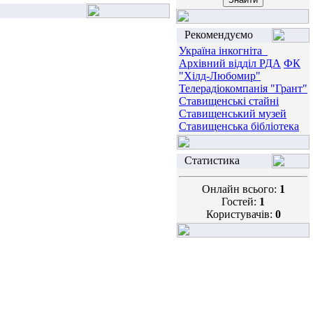
Рекомендуємо
Україна інкогніта_
Архівний відділ РДА
ФК
"Хілд-Любомир"
Телерадіокомпанія "Грант"
Ставищенські стайні
Ставищенський музей
Ставищенська бібліотека
Статистика
Онлайн всього:
1
Гостей:
1
Користувачів:
0