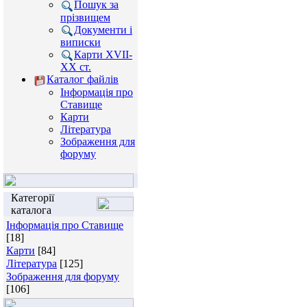
Пошук за
прізвищем
Документи і
виписки
Карти XVII-
XX ст.
Каталог файлів
Інформація про
Ставище
Карти
Література
Зображення для
форуму
Категорії
каталога
Інформація про Ставище
[18]
Карти
[84]
Література
[125]
Зображення для форуму
[106]