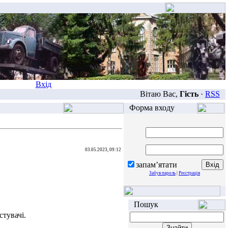
Вхід
Вітаю Вас,
Гість
·
RSS
Форма входу
03.05.2023, 09:12
запам’ятати
Забув пароль
|
Реєстрація
Пошук
тувачі.