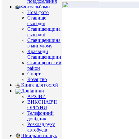
повідомлення
Фотоальбоми
Нові фото
Ставище
сьогодні
Ставищенщина
сьогодні
Ставищенщина
в минулому
Краєвиди
Ставищенщини
Ставищенський
район
Спорт
Козацтво
Книга для гостей
Довідники
АРХІВИ
ВИКОНАВЧІ
ОРГАНИ
Телефонний
довідник
Розклад руху
автобусів
Швидкий пошук