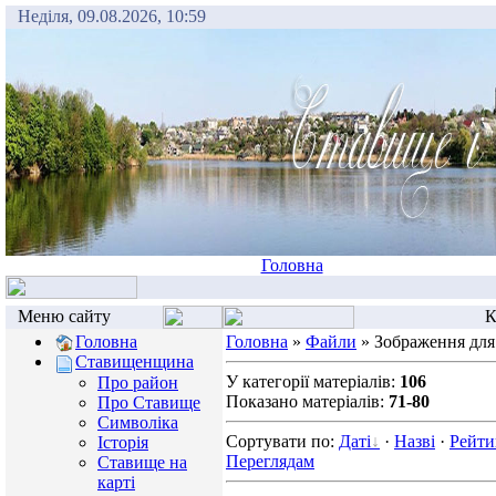
Неділя, 09.08.2026, 10:59
Головна
Меню сайту
К
Головна
Головна
»
Файли
» Зображення для
Ставищенщина
У категорії матеріалів:
106
Про район
Показано матеріалів:
71-80
Про Ставище
Символіка
Сортувати по:
Даті
·
Назві
·
Рейти
Історія
Переглядам
Ставище на
карті