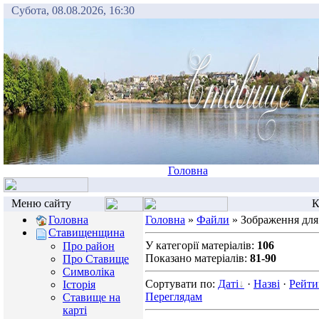
Субота, 08.08.2026, 16:30
Головна
Меню сайту
К
Головна
Головна
»
Файли
» Зображення для
Ставищенщина
У категорії матеріалів:
106
Про район
Показано матеріалів:
81-90
Про Ставище
Символіка
Сортувати по:
Даті
·
Назві
·
Рейти
Історія
Переглядам
Ставище на
карті