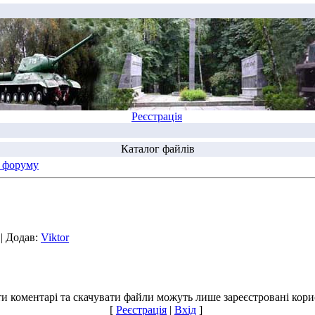
Реєстрація
Каталог файлів
 форуму
| Додав:
Viktor
и коментарі та скачувати файли можуть лише зареєстровані корис
[
Реєстрація
|
Вхід
]