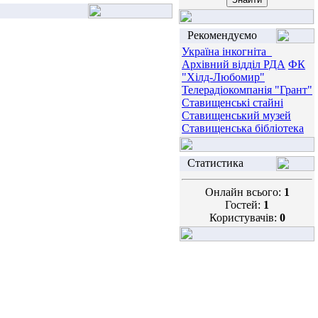
Рекомендуємо
Україна інкогніта_
Архівний відділ РДА
ФК
"Хілд-Любомир"
Телерадіокомпанія "Грант"
Ставищенські стайні
Ставищенський музей
Ставищенська бібліотека
Статистика
Онлайн всього:
1
Гостей:
1
Користувачів:
0