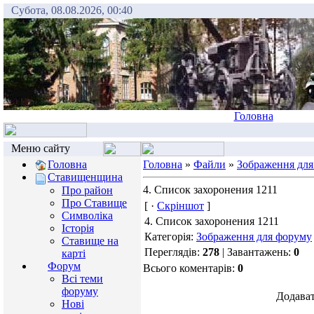
Субота, 08.08.2026, 00:40
Головна
Меню сайту
Головна
Головна
»
Файли
»
Зображення для
Ставищенщина
4. Список захоронения 1211
Про район
Про Ставище
[ ·
Скріншот
]
Символіка
4. Список захоронения 1211
Історія
Категорія:
Зображення для форуму
Ставище на
Переглядів:
278
| Завантажень:
0
карті
Форум
Всього коментарів:
0
Всі теми
форуму
Додават
Нові