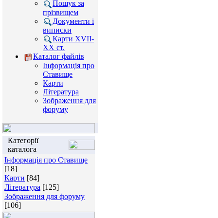
Пошук за
прізвищем
Документи і
виписки
Карти XVII-
XX ст.
Каталог файлів
Інформація про
Ставище
Карти
Література
Зображення для
форуму
Категорії
каталога
Інформація про Ставище
[18]
Карти
[84]
Література
[125]
Зображення для форуму
[106]