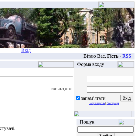
Вхід
Вітаю Вас,
Гість
·
RSS
Форма входу
03.05.2023, 09:08
запам’ятати
Забув пароль
|
Реєстрація
Пошук
тувачі.