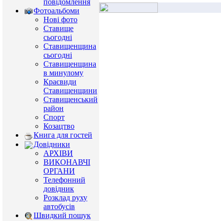
повідомлення
Фотоальбоми
Нові фото
Ставище
сьогодні
Ставищенщина
сьогодні
Ставищенщина
в минулому
Краєвиди
Ставищенщини
Ставищенський
район
Спорт
Козацтво
Книга для гостей
Довідники
АРХІВИ
ВИКОНАВЧІ
ОРГАНИ
Телефонний
довідник
Розклад руху
автобусів
Швидкий пошук