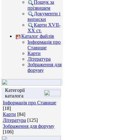
Пошук за
прізвищем
Документи і
виписки
Карти XVII-
XX ст.
Каталог файлів
Інформація про
Ставище
Карти
Література
Зображення для
форуму
Категорії
каталога
Інформація про Ставище
[18]
Карти
[84]
Література
[125]
Зображення для форуму
[106]