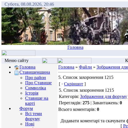
Субота, 08.08.2026, 20:46
Головна
Меню сайту
К
Головна
Головна
»
Файли
»
Зображення для
Ставищенщина
5. Список захоронения 1215
Про район
Про Ставище
[ ·
Скріншот
]
Символіка
5. Список захоронения 1215
Історія
Категорія:
Зображення для форуму
Ставище на
Переглядів:
275
| Завантажень:
0
карті
Форум
Всього коментарів:
0
Всі теми
форуму
Додавати коментарі та скачувати 
Нові
[
Ре