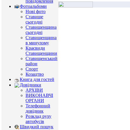
повідомлення
Фотоальбоми
Нові фото
Ставище
сьогодні
Ставищенщина
сьогодні
Ставищенщина
в минулому
Краєвиди
Ставищенщини
Ставищенський
район
Спорт
Козацтво
Книга для гостей
Довідники
АРХІВИ
ВИКОНАВЧІ
ОРГАНИ
Телефонний
довідник
Розклад руху
автобусів
Швидкий пошук