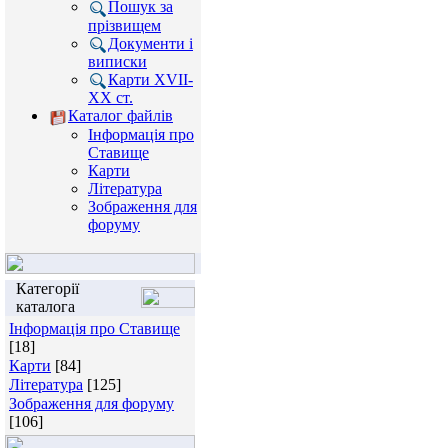
Пошук за
прізвищем
Документи і
виписки
Карти XVII-
XX ст.
Каталог файлів
Інформація про
Ставище
Карти
Література
Зображення для
форуму
Категорії
каталога
Інформація про Ставище
[18]
Карти
[84]
Література
[125]
Зображення для форуму
[106]