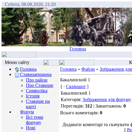
Субота, 08.08.2026, 21:20
Головна
Меню сайту
К
Головна
Головна
»
Файли
»
Зображення для
Ставищенщина
Бакалинский 1
Про район
Про Ставище
[ ·
Скріншот
]
Символіка
Бакалинский 1
Історія
Категорія:
Зображення для форуму
Ставище на
Переглядів:
312
| Завантажень:
0
карті
Форум
Всього коментарів:
0
Всі теми
форуму
Додавати коментарі та скачувати 
Нові
[
Ре