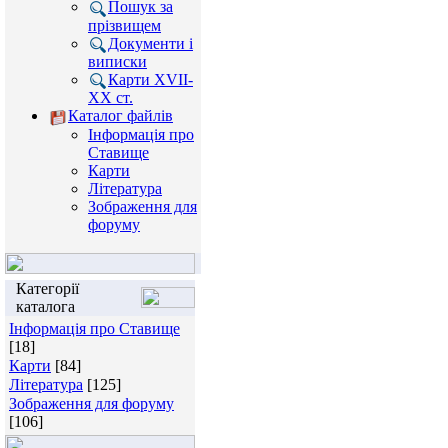
Пошук за
прізвищем
Документи і
виписки
Карти XVII-
XX ст.
Каталог файлів
Інформація про
Ставище
Карти
Література
Зображення для
форуму
Категорії
каталога
Інформація про Ставище
[18]
Карти
[84]
Література
[125]
Зображення для форуму
[106]