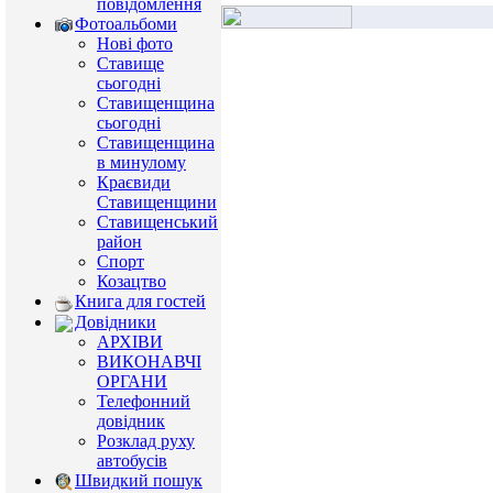
повідомлення
Фотоальбоми
Нові фото
Ставище
сьогодні
Ставищенщина
сьогодні
Ставищенщина
в минулому
Краєвиди
Ставищенщини
Ставищенський
район
Спорт
Козацтво
Книга для гостей
Довідники
АРХІВИ
ВИКОНАВЧІ
ОРГАНИ
Телефонний
довідник
Розклад руху
автобусів
Швидкий пошук