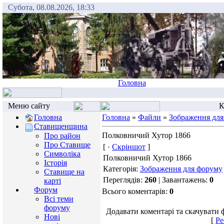
Субота, 08.08.2026, 18:33
Головна
Меню сайту
К
Головна
Головна
»
Файли
»
Зображення для
Ставищенщина
Полковничий Хутор 1866
Про район
Про Ставище
[ ·
Скріншот
]
Символіка
Полковничий Хутор 1866
Історія
Категорія:
Зображення для форуму
Ставище на
Переглядів:
260
| Завантажень:
0
карті
Форум
Всього коментарів:
0
Всі теми
форуму
Додавати коментарі та скачувати 
Нові
[
Ре