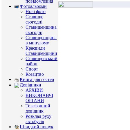
повідомлення
Фотоальбоми
Нові фото
Ставище
сьогодні
Ставищенщина
сьогодні
Ставищенщина
в минулому
Краєвиди
Ставищенщини
Ставищенський
район
Спорт
Козацтво
Книга для гостей
Довідники
АРХІВИ
ВИКОНАВЧІ
ОРГАНИ
Телефонний
довідник
Розклад руху
автобусів
Швидкий пошук