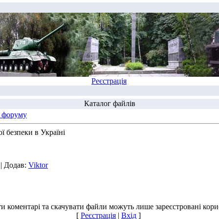
Реєстрація
Каталог файлів
 форуму
 безпеки в Україні
| Додав:
Viktor
и коментарі та скачувати файли можуть лише зареєстровані корис
[
Реєстрація
|
Вхід
]