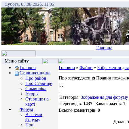
Субота, 08.08.2026, 11:05
Головна
Меню сайту
Головна
Головна
»
Файли
»
Зображення для
Ставищенщина
Про затвердження Правил пожежної
Про район
Про Ставище
[ ]
Символіка
.
Історія
Категорія:
Зображення для форуму
Ставище на
Переглядів:
1437
| Завантажень:
1
карті
Форум
Всього коментарів:
0
Всі теми
форуму
Додават
Нові