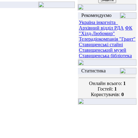
Рекомендуємо
Україна інкогніта_
Архівний відділ РДА
ФК
"Хілд-Любомир"
Телерадіокомпанія "Грант"
Ставищенські стайні
Ставищенський музей
Ставищенська бібліотека
Статистика
Онлайн всього:
1
Гостей:
1
Користувачів:
0