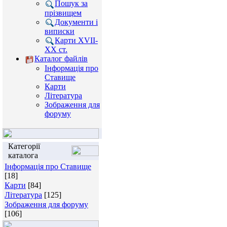
Пошук за
прізвищем
Документи і
виписки
Карти XVII-
XX ст.
Каталог файлів
Інформація про
Ставище
Карти
Література
Зображення для
форуму
Категорії
каталога
Інформація про Ставище
[18]
Карти
[84]
Література
[125]
Зображення для форуму
[106]