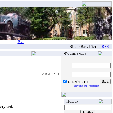
Вхід
Вітаю Вас,
Гість
·
RSS
Форма входу
27.09.2013, 14:43
запам’ятати
Забув пароль
|
Реєстрація
Пошук
тувачі.