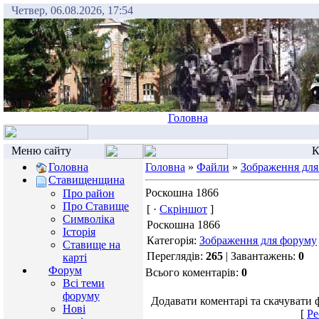
Четвер, 06.08.2026, 17:54
Головна
Меню сайту
К
Головна
Головна
»
Файли
»
Зображення для
Ставищенщина
Роскошна 1866
Про район
Про Ставище
[ ·
Скріншот
]
Символіка
Роскошна 1866
Історія
Категорія:
Зображення для форуму
Ставище на
Переглядів:
265
| Завантажень:
0
карті
Форум
Всього коментарів:
0
Всі теми
форуму
Додавати коментарі та скачувати 
Нові
[
Ре