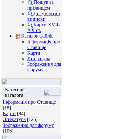
Пошук за
прізвищем
Документи і
виписки
Карти XVII-
XX ст.
Каталог файлів
Інформація про
Ставище
Карти
Література
Зображення для
форуму
Категорії
каталога
Інформація про Ставище
[18]
Карти
[84]
Література
[125]
Зображення для форуму
[106]