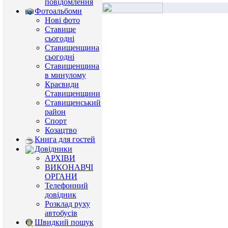
повідомлення
Фотоальбоми
Нові фото
Ставище
сьогодні
Ставищенщина
сьогодні
Ставищенщина
в минулому
Краєвиди
Ставищенщини
Ставищенський
район
Спорт
Козацтво
Книга для гостей
Довідники
АРХІВИ
ВИКОНАВЧІ
ОРГАНИ
Телефонний
довідник
Розклад руху
автобусів
Швидкий пошук