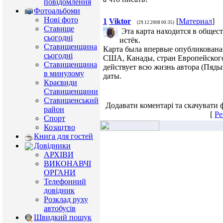
повідомлення
Фотоальбоми
Нові фото
1
Viktor
[
Материал
]
(29.12.2008 00:35)
Ставище
Эта карта находится в общес
сьогодні
истёк.
Ставищенщина
Карта была впервые опубликована 
сьогодні
США, Канады, стран Европейского 
Ставищенщина
действует всю жизнь автора (Пяды
в минулому
даты.
Краєвиди
Ставищенщини
Ставищенський
Додавати коментарі та скачувати 
район
[
Ре
Спорт
Козацтво
Книга для гостей
Довідники
АРХІВИ
ВИКОНАВЧІ
ОРГАНИ
Телефонний
довідник
Розклад руху
автобусів
Швидкий пошук