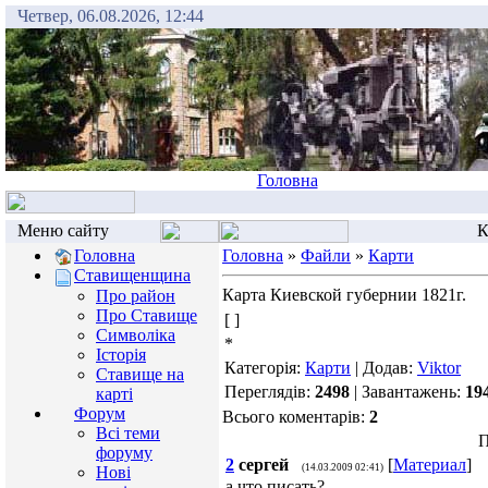
Четвер, 06.08.2026, 12:44
Головна
Меню сайту
К
Головна
Головна
»
Файли
»
Карти
Ставищенщина
Карта Киевской губернии 1821г.
Про район
Про Ставище
[ ]
Символіка
*
Історія
Категорія:
Карти
| Додав:
Viktor
Ставище на
Переглядів:
2498
| Завантажень:
19
карті
Форум
Всього коментарів:
2
Всі теми
П
форуму
2
сергей
[
Материал
]
(14.03.2009 02:41)
Нові
а что писать?