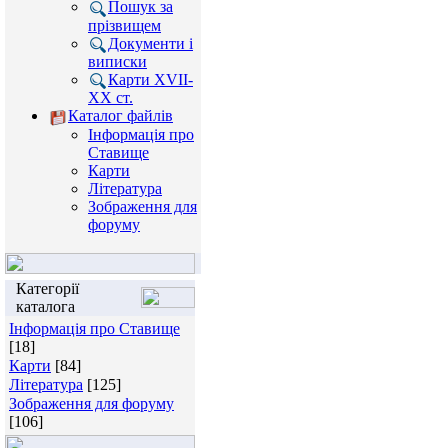
Пошук за
прізвищем
Документи і
виписки
Карти XVII-
XX ст.
Каталог файлів
Інформація про
Ставище
Карти
Література
Зображення для
форуму
Категорії
каталога
Інформація про Ставище
[18]
Карти
[84]
Література
[125]
Зображення для форуму
[106]